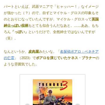
バートといえば、武器マニアで「ヒャッハー！」なイメージ
が強かった（？）ので、自ずとマイケル・グロスの印象もそ
のとおりになっていたんですが、マイケル・グロスって
英国
紳士っぽい役柄
もとても似合うんだなあと。……ああ、もち
ろん
「っぽい」
というだけで、全然紳士ではないんですが
（笑）。
なんというか、
皮肉屋
みたいな。「
名探偵ポアロ：ベネチア
の亡霊
」（2023）で
ポアロを演じていたケネス・ブラナー
の
ような雰囲気でした。