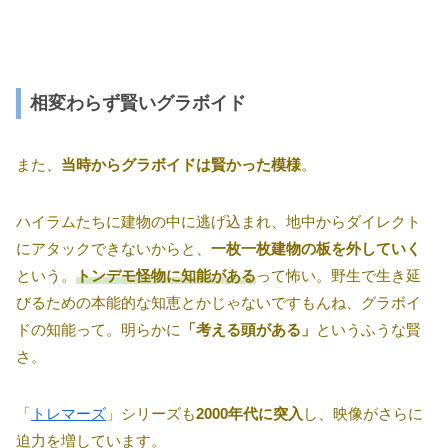
相変わらず賢いグラボイド
また、
当時からグラボイドは賢かった模様
。
ハイラムたちに建物の中に逃げ込まれ、地中からダイレクト
にアタックできないからと、
一枚一枚建物の板を外していく
という。
トンデモ怪物に知能がある
って怖い。野生で生き延
びるための本能的な知恵とかじゃないですもんね、グラボイ
ドの知能って。明らかに
「考える頭がある」
というふうな賢
さ。
「
トレマーズ
」シリーズも
2000年代に突入
し、映像がさらに
迫力を増しています。