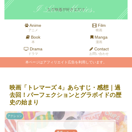
Anime
Film
アニメ
映画
Book
Manga
本
漫画
Drama
Contact
ドラマ
お問い合わせ
本ページはアフィリエイト広告を利用しています。
映画「トレマーズ 4」あらすじ・感想｜過
去回！パーフェクションとグラボイドの歴
史の始まり
アクション