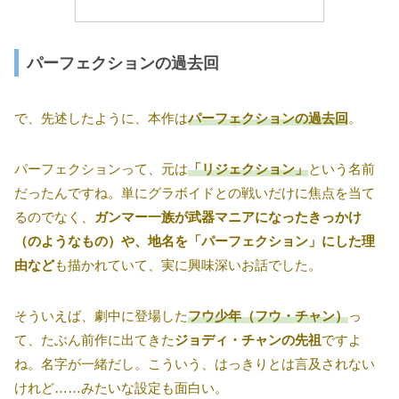
パーフェクションの過去回
で、先述したように、本作は
パーフェクションの過去回
。
パーフェクションって、元は
「リジェクション」
という名前
だったんですね。単にグラボイドとの戦いだけに焦点を当て
るのでなく、
ガンマー一族が武器マニアになったきっかけ
（のようなもの）や、地名を「パーフェクション」にした理
由など
も描かれていて、実に興味深いお話でした。
そういえば、劇中に登場した
フウ少年（フウ・チャン）
っ
て、たぶん前作に出てきた
ジョディ・チャンの先祖
ですよ
ね。名字が一緒だし。こういう、はっきりとは言及されない
けれど……みたいな設定も面白い。