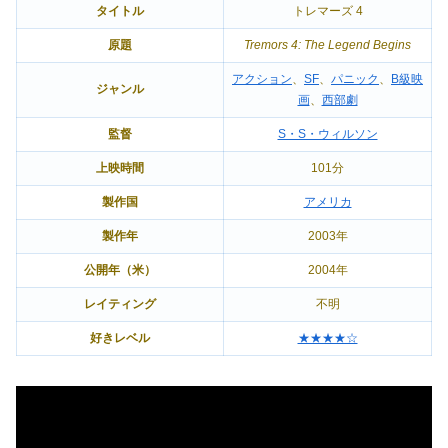
タイトル
トレマーズ 4
原題
Tremors 4: The Legend Begins
アクション
、
SF
、
パニック
、
B級映
ジャンル
画
、
西部劇
監督
S・S・ウィルソン
上映時間
101分
製作国
アメリカ
製作年
2003年
公開年（米）
2004年
レイティング
不明
好きレベル
★★★★☆