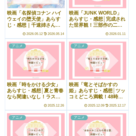
映画「名探偵コナン ハイ
映画「JUNK WORLD」
ウェイの堕天使」あらす
あらすじ・感想│完成され
じ・感想｜千速姉さんが
た世界観！三部作の二作
格好良すぎて胸キュン
目もやっぱりすごい
2026.05.12
2026.05.14
2026.01.11
アニメ
アニメ
映画「時をかける少女」
映画「竜とそばかすの
あらすじ・感想│夏と青春
姫」あらすじ・感想│ツッ
なら間違いなし！ラスト
コミどころ満載！48時間
もなかなかの展開で◎
ルールは誤解をしてしま
2025.12.26
2025.12.09
2025.12.17
う
アニメ
アニメ