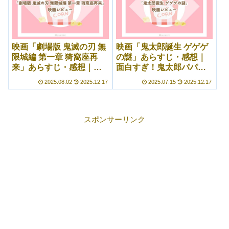
映画「劇場版 鬼滅の刃 無
映画「鬼太郎誕生 ゲゲゲ
限城編 第一章 猗窩座再
の謎」あらすじ・感想｜
来」あらすじ・感想｜涙
面白すぎ！鬼太郎パパが
なしには観られなかっ
格好良すぎるアクション
2025.08.02
2025.12.17
2025.07.15
2025.12.17
た……
シーン
スポンサーリンク