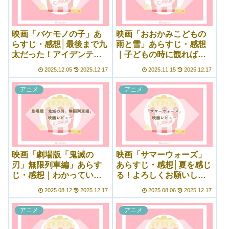
映画「バケモノの子」あ
映画「おおかみこどもの
らすじ・感想│最後まで九
雨と雪」あらすじ・感想
太だった！アイデンティ
｜子どもの時に観れば良
ティーの問題は難しい
かったと後悔した……
2025.12.05
2025.12.17
2025.11.15
2025.12.17
アニメ
アニメ
映画「劇場版「鬼滅の
映画「サマーウォーズ」
刃」無限列車編」あらす
あらすじ・感想│夏を感じ
じ・感想｜わかっていて
る！よろしくお願いしま
も大号泣！壮絶な争いの
ぁぁぁぁす！が本当に好
2025.08.12
2025.12.17
2025.08.06
2025.12.17
結末に
き
アニメ
アニメ