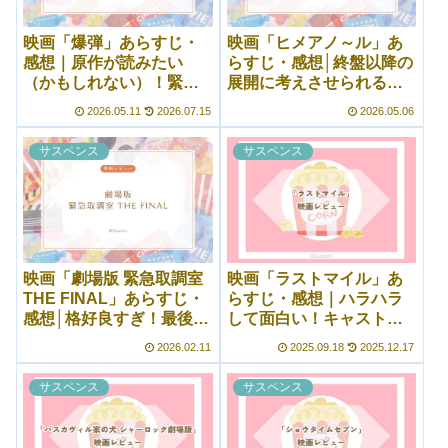
映画「爆弾」あらすじ・
映画「ヒメアノ～ル」あ
感想｜原作が読みたい
らすじ・感想│終盤以降の
（かもしれない）！緊張
展開に考えさせられる！
感がたまらないサスペン
いじめがもたらしたもの
2026.05.11
2026.07.15
2026.05.06
ス
サスペンス
サスペンス
映画「劇場版 緊急取調室
映画「ラストマイル」あ
THE FINAL」あらすじ・
らすじ・感想｜ハラハラ
感想│格好良すぎ！最後に
して面白い！キャストが
相応しいエピソード
豪華でテンション爆上が
2026.02.11
2025.09.18
2025.12.17
り！
サスペンス
サスペンス