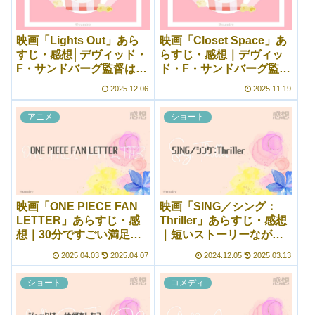
映画「Lights Out」あら
映画「Closet Space」あ
すじ・感想│デヴィッド・
らすじ・感想｜デヴィッ
F・サンドバーグ監督は短
ド・F・サンドバーグ監督
編を作るのがうまい
のショートフィルム！
2025.12.06
2025.11.19
アニメ
ショート
映画「ONE PIECE FAN
映画「SING／シング：
LETTER」あらすじ・感
Thriller」あらすじ・感想
想｜30分ですごい満足感
｜短いストーリーながら
だ……あのときの彼らは
も起承転結にギュッと詰
2025.04.03
2025.04.07
2024.12.05
2025.03.13
め込まれている！
ショート
コメディ