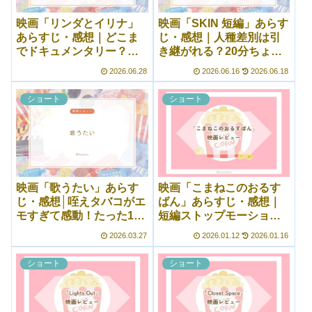
映画「リンダとイリナ」
映画「SKIN 短編」あらす
あらすじ・感想｜どこま
じ・感想｜人種差別は引
でドキュメンタリー？
き継がれる？20分ちょっ
淡々としつつ青春感もあ
ととは思えない濃すぎる
2026.06.28
2026.06.16
2026.06.18
る短編映画
内容
ショート
ショート
映画「歌うたい」あらす
映画「こまねこのおるす
じ・感想│咥えタバコがエ
ばん」あらすじ・感想｜
モすぎて感動！たった18
短編ストップモーショ
分ですさまじい満足感
ン！非常に癒やされ
2026.03.27
2026.01.12
2026.01.16
る……
ショート
ショート