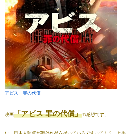
アビス 罪の代償
「アビス 罪の代償」
映画
の感想です。
に、日本人監督が海外作品を撮っているですって！？ と手