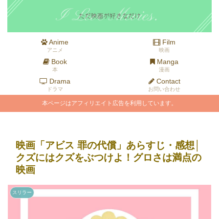
Anime
Film
アニメ
映画
Book
Manga
本
漫画
Drama
Contact
ドラマ
お問い合わせ
本ページはアフィリエイト広告を利用しています。
映画「アビス 罪の代償」あらすじ・感想│
クズにはクズをぶつけよ！グロさは満点の
映画
スリラー