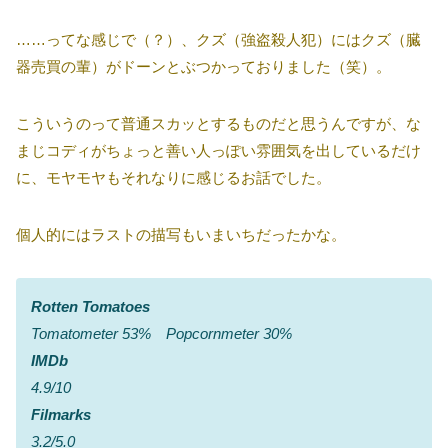
……ってな感じで（？）、クズ（強盗殺人犯）にはクズ（臓
器売買の輩）がドーンとぶつかっておりました（笑）。
こういうのって普通スカッとするものだと思うんですが、な
まじコディがちょっと善い人っぽい雰囲気を出しているだけ
に、モヤモヤもそれなりに感じるお話でした。
個人的にはラストの描写もいまいちだったかな。
Rotten Tomatoes
Tomatometer 53% Popcornmeter 30%
IMDb
4.9/10
Filmarks
3.2/5.0