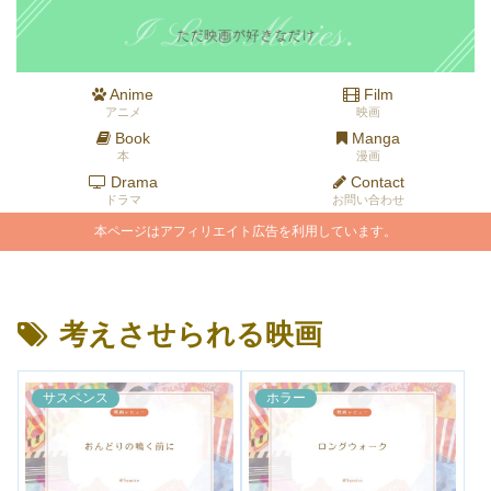
Anime
Film
アニメ
映画
Book
Manga
本
漫画
Drama
Contact
ドラマ
お問い合わせ
本ページはアフィリエイト広告を利用しています。
考えさせられる映画
サスペンス
ホラー