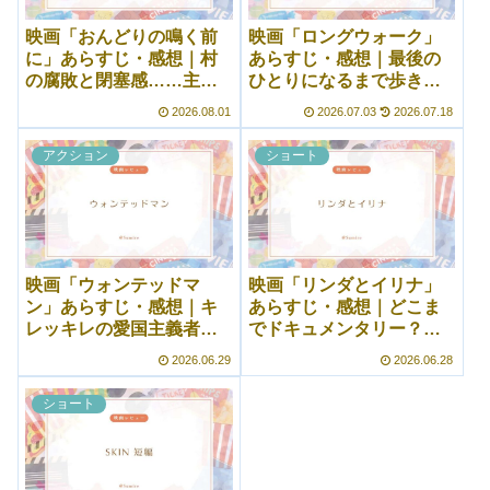
映画「おんどりの鳴く前
映画「ロングウォーク」
に」あらすじ・感想｜村
あらすじ・感想｜最後の
の腐敗と閉塞感……主人
ひとりになるまで歩き続
公イリエは普通の人間だ
ける……終わりが見えな
2026.08.01
2026.07.03
2026.07.18
った
い地獄
アクション
ショート
映画「ウォンテッドマ
映画「リンダとイリナ」
ン」あらすじ・感想｜キ
あらすじ・感想｜どこま
レッキレの愛国主義者！
でドキュメンタリー？
不法入国者についての問
淡々としつつ青春感もあ
2026.06.29
2026.06.28
題は……
る短編映画
ショート