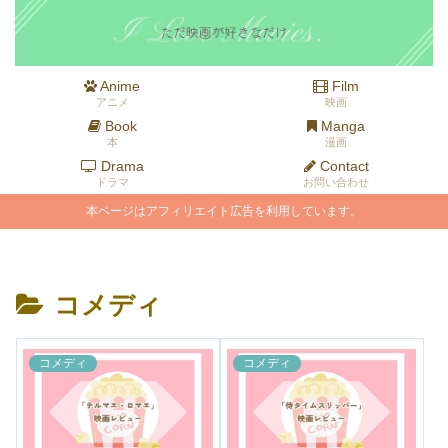
Anime
Film
アニメ
映画
Book
Manga
本
漫画
Drama
Contact
ドラマ
お問い合わせ
本ページはアフィリエイト広告を利用しています。
コメディ
コメディ
コメディ