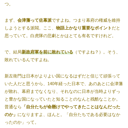
つ。
まず、
会津藩って佐幕派
ですよね。つまり幕府の権威を維持
しようとする派閥。ここ、
物語上かなり重要なポイント
だと
思っていて。白虎隊の悲劇とかはとても有名ですけれど。
で、結局
新政府軍を前に敗れている
（ですよね？）。そう、
敗れているんですよね。
新左衛門は日本がよりよい国になるはずだと信じて頑張って
いた人だと思うから、140年経った日本で、あのあとに会津藩
が敗れ、幕府までなくなり、それなのに日本が当時よりずっ
と豊かな国になっていたと知ることのなんと残酷なことか。
普通なら
「自分たちが命懸けでやってきたことはなんだった
のか」
になりますよ、ほんと。「自分たちである必要はなか
ったのか」って。