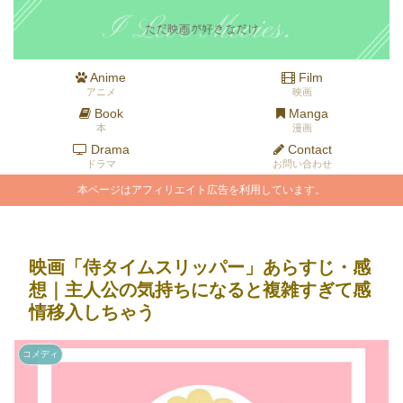
Anime
Film
アニメ
映画
Book
Manga
本
漫画
Drama
Contact
ドラマ
お問い合わせ
本ページはアフィリエイト広告を利用しています。
映画「侍タイムスリッパー」あらすじ・感
想｜主人公の気持ちになると複雑すぎて感
情移入しちゃう
コメディ