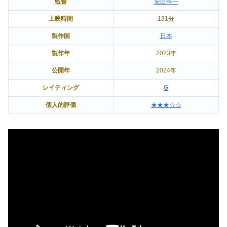
監督
安田淳一
上映時間
131分
製作国
日本
製作年
2023年
公開年
2024年
レイティング
G
個人的評価
★★★☆☆