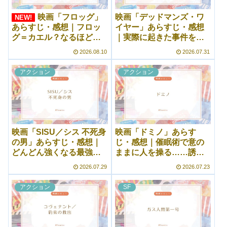
映画「フロッグ」
映画「デッドマンズ・ワ
NEW!
あらすじ・感想｜フロッ
イヤー」あらすじ・感想
グ＝カエル？なるほど新
｜実際に起きた事件を基
しいタイプのサスペンス
にしたクライム・スリラ
2026.08.10
2026.07.31
映画だった
ー映画
アクション
アクション
映画「SISU／シス 不死身
映画「ドミノ」あらす
の男」あらすじ・感想｜
じ・感想｜催眠術で意の
どんどん強くなる最強お
ままに人を操る……誘拐
じいちゃんの復讐譚
されたはずの娘は生きて
2026.07.29
2026.07.23
いるはず！
アクション
SF