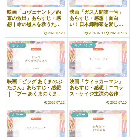
映画「コヴェナント／約
映画「ガス人間第一号」
束の救出」あらすじ・感
あらすじ・感想｜面白
想｜命の恩人を救うため
い！日本舞踊家を愛した
再びアフガニスタンに戻
ガス人間の結末から目が
2026.07.20
2026.07.17
2026.07.18
る……
離せない
ホラー
サスペンス
映画「ピッグ あくまのぶ
映画「ウィッカーマン」
たさん」あらすじ・感想
あらすじ・感想｜ニコラ
｜「プー あくまのくまさ
ス・ケイジ主演の名作リ
ん」のスピンオフかと思
メイク！オリジナル未履
2026.07.12
2026.07.10
いきや
修で鑑賞
ホラー
ホラー