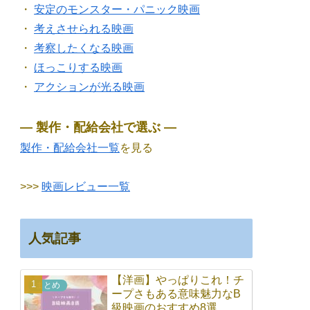
・
安定のモンスター・パニック映画
・
考えさせられる映画
・
考察したくなる映画
・
ほっこりする映画
・
アクションが光る映画
― 製作・配給会社で選ぶ ―
製作・配給会社一覧
を見る
>>>
映画レビュー一覧
人気記事
【洋画】やっぱりこれ！チ
まとめ
ープさもある意味魅力なB
級映画のおすすめ8選