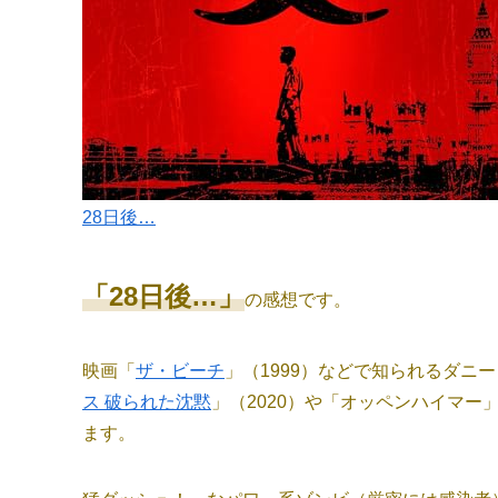
28日後…
「28日後…」
の感想です。
映画「
ザ・ビーチ
」（1999）などで知られるダニ
ス 破られた沈黙
」（2020）や「オッペンハイマー
ます。