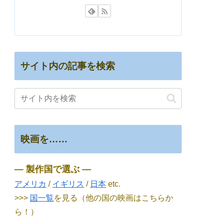
サイト内の記事を検索
映画を……
― 製作国で選ぶ ―
アメリカ
/
イギリス
/
日本
etc.
>>>
国一覧
を見る（他の国の映画はこちらか
ら！）