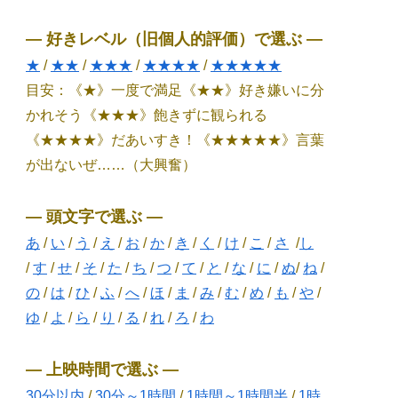
― 好きレベル（旧個人的評価）で選ぶ ―
★
/
★★
/
★★★
/
★★★★
/
★★★★★
目安：《★》一度で満足《★★》好き嫌いに分
かれそう《★★★》飽きずに観られる
《★★★★》だあいすき！《★★★★★》言葉
が出ないぜ……（大興奮）
― 頭文字で選ぶ ―
あ
/
い
/
う
/
え
/
お
/
か
/
き
/
く
/
け
/
こ
/
さ
/
し
/
す
/
せ
/
そ
/
た
/
ち
/
つ
/
て
/
と
/
な
/
に
/
ぬ
/
ね
/
の
/
は
/
ひ
/
ふ
/
へ
/
ほ
/
ま
/
み
/
む
/
め
/
も
/
や
/
ゆ
/
よ
/
ら
/
り
/
る
/
れ
/
ろ
/
わ
― 上映時間で選ぶ ―
30分以内
/
30分～1時間
/
1時間～1時間半
/
1時