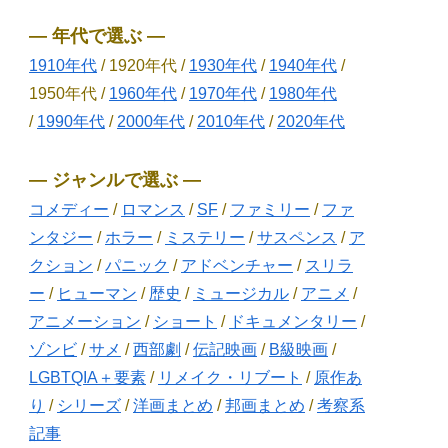
― 年代で選ぶ ―
1910年代
/ 1920年代 /
1930年代
/
1940年代
/
1950年代 /
1960年代
/
1970年代
/
1980年代
/
1990年代
/
2000年代
/
2010年代
/
2020年代
― ジャンルで選ぶ ―
コメディー
/
ロマンス
/
SF
/
ファミリー
/
ファ
ンタジー
/
ホラー
/
ミステリー
/
サスペンス
/
ア
クション
/
パニック
/
アドベンチャー
/
スリラ
ー
/
ヒューマン
/
歴史
/
ミュージカル
/
アニメ
/
アニメーション
/
ショート
/
ドキュメンタリー
/
ゾンビ
/
サメ
/
西部劇
/
伝記映画
/
B級映画
/
LGBTQIA＋要素
/
リメイク・リブート
/
原作あ
り
/
シリーズ
/
洋画まとめ
/
邦画まとめ
/
考察系
記事