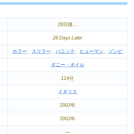
28日後…
28 Days Later
ホラー
、
スリラー
、
パニック
、
ヒューマン
、
ゾンビ
ダニー・ボイル
114分
イギリス
2002年
2002年
―