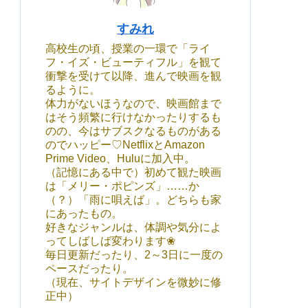
すみれ
高校生の頃、授業の一環で「ライ
フ・イズ・ビューティフル」を観て
衝撃を受けて以降、進んで映画を観
るように。
体力がないほうなので、映画館まで
はそう頻繁に行けなかったりするも
のの、今はサブスクなるものがある
のでハッピー♡NetflixとAmazon
Prime Video、Huluに加入中。
（記憶にある中で）初めて観た映画
は「メリー・ポピンズ」……か
（？）「雨に唄えば」。どちらも家
にあったもの。
好きなジャンルは、体調や気分によ
ってしばしば変わります❀
毎日更新だったり、2～3日に一度の
ペースだったり。
（現在、サイトデザインを微妙に修
正中）