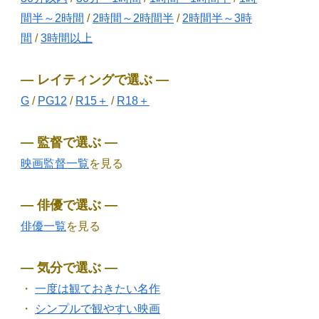
間半～2時間
/
2時間～2時間半
/
2時間半～3時
間
/
3時間以上
― レイティングで選ぶ ―
G
/
PG12
/
R15＋
/
R18＋
― 監督で選ぶ ―
映画監督一覧
を見る
― 俳優で選ぶ ―
俳優一覧
を見る
― 気分で選ぶ ―
・
一度は観ておきたい名作
・
シンプルで観やすい映画