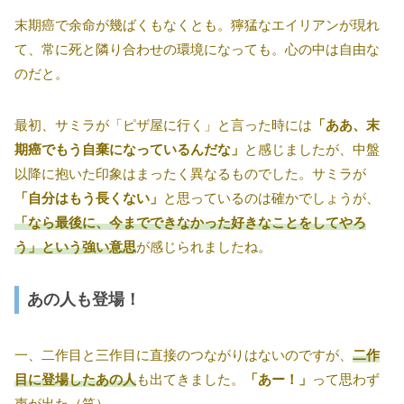
末期癌で余命が幾ばくもなくとも。獰猛なエイリアンが現れ
て、常に死と隣り合わせの環境になっても。心の中は自由な
のだと。
最初、サミラが「ピザ屋に行く」と言った時には
「ああ、末
期癌でもう自棄になっているんだな」
と感じましたが、中盤
以降に抱いた印象はまったく異なるものでした。サミラが
「自分はもう長くない」
と思っているのは確かでしょうが、
「なら最後に、今までできなかった好きなことをしてやろ
う」という強い意思
が感じられましたね。
あの人も登場！
一、二作目と三作目に直接のつながりはないのですが、
二作
目に登場したあの人
も出てきました。
「あー！」
って思わず
声が出た（笑）。