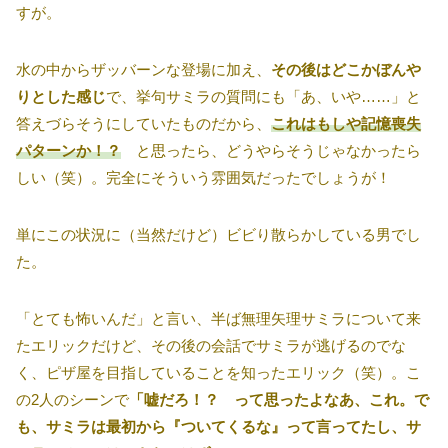
すが。
水の中からザッバーンな登場に加え、
その後はどこかぼんや
りとした感じ
で、挙句サミラの質問にも「あ、いや……」と
答えづらそうにしていたものだから、
これはもしや記憶喪失
パターンか！？
と思ったら、どうやらそうじゃなかったら
しい（笑）。完全にそういう雰囲気だったでしょうが！
単にこの状況に（当然だけど）ビビり散らかしている男でし
た。
「とても怖いんだ」と言い、半ば無理矢理サミラについて来
たエリックだけど、その後の会話でサミラが逃げるのでな
く、ピザ屋を目指していることを知ったエリック（笑）。こ
の2人のシーンで
「嘘だろ！？ って思ったよなあ、これ。で
も、サミラは最初から『ついてくるな』って言ってたし、サ