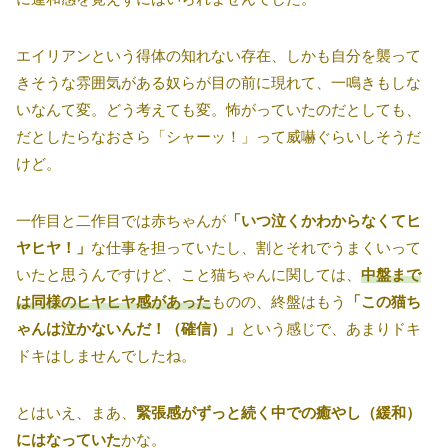
エイリアンという得体の知れない存在、しかも自分を襲って
きそうな雰囲気がある奴らが目の前に現れて、一鳴きもしな
いなんて変。どう考えても変。怖がっていたのだとしても、
だとしたらなおさら「シャーッ！」って威嚇ぐらいしそうだ
けど。
一作目と二作目では赤ちゃんが
「いつ泣くかわからなくてヒ
ヤヒヤ！」
な仕事を担っていたし、割とそれでうまくいって
いたと思うんですけど、こと猫ちゃんに関しては、
中盤まで
は同様のヒヤヒヤ感があった
ものの、終盤はもう
「この猫ち
ゃんは泣かないんだ！（確信）」
という感じで、あまりドキ
ドキはしませんでしたね。
とはいえ、まあ、
緊張感がずっと続く中での癒やし（緩和）
にはなっていた
かな。