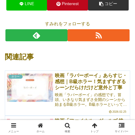
LINE
Pinterest
コピー
すみれをフォローする
関連記事
映画「ラバーボーイ」あらすじ・
ホラー
感想｜B級ホラー！気まずすぎる
シーンだらけだけど意外と丁寧
映画「ラバーボーイ」の感想です。冒
頭、いきなり気まずさ全開のシーンから
始まるB級ホラー。B級ホラーといって
も、「たまにはあのチープさを浴びたい
2026.02.25
のだ！」と思って観るとちょっと物足り
なくなる（かもな）レベルで丁寧に作り
映画「ファイナル・ガールズ 惨
ホラー
込まれていました。びっくり。父親を亡
劇のシナリオ」あらすじ・感想｜
くし、母親への仕送りと自身の学費を稼
メニュー
ホーム
検索
トップ
サイドバー
見ていて楽しいホラーあるある
ぐためにちょっとあれなサイトに女優と