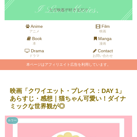
Anime
Film
アニメ
映画
Book
Manga
本
漫画
Drama
Contact
ドラマ
お問い合わせ
本ページはアフィリエイト広告を利用しています。
映画「クワイエット・プレイス：DAY 1」
あらすじ・感想｜猫ちゃん可愛い！ダイナ
ミックな世界観が◎
ホラー