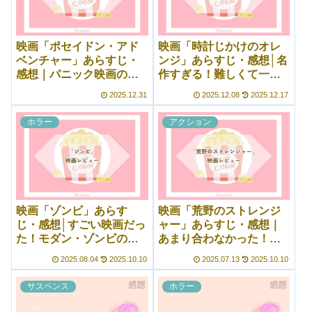
映画「ポセイドン・アド
映画「時計じかけのオレ
ベンチャー」あらすじ・
ンジ」あらすじ・感想│名
感想｜パニック映画の先
作すぎる！難しくて一言
駆け的存在といえばこ
では言い表せない
2025.12.31
2025.12.08
2025.12.17
れ！
ホラー
アクション
映画「ゾンビ」あらす
映画「荒野のストレンジ
じ・感想│すごい映画だっ
ャー」あらすじ・感想｜
た！モダン・ゾンビの第
あまり合わなかった！西
一人者ジョージ・A・ロメ
部劇シーンは良かったけ
2025.08.04
2025.10.10
2025.07.13
2025.10.10
ロ監督
ど……
サスペンス
ホラー