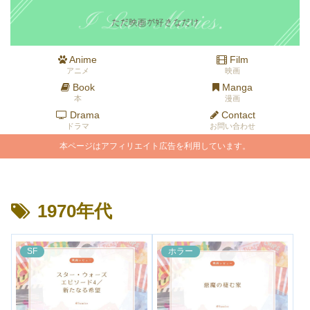
Anime
Film
アニメ
映画
Book
Manga
本
漫画
Drama
Contact
ドラマ
お問い合わせ
本ページはアフィリエイト広告を利用しています。
1970年代
SF
ホラー