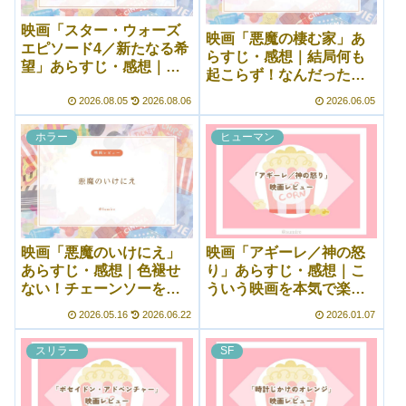
映画「スター・ウォーズ
映画「悪魔の棲む家」あ
エピソード4／新たなる希
らすじ・感想｜結局何も
望」あらすじ・感想｜今
起こらず！なんだったん
観ても面白いSFアドベン
だ？で終わるオカルトホ
チャー
2026.08.05
2026.08.06
2026.06.05
ラー
ホラー
ヒューマン
映画「悪魔のいけにえ」
映画「アギーレ／神の怒
あらすじ・感想｜色褪せ
り」あらすじ・感想｜こ
ない！チェーンソーを振
ういう映画を本気で楽し
り回しながら追ってくる
めるようになりたい……
2026.05.16
2026.06.22
2026.01.07
奴
スリラー
SF