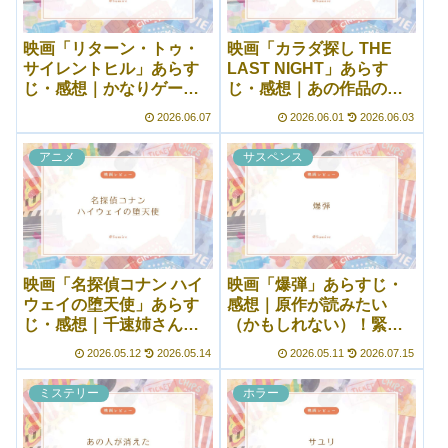
映画「リターン・トゥ・
映画「カラダ探し THE
サイレントヒル」あらす
LAST NIGHT」あらす
じ・感想｜かなりゲーム
じ・感想｜あの作品の続
っぽい！シリーズ初の男
編！明日香と高広は出て
2026.06.07
2026.06.01
2026.06.03
主人公
くるけど
アニメ
サスペンス
映画「名探偵コナン ハイ
映画「爆弾」あらすじ・
ウェイの堕天使」あらす
感想｜原作が読みたい
じ・感想｜千速姉さんが
（かもしれない）！緊張
格好良すぎて胸キュン
感がたまらないサスペン
2026.05.12
2026.05.14
2026.05.11
2026.07.15
ス
ミステリー
ホラー