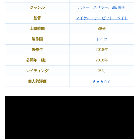
ジャンル
ホラー
、
スリラー
、
B級映画
監督
マイケル・デイビッド・ペイト
上映時間
89分
製作国
ドイツ
製作年
2018年
公開年（独）
2018年
レイティング
不明
個人的評価
★★★☆☆