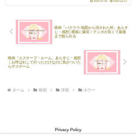
2025.07.01
2025.12.17
ンパイアだったのだ！」と盛大にネタバ
レがあったトンデモホラー。出オチ感満
載になるのかと思いきや、「どこかで観
たことある」「これは新しい！」の両方
があって、面白かったです。「レディ・
映画「バクラウ 地図から消された村」あらす
オア・ノット」や「ザ・ハント」、
じ・感想│裸族に爆笑！テンポが良くて最後
「M3GAN／ミーガン」などが好きなら刺
まで観られる
さるかなと。
映画「エスケープ・ルーム」あらすじ・感想
｜お呼ばれして行っただけなのに気がついた
らデスゲーム
ホーム
映画
洋画
ホラー
Privacy Policy