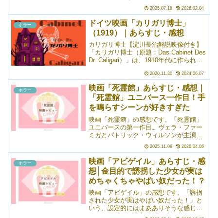
ハッチャーソン主演のホラー、スリラー
2025.07.18
2026.02.04
映画。元ネタは同名ゲーム（らしい）。
妹の親代わりとして苦しい日々を過ごし
ドイツ映画「カリガリ博士」
ホラー
ている青年が、廃墟と化したピザ屋で夜
（1919）｜あらすじ・感想
間警備の仕事をすることになり……とい
うお話。個人的に一番の見どころはマシ
カリガリ博士【淀川長治解説映像付き】
ュー・リラードが出ていたところ。相変
「カリガリ博士（原題：Das Cabinet Des
わらずいい演技をなさいますなあ、とい
Dr. Caligari）」は、1910年代に作られた
う印象でした。素敵。
映画の中でも特にチェックしておかなけ
2020.11.30
2024.06.07
ればならない作品のひとつです。白黒の
サイレント映画であるこ...
映画「死霊館」あらすじ・感想｜
ホラー
「死霊館」ユニバース一作目！手
を鳴らすシーンが好きすぎた
映画「死霊館」の感想です。「死霊館」
ユニバースの第一作目。ヴェラ・ファー
ミガとパトリック・ウィルソンが主演を
務めています。引っ越して以来、怪奇現
2025.11.09
2026.04.06
象に悩まされるペロン一家に助けを求め
られ、調査をするためにペロン家を訪れ
映画「アビゲイル」あらすじ・感
ホラー
た超常現象研究家のウォーレン夫妻。そ
想│金目的で誘拐した少女が実は
のウォーレン夫妻も超常現象を目の当た
めちゃくちゃやばい奴だった！？
りにして――というお話。個人的にめち
ゃくちゃドタイプのジャンプスケアがあ
映画「アビゲイル」の感想です。「誘拐
りました。怖さ自体はほどほどで観やす
された少女が実はやばい奴だった！」と
かったです。
いう、設定的にはまあありそうな感じの
作品ですが、予告編で「その正体はヴァ