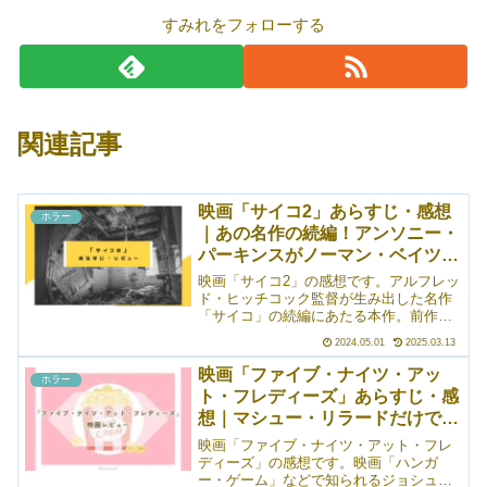
すみれをフォローする
関連記事
映画「サイコ2」あらすじ・感想
ホラー
｜あの名作の続編！アンソニー・
パーキンスがノーマン・ベイツす
ぎる件
映画「サイコ2」の感想です。アルフレッ
ド・ヒッチコック監督が生み出した名作
「サイコ」の続編にあたる本作。前作の
事件から20年余、精神病院の閉鎖病棟に
2024.05.01
2025.03.13
収容されていたが、精神的な問題はない
として、退院することになったノーマ
映画「ファイブ・ナイツ・アッ
ホラー
ン・ベイツ。社会復帰の一環として、家
ト・フレディーズ」あらすじ・感
の近くにある食堂で働きだすが……とい
想｜マシュー・リラードだけで満
うお話。年を重ねたアンソニー・パーキ
ンスが続投で出演し、そこにいるだけで
足！
映画「ファイブ・ナイツ・アット・フレ
やっぱりノーマン・ベイツすぎるのがリ
ディーズ」の感想です。映画「ハンガ
アルでゾクッとします。
ー・ゲーム」などで知られるジョシュ・