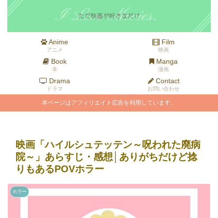
Anime
Film
アニメ
映画
Book
Manga
本
漫画
Drama
Contact
ドラマ
お問い合わせ
本ページはアフィリエイト広告を利用しています。
映画「ハイルシュテッテン～呪われた廃病
院～」あらすじ・感想│ありがちだけど捻
りもあるPOVホラー
ホラー