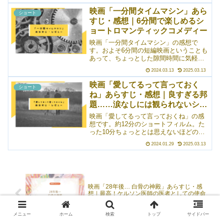
バコは吸わないし、喘息持ちということ
もあって喫煙OK！な場所に近付くことも
映画「一分間タイムマシン」あら
ショート
少ないので、咥えタバコが格好良い！と
すじ・感想｜6分間で楽しめるシ
思ったのはこれが初めてかもしれない
ョートロマンティックコメディー
（笑）。というか、咥えタバコそのもの
というより、その演出が格好良かったん
映画「一分間タイムマシン」の感想で
ですよね。影の使い方もとてもうまくて
す。およそ6分間の短編映画ということも
良かったです。
あって、ちょっとした隙間時間に気軽に
観ることができます。数分ほどの長さだ
2024.03.13
2025.03.13
というのに、起承転結の展開も完璧。最
後にはしっかりしたオチまでついてい
映画「愛してるって言っておく
ショート
て、見ごたえ抜群です。シンプルなスト
ね」あらすじ・感想｜良すぎる邦
ーリーも魅力のひとつと言えるでしょ
題……涙なしには観られないショ
う。
ートフィルム
映画「愛してるって言っておくね」の感
想です。約12分のショートフィルム。た
った10分ちょっととは思えないほどの濃
縮された内容で、アメリカの銃社会に対
2024.01.29
2025.03.13
する強いメッセージ性を持った作品で
す。なによりも、原題「If Anything
Happens I Love You」を邦題で「愛して
るって言っておくね」にしたのが秀逸。
何気ない毎日をより一層大切に過ごそう
映画「28年後… 白骨の神殿」あらすじ・感
と思えるような内容になっています。
想｜最高！ケルソン医師の医者としての使命
感に感動する
メニュー
ホーム
検索
トップ
サイドバー