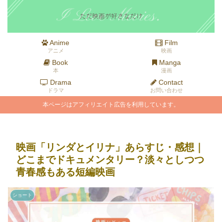
Anime
Film
アニメ
映画
Book
Manga
本
漫画
Drama
Contact
ドラマ
お問い合わせ
本ページはアフィリエイト広告を利用しています。
映画「リンダとイリナ」あらすじ・感想｜
どこまでドキュメンタリー？淡々としつつ
青春感もある短編映画
ショート