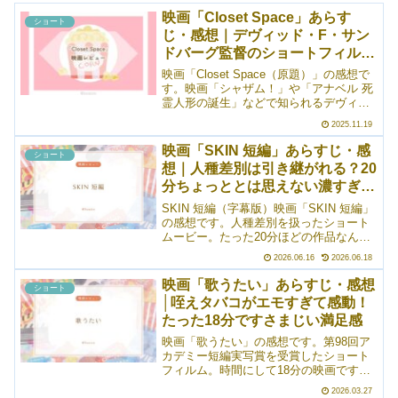
映画「Closet Space」あらす
ショート
じ・感想｜デヴィッド・F・サン
ドバーグ監督のショートフィル
ム！
映画「Closet Space（原題）」の感想で
す。映画「シャザム！」や「アナベル 死
霊人形の誕生」などで知られるデヴィッ
ド・F・サンドバーグ監督によるショート
2025.11.19
フィルム（短編映画）。サンドバーグ監
督本人も出演しています。しかも、主人
映画「SKIN 短編」あらすじ・感
ショート
公の女性を演じるのはサンドバーグ監督
想｜人種差別は引き継がれる？20
の奥さんである俳優のロッタ・ロステ
分ちょっととは思えない濃すぎる
ン。新居のクローゼットが実は――とい
うアイデア一本で勝負した作品です。非
内容
SKIN 短編（字幕版）映画「SKIN 短編」
常に満足感がありました。
の感想です。人種差別を扱ったショート
ムービー。たった20分ほどの作品なんで
すが、本当にいろいろと考えさせられま
2026.06.16
2026.06.18
す。めちゃくちゃ濃い20分。ちょっと
ね、鑑賞後にだいぶ引きずる（良い意味
映画「歌うたい」あらすじ・感想
ショート
で）。すみれ...
│咥えタバコがエモすぎて感動！
たった18分ですさまじい満足感
映画「歌うたい」の感想です。第98回ア
カデミー短編実写賞を受賞したショート
フィルム。時間にして18分の映画です
が、満足感はかなりありました。私はタ
2026.03.27