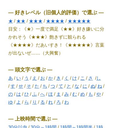
― 好きレベル（旧個人的評価）で選ぶ ―
★
/
★★
/
★★★
/
★★★★
/
★★★★★
目安：《★》一度で満足《★★》好き嫌いに分
かれそう《★★★》飽きずに観られる
《★★★★》だあいすき！《★★★★★》言葉
が出ないぜ……（大興奮）
― 頭文字で選ぶ ―
あ
/
い
/
う
/
え
/
お
/
か
/
き
/
く
/
け
/
こ
/
さ
/
し
/
す
/
せ
/
そ
/
た
/
ち
/
つ
/
て
/
と
/
な
/
に
/
ぬ
/
ね
/
の
/
は
/
ひ
/
ふ
/
へ
/
ほ
/
ま
/
み
/
む
/
め
/
も
/
や
/
ゆ
/
よ
/
ら
/
り
/
る
/
れ
/
ろ
/
わ
― 上映時間で選ぶ ―
30分以内
/
30分～1時間
/
1時間～1時間半
/
1時