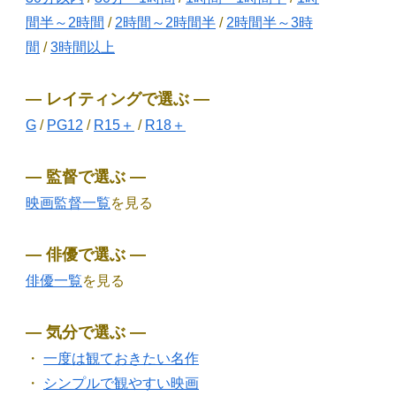
間半～2時間
/
2時間～2時間半
/
2時間半～3時
間
/
3時間以上
― レイティングで選ぶ ―
G
/
PG12
/
R15＋
/
R18＋
― 監督で選ぶ ―
映画監督一覧
を見る
― 俳優で選ぶ ―
俳優一覧
を見る
― 気分で選ぶ ―
・
一度は観ておきたい名作
・
シンプルで観やすい映画