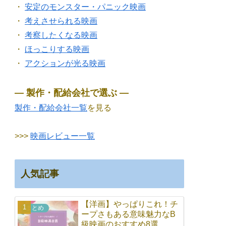
・
安定のモンスター・パニック映画
・
考えさせられる映画
・
考察したくなる映画
・
ほっこりする映画
・
アクションが光る映画
― 製作・配給会社で選ぶ ―
製作・配給会社一覧
を見る
>>>
映画レビュー一覧
人気記事
【洋画】やっぱりこれ！チ
まとめ
ープさもある意味魅力なB
級映画のおすすめ8選