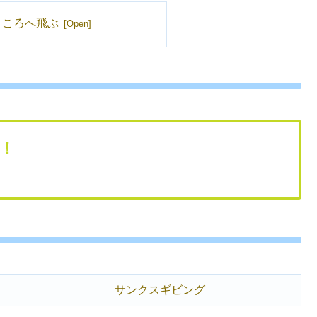
ところへ飛ぶ
！
サンクスギビング