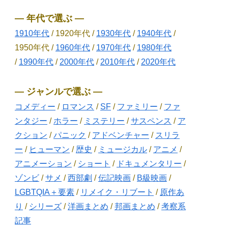
― 年代で選ぶ ―
1910年代
/ 1920年代 /
1930年代
/
1940年代
/
1950年代 /
1960年代
/
1970年代
/
1980年代
/
1990年代
/
2000年代
/
2010年代
/
2020年代
― ジャンルで選ぶ ―
コメディー
/
ロマンス
/
SF
/
ファミリー
/
ファ
ンタジー
/
ホラー
/
ミステリー
/
サスペンス
/
ア
クション
/
パニック
/
アドベンチャー
/
スリラ
ー
/
ヒューマン
/
歴史
/
ミュージカル
/
アニメ
/
アニメーション
/
ショート
/
ドキュメンタリー
/
ゾンビ
/
サメ
/
西部劇
/
伝記映画
/
B級映画
/
LGBTQIA＋要素
/
リメイク・リブート
/
原作あ
り
/
シリーズ
/
洋画まとめ
/
邦画まとめ
/
考察系
記事