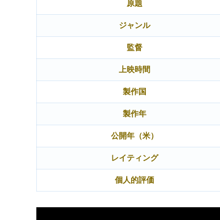
原題
ジャンル
監督
上映時間
製作国
製作年
公開年（米）
レイティング
個人的評価