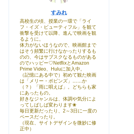
すみれ
高校生の頃、授業の一環で「ライ
フ・イズ・ビューティフル」を観て
衝撃を受けて以降、進んで映画を観
るように。
体力がないほうなので、映画館まで
はそう頻繁に行けなかったりするも
のの、今はサブスクなるものがある
のでハッピー♡NetflixとAmazon
Prime Video、Huluに加入中。
（記憶にある中で）初めて観た映画
は「メリー・ポピンズ」……か
（？）「雨に唄えば」。どちらも家
にあったもの。
好きなジャンルは、体調や気分によ
ってしばしば変わります❀
毎日更新だったり、2～3日に一度の
ペースだったり。
（現在、サイトデザインを微妙に修
正中）