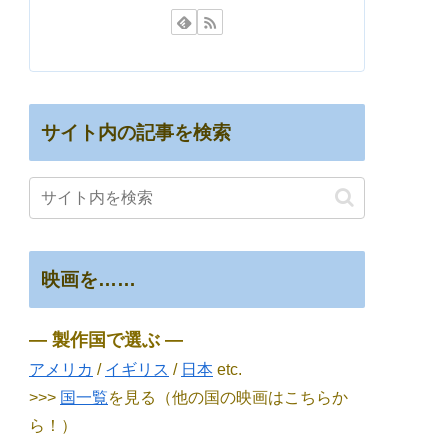
サイト内の記事を検索
映画を……
― 製作国で選ぶ ―
アメリカ
/
イギリス
/
日本
etc.
>>>
国一覧
を見る（他の国の映画はこちらか
ら！）