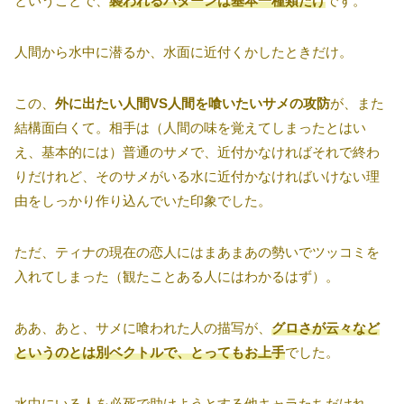
ということで、
襲われるパターンは基本一種類だけ
です。
人間から水中に潜るか、水面に近付くかしたときだけ。
この、
外に出たい人間VS人間を喰いたいサメの攻防
が、また
結構面白くて。相手は（人間の味を覚えてしまったとはい
え、基本的には）普通のサメで、近付かなければそれで終わ
りだけれど、そのサメがいる水に近付かなければいけない理
由をしっかり作り込んでいた印象でした。
ただ、ティナの現在の恋人にはまあまあの勢いでツッコミを
入れてしまった（観たことある人にはわかるはず）。
ああ、あと、サメに喰われた人の描写が、
グロさが云々など
というのとは別ベクトルで、とってもお上手
でした。
水中にいる人を必死で助けようとする他キャラたちだけれ