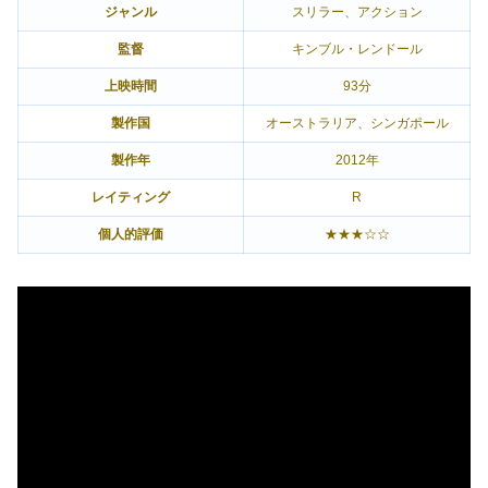
ジャンル
スリラー、アクション
監督
キンブル・レンドール
上映時間
93分
製作国
オーストラリア、シンガポール
製作年
2012年
レイティング
R
個人的評価
★★★☆☆