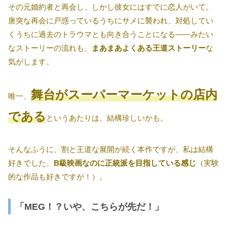
その元婚約者と再会し、しかし彼女にはすでに恋人がいて。
唐突な再会に戸惑っているうちにサメに襲われ、対処してい
くうちに過去のトラウマとも向き合うことになる――みたい
なストーリーの流れも、
まあまあよくある王道ストーリー
な
気がします。
舞台がスーパーマーケットの店内
唯一、
である
というあたりは、結構珍しいかも。
そんなふうに、割と王道な展開が続く本作ですが、私は結構
好きでした。
B級映画なのに正統派を目指している感じ
（実験
的な作品も好きですが！）。
「MEG！？いや、こちらが先だ！」