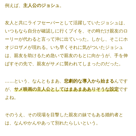
例えば、
主人公のジョシュ
。
友人と共にライフセーバーとして活躍していたジョシュは、
いつもなら自分が確認しに行くブイを、その時だけ親友のロ
ーリーが代わると言って沖に出ていった。しかし、そこにホ
オジロザメが現れる。いち早くそれに気がついたジョシュ
は、親友を助けるため急いで親友のもとに向かうが、手を伸
ばすその先で、親友がサメに襲われてしまったのだった。
……という、なんともまあ、
悲劇的な導入から始まる
んです
が、
サメ映画の主人公としてはまあまあありそうな設定
です
よね。
そのうえ、その現場を目撃した親友の妹でもある婚約者と
は、なんやかんやあって別れたらしいという。