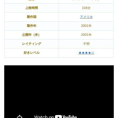
上映時間
104分
製作国
アメリカ
製作年
2001年
公開年（米）
2001年
レイティング
不明
好きレベル
★★★★☆