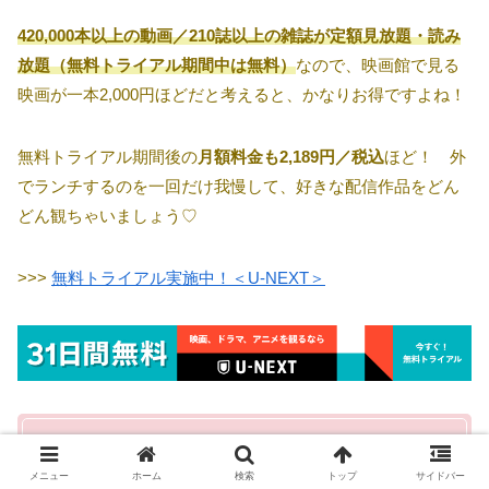
420,000本以上の動画／210誌以上の雑誌が定額見放題・読み
放題（無料トライアル期間中は無料）
なので、映画館で見る
映画が一本2,000円ほどだと考えると、かなりお得ですよね！
無料トライアル期間後の
月額料金も2,189円／税込
ほど！ 外
でランチするのを一回だけ我慢して、好きな配信作品をどん
どん観ちゃいましょう♡
>>>
無料トライアル実施中！＜U-NEXT＞
※
配信作品
については、公式サイトを直接ご確認くださ
メニュー
ホーム
検索
トップ
サイドバー
い。また、上記U-NEXTの情報は2026年08月01日時点の