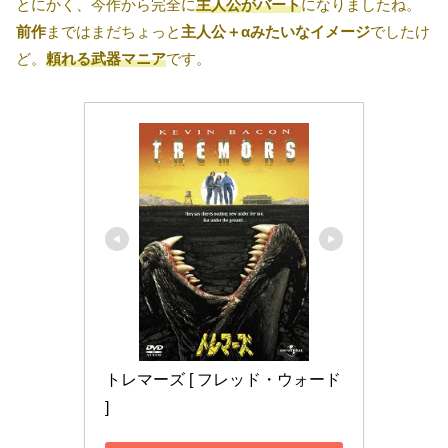
とにかく、今作から完全に
主人公がバート
になりましたね。
前作
まではまだちょっと
主人公＋αみたいなイメージ
でしたけ
ど。
頼れる武器マニア
です。
トレマーズ [ フレッド・ウォード 
]