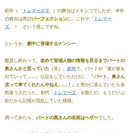
前作（「
トレマーズ 2
」）の舞台はメキシコでしたが、本作
の舞台は再び
パーフェクション
に。これぞ「
トレマー
ズ
」！ という感じですね。
というか、
劇中に登場するナンシー
。
鑑賞し終わって、
改めて登場人物の情報を見るまでバートの
奥さんかと思っていた
（笑）。
前作
で、バートが「妻が家を
出ていって……」な話をしていただけに、
「バート、奥さん
戻って来てくれたんやねえ……！」
と密かに喜んでいたら全
然違う人だった。初代「
トレマーズ
」を観たの、もうだいぶ
前だから記憶が混乱していた模様。
調べてみたら、
バートの奥さんの名前はヘザー
でした。