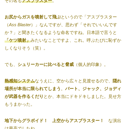
その名も
アスブラスター
。
お尻からガスを噴射して飛ぶ
というので「アスブラスター
（
Ass Blaster
）」なんですが、思わず「それでいいんです
か？」と聞きたくなるような命名ですね。日本語で言うと
「ケツ噴射」
みたいなことですよ、これ。呼ぶたびに恥ずか
しくなりそう（笑）。
でも、
シュリーカーに比べると脅威
（個人的印象）。
熱感知システム
なうえに、空から広々と見渡せるので、
隠れ
場所が本当に限られてしまう
。
バート、ジャック、ジョディ
が武器を作るくだり
とか、本当にドキドキしました。見せ方
もうまかった。
地下からグラボイド！ 上空からアスブラスター！
な演出
は最高でしたね。