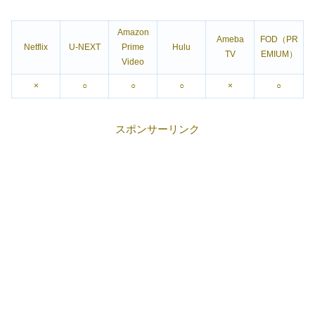
Amazon
Ameba
FOD（PR
Netflix
U-NEXT
Prime
Hulu
TV
EMIUM）
Video
×
○
○
○
×
○
スポンサーリンク