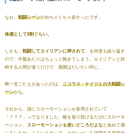
なお、
戦闘シーン
がめちゃくちゃ多かったです。
体感として8割ぐらい。
しかも、
戦闘してエイリアンに押されて
、を何度も繰り返す
ので、中盤あたりはちょっと飽きてしまう。エイリアンと対
峙する人間が違うだけで、展開はだいたい同じ。
唯一見ごたえがあったのは、
ニコラス・ケイジとの大戦闘シ
ーン
かな。
それから、謎にスローモーションが多用されていて
「？？？」ってなりました。敵を放り投げるたびにスローモ
ーション。
スローモーションも使いどころだよな
と改めて感
じましたね。こういうのって、そのシーンを強調する意味合