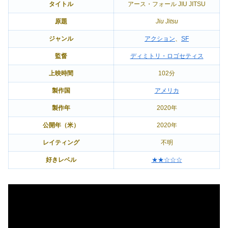
タイトル
アース・フォール JIU JITSU
原題
Jiu Jitsu
ジャンル
アクション
、
SF
監督
ディミトリ・ロゴセティス
上映時間
102分
製作国
アメリカ
製作年
2020年
公開年（米）
2020年
レイティング
不明
好きレベル
★★☆☆☆