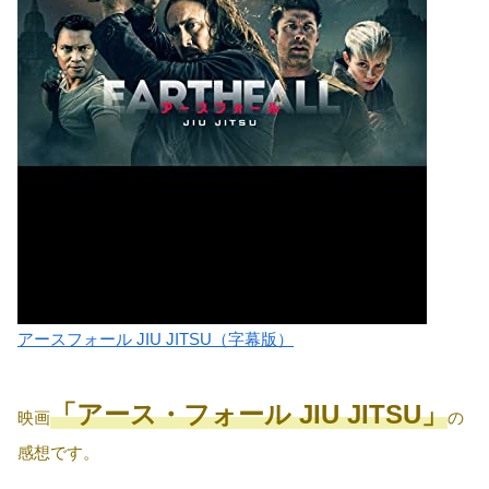
アースフォール JIU JITSU（字幕版）
「アース・フォール JIU JITSU」
映画
の
感想です。