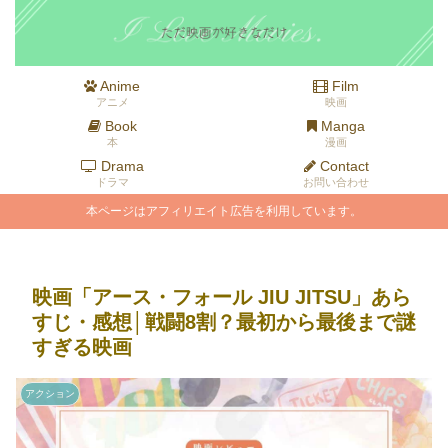
Anime
Film
アニメ
映画
Book
Manga
本
漫画
Drama
Contact
ドラマ
お問い合わせ
本ページはアフィリエイト広告を利用しています。
映画「アース・フォール JIU JITSU」あら
すじ・感想│戦闘8割？最初から最後まで謎
すぎる映画
アクション