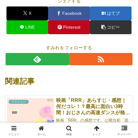
シェアする
X
Facebook
はてブ
LINE
Pinterest
コピー
すみれをフォローする
関連記事
映画「RRR」あらすじ・感想｜
アクション
何だコレ！？最高に面白い3時
間！おじさんの高速ダンスが格好
良い
映画「RRR」の感想です。公開当初「面
白すぎる！」と（私調べでは）話題にな
っていたインド映画。N・T・ラーマ・ラ
オ・ジュニアとラーム・チャランのW主
メニュー
ホーム
検索
トップ
サイドバー
2025.05.04
2025.10.11