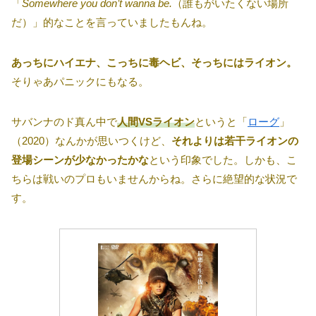
「
Somewhere you don’t wanna be.
（誰もがいたくない場所
だ）」的なことを言っていましたもんね。
あっちにハイエナ、こっちに毒ヘビ、そっちにはライオン。
そりゃあパニックにもなる。
サバンナのド真ん中で
人間VSライオン
というと「
ローグ
」
（2020）なんかが思いつくけど、
それよりは若干ライオンの
登場シーンが少なかったかな
という印象でした。しかも、こ
ちらは戦いのプロもいませんからね。さらに絶望的な状況で
す。