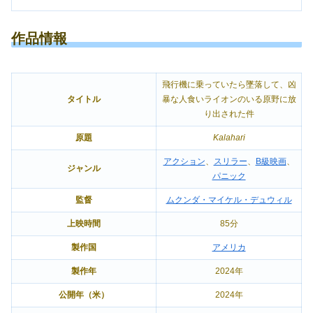
作品情報
飛行機に乗っていたら墜落して、凶
タイトル
暴な人食いライオンのいる原野に放
り出された件
原題
Kalahari
アクション
、
スリラー
、
B級映画
、
ジャンル
パニック
監督
ムクンダ・マイケル・デュウィル
上映時間
85分
製作国
アメリカ
製作年
2024年
公開年（米）
2024年