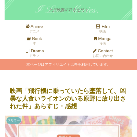
Anime
Film
アニメ
映画
Book
Manga
本
漫画
Drama
Contact
ドラマ
お問い合わせ
本ページはアフィリエイト広告を利用しています。
映画「飛行機に乗っていたら墜落して、凶
暴な人食いライオンのいる原野に放り出さ
れた件」あらすじ・感想
スリラー