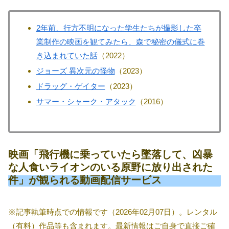
2年前、行方不明になった学生たちが撮影した卒
業制作の映画を観てみたら、森で秘密の儀式に巻
き込まれていた話
（2022）
ジョーズ 異次元の怪物
（2023）
ドラッグ・ゲイター
（2023）
サマー・シャーク・アタック
（2016）
映画「飛行機に乗っていたら墜落して、凶暴
な人食いライオンのいる原野に放り出された
件」が観られる動画配信サービス
※記事執筆時点での情報です（2026年02月07日）。レンタル
（有料）作品等も含まれます。最新情報はご自身で直接ご確