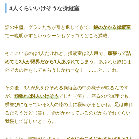
4人くらいいけそうな操縦室
話の中盤、グランたちが引き返してきて、
鍵のかかる操縦室
で一晩明かすというシーンもツッコミどころ満載。
そこにいるのは4人だけれど、操縦室は2人用で、
頑張って詰
めても3人が限界だから1人あぶれてしまう
。あぶれた奴には
外で火の番をしてもらうしかねーな！ ……と、これ。
その後、3人が息をひそめる操縦室の中の様子が映るんです
が、
頑張れば4人いけそう
でした（笑）。座るのが無理でも、
横並びになっている3人の膝の上に寝転がるとかね。足は痺れ
るだろうけど（笑）、命がかかっているのだからそれぐらい
我慢してほしいところ。
もしくは、寝転がらずとも、
どうにかこうにかすればあと1人