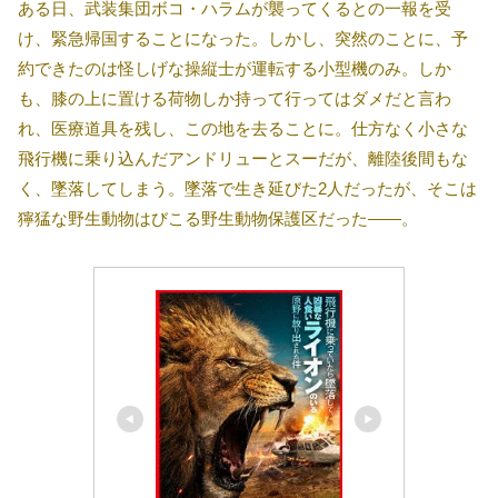
ある日、武装集団ボコ・ハラムが襲ってくるとの一報を受
け、緊急帰国することになった。しかし、突然のことに、予
約できたのは怪しげな操縦士が運転する小型機のみ。しか
も、膝の上に置ける荷物しか持って行ってはダメだと言わ
れ、医療道具を残し、この地を去ることに。仕方なく小さな
飛行機に乗り込んだアンドリューとスーだが、離陸後間もな
く、墜落してしまう。墜落で生き延びた2人だったが、そこは
獰猛な野生動物はびこる野生動物保護区だった――。