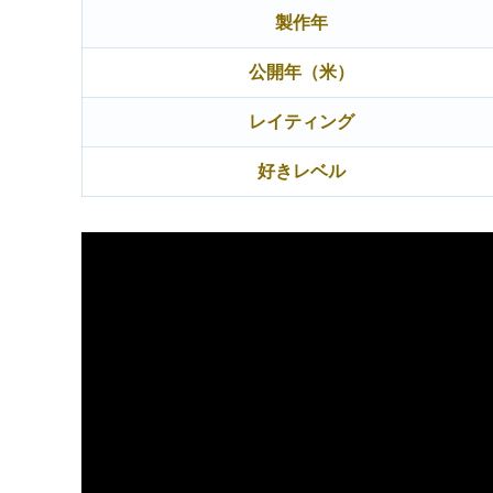
製作年
公開年（米）
レイティング
好きレベル