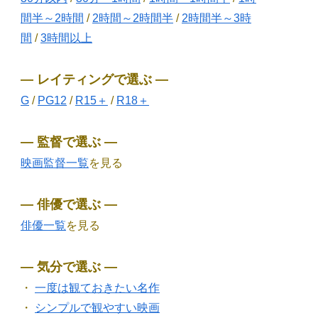
間半～2時間
/
2時間～2時間半
/
2時間半～3時
間
/
3時間以上
― レイティングで選ぶ ―
G
/
PG12
/
R15＋
/
R18＋
― 監督で選ぶ ―
映画監督一覧
を見る
― 俳優で選ぶ ―
俳優一覧
を見る
― 気分で選ぶ ―
・
一度は観ておきたい名作
・
シンプルで観やすい映画