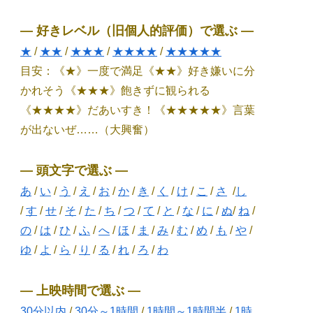
― 好きレベル（旧個人的評価）で選ぶ ―
★
/
★★
/
★★★
/
★★★★
/
★★★★★
目安：《★》一度で満足《★★》好き嫌いに分
かれそう《★★★》飽きずに観られる
《★★★★》だあいすき！《★★★★★》言葉
が出ないぜ……（大興奮）
― 頭文字で選ぶ ―
あ
/
い
/
う
/
え
/
お
/
か
/
き
/
く
/
け
/
こ
/
さ
/
し
/
す
/
せ
/
そ
/
た
/
ち
/
つ
/
て
/
と
/
な
/
に
/
ぬ
/
ね
/
の
/
は
/
ひ
/
ふ
/
へ
/
ほ
/
ま
/
み
/
む
/
め
/
も
/
や
/
ゆ
/
よ
/
ら
/
り
/
る
/
れ
/
ろ
/
わ
― 上映時間で選ぶ ―
30分以内
/
30分～1時間
/
1時間～1時間半
/
1時