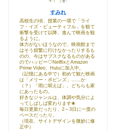
すみれ
高校生の頃、授業の一環で「ライ
フ・イズ・ビューティフル」を観て
衝撃を受けて以降、進んで映画を観
るように。
体力がないほうなので、映画館まで
はそう頻繁に行けなかったりするも
のの、今はサブスクなるものがある
のでハッピー♡NetflixとAmazon
Prime Video、Huluに加入中。
（記憶にある中で）初めて観た映画
は「メリー・ポピンズ」……か
（？）「雨に唄えば」。どちらも家
にあったもの。
好きなジャンルは、体調や気分によ
ってしばしば変わります❀
毎日更新だったり、2～3日に一度の
ペースだったり。
（現在、サイトデザインを微妙に修
正中）