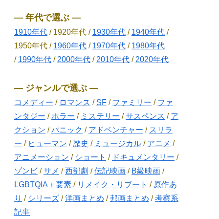
― 年代で選ぶ ―
1910年代
/ 1920年代 /
1930年代
/
1940年代
/
1950年代 /
1960年代
/
1970年代
/
1980年代
/
1990年代
/
2000年代
/
2010年代
/
2020年代
― ジャンルで選ぶ ―
コメディー
/
ロマンス
/
SF
/
ファミリー
/
ファ
ンタジー
/
ホラー
/
ミステリー
/
サスペンス
/
ア
クション
/
パニック
/
アドベンチャー
/
スリラ
ー
/
ヒューマン
/
歴史
/
ミュージカル
/
アニメ
/
アニメーション
/
ショート
/
ドキュメンタリー
/
ゾンビ
/
サメ
/
西部劇
/
伝記映画
/
B級映画
/
LGBTQIA＋要素
/
リメイク・リブート
/
原作あ
り
/
シリーズ
/
洋画まとめ
/
邦画まとめ
/
考察系
記事