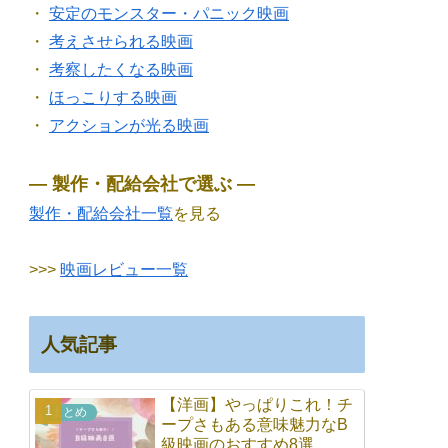
・
安定のモンスター・パニック映画
・
考えさせられる映画
・
考察したくなる映画
・
ほっこりする映画
・
アクションが光る映画
― 製作・配給会社で選ぶ ―
製作・配給会社一覧
を見る
>>>
映画レビュー一覧
人気記事
【洋画】やっぱりこれ！チ
まとめ
ープさもある意味魅力なB
級映画のおすすめ8選