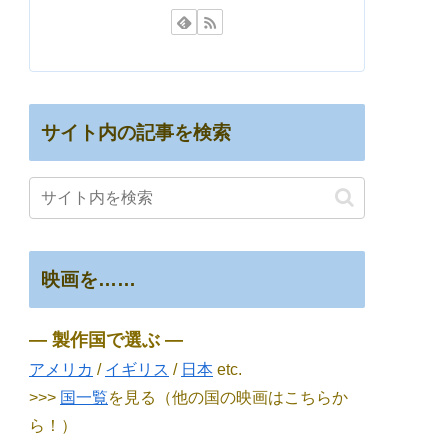
サイト内の記事を検索
映画を……
― 製作国で選ぶ ―
アメリカ
/
イギリス
/
日本
etc.
>>>
国一覧
を見る（他の国の映画はこちらか
ら！）