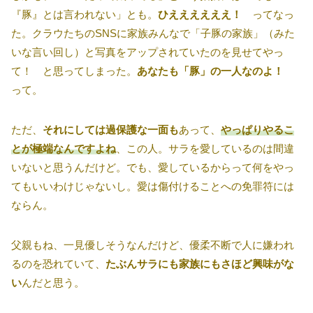
『豚』とは言われない」とも。
ひええええええ！
ってなっ
た。クラウたちのSNSに家族みんなで「子豚の家族」（みた
いな言い回し）と写真をアップされていたのを見せてやっ
て！ と思ってしまった。
あなたも「豚」の一人なのよ！
って。
ただ、
それにしては過保護な一面も
あって、
やっぱりやるこ
とが極端なんですよね
、この人。サラを愛しているのは間違
いないと思うんだけど。でも、愛しているからって何をやっ
てもいいわけじゃないし。愛は傷付けることへの免罪符には
ならん。
父親もね、一見優しそうなんだけど、優柔不断で人に嫌われ
るのを恐れていて、
たぶんサラにも家族にもさほど興味がな
い
んだと思う。