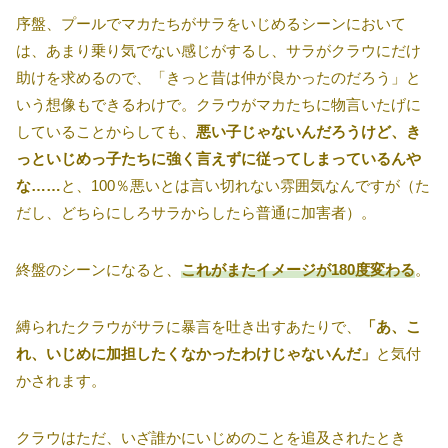
序盤、プールでマカたちがサラをいじめるシーンにおいて
は、あまり乗り気でない感じがするし、サラがクラウにだけ
助けを求めるので、「きっと昔は仲が良かったのだろう」と
いう想像もできるわけで。クラウがマカたちに物言いたげに
していることからしても、
悪い子じゃないんだろうけど、き
っといじめっ子たちに強く言えずに従ってしまっているんや
な……
と、100％悪いとは言い切れない雰囲気なんですが（た
だし、どちらにしろサラからしたら普通に加害者）。
終盤のシーンになると、
これがまたイメージが180度変わる
。
縛られたクラウがサラに暴言を吐き出すあたりで、
「あ、こ
れ、いじめに加担したくなかったわけじゃないんだ」
と気付
かされます。
クラウはただ、いざ誰かにいじめのことを追及されたとき