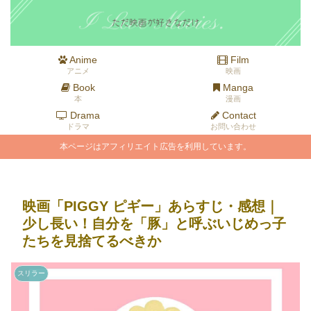
Anime
Film
アニメ
映画
Book
Manga
本
漫画
Drama
Contact
ドラマ
お問い合わせ
本ページはアフィリエイト広告を利用しています。
映画「PIGGY ピギー」あらすじ・感想｜
少し長い！自分を「豚」と呼ぶいじめっ子
たちを見捨てるべきか
スリラー