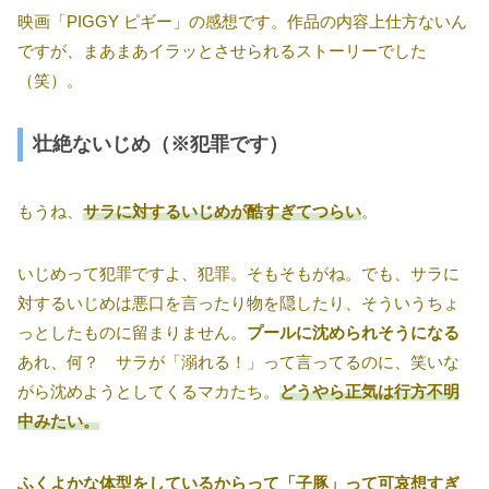
映画「PIGGY ピギー」の感想です。作品の内容上仕方ないん
ですが、まあまあイラッとさせられるストーリーでした
（笑）。
壮絶ないじめ（※犯罪です）
もうね、
サラに対するいじめが酷すぎてつらい
。
いじめって犯罪ですよ、犯罪。そもそもがね。でも、サラに
対するいじめは悪口を言ったり物を隠したり、そういうちょ
っとしたものに留まりません。
プールに沈められそうになる
あれ、何？ サラが「溺れる！」って言ってるのに、笑いな
がら沈めようとしてくるマカたち。
どうやら正気は行方不明
中みたい。
ふくよかな体型をしているからって「子豚」って可哀想すぎ