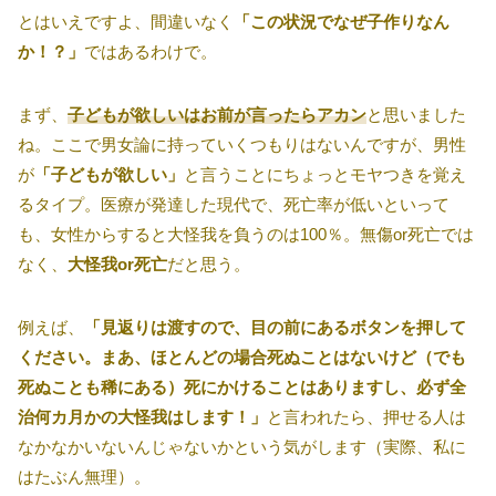
とはいえですよ、間違いなく
「この状況でなぜ子作りなん
か！？」
ではあるわけで。
まず、
子どもが欲しいはお前が言ったらアカン
と思いました
ね。ここで男女論に持っていくつもりはないんですが、男性
が
「子どもが欲しい」
と言うことにちょっとモヤつきを覚え
るタイプ。医療が発達した現代で、死亡率が低いといって
も、女性からすると大怪我を負うのは100％。無傷or死亡では
なく、
大怪我or死亡
だと思う。
例えば、
「見返りは渡すので、目の前にあるボタンを押して
ください。まあ、ほとんどの場合死ぬことはないけど（でも
死ぬことも稀にある）死にかけることはありますし、必ず全
治何カ月かの大怪我はします！」
と言われたら、押せる人は
なかなかいないんじゃないかという気がします（実際、私に
はたぶん無理）。