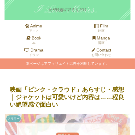
Anime
Film
アニメ
映画
Book
Manga
本
漫画
Drama
Contact
ドラマ
お問い合わせ
本ページはアフィリエイト広告を利用しています。
映画「ピンク・クラウド」あらすじ・感想
｜ジャケットは可愛いけど内容は……程良
い絶望感で面白い
スリラー