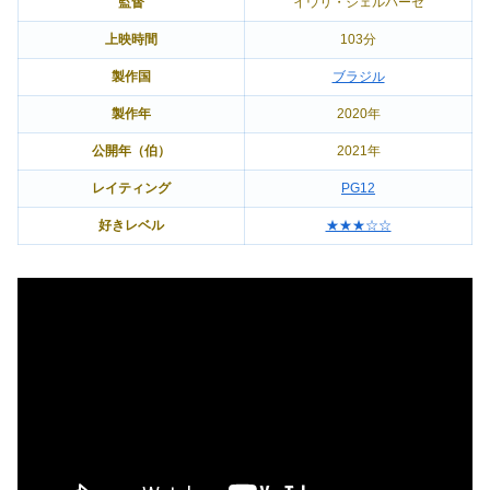
監督
イウリ・ジェルバーゼ
上映時間
103分
製作国
ブラジル
製作年
2020年
公開年（伯）
2021年
レイティング
PG12
好きレベル
★★★☆☆