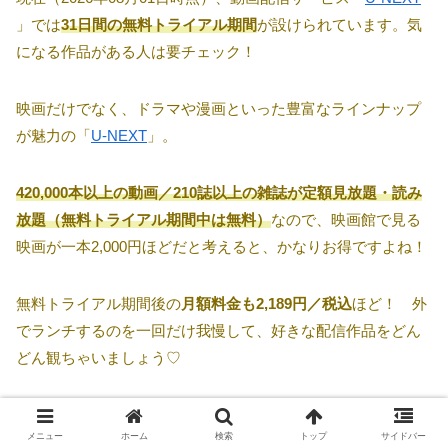
」では
31日間の無料トライアル期間
が設けられています。気
になる作品がある人は要チェック！
映画だけでなく、ドラマや漫画といった豊富なラインナップ
が魅力の「
U-NEXT
」。
420,000本以上の動画／210誌以上の雑誌が定額見放題・読み
放題（無料トライアル期間中は無料）
なので、映画館で見る
映画が一本2,000円ほどだと考えると、かなりお得ですよね！
無料トライアル期間後の
月額料金も2,189円／税込
ほど！ 外
でランチするのを一回だけ我慢して、好きな配信作品をどん
どん観ちゃいましょう♡
>>>
無料トライアル実施中！＜U-NEXT＞
メニュー
ホーム
検索
トップ
サイドバー