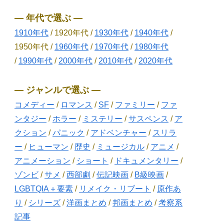
― 年代で選ぶ ―
1910年代
/ 1920年代 /
1930年代
/
1940年代
/
1950年代 /
1960年代
/
1970年代
/
1980年代
/
1990年代
/
2000年代
/
2010年代
/
2020年代
― ジャンルで選ぶ ―
コメディー
/
ロマンス
/
SF
/
ファミリー
/
ファ
ンタジー
/
ホラー
/
ミステリー
/
サスペンス
/
ア
クション
/
パニック
/
アドベンチャー
/
スリラ
ー
/
ヒューマン
/
歴史
/
ミュージカル
/
アニメ
/
アニメーション
/
ショート
/
ドキュメンタリー
/
ゾンビ
/
サメ
/
西部劇
/
伝記映画
/
B級映画
/
LGBTQIA＋要素
/
リメイク・リブート
/
原作あ
り
/
シリーズ
/
洋画まとめ
/
邦画まとめ
/
考察系
記事