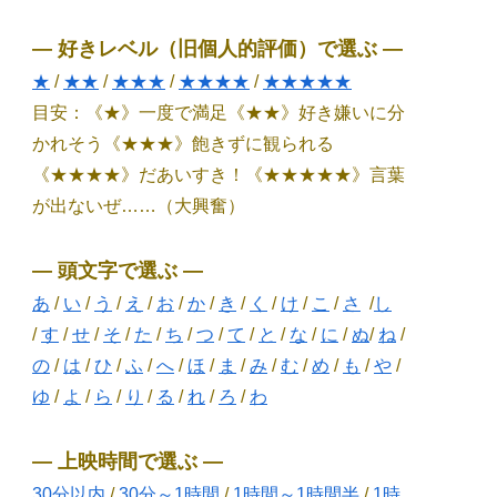
― 好きレベル（旧個人的評価）で選ぶ ―
★
/
★★
/
★★★
/
★★★★
/
★★★★★
目安：《★》一度で満足《★★》好き嫌いに分
かれそう《★★★》飽きずに観られる
《★★★★》だあいすき！《★★★★★》言葉
が出ないぜ……（大興奮）
― 頭文字で選ぶ ―
あ
/
い
/
う
/
え
/
お
/
か
/
き
/
く
/
け
/
こ
/
さ
/
し
/
す
/
せ
/
そ
/
た
/
ち
/
つ
/
て
/
と
/
な
/
に
/
ぬ
/
ね
/
の
/
は
/
ひ
/
ふ
/
へ
/
ほ
/
ま
/
み
/
む
/
め
/
も
/
や
/
ゆ
/
よ
/
ら
/
り
/
る
/
れ
/
ろ
/
わ
― 上映時間で選ぶ ―
30分以内
/
30分～1時間
/
1時間～1時間半
/
1時