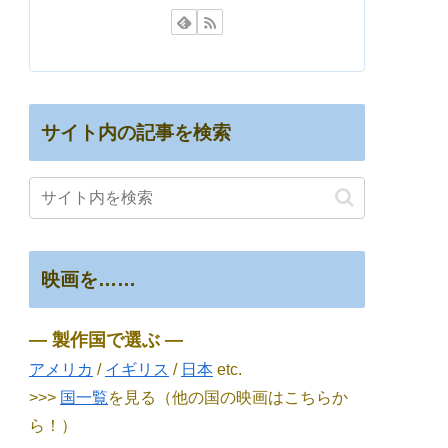
サイト内の記事を検索
映画を……
― 製作国で選ぶ ―
アメリカ
/
イギリス
/
日本
etc.
>>>
国一覧
を見る（他の国の映画はこちらか
ら！）