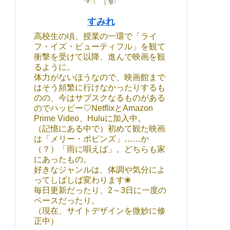
すみれ
高校生の頃、授業の一環で「ライ
フ・イズ・ビューティフル」を観て
衝撃を受けて以降、進んで映画を観
るように。
体力がないほうなので、映画館まで
はそう頻繁に行けなかったりするも
のの、今はサブスクなるものがある
のでハッピー♡NetflixとAmazon
Prime Video、Huluに加入中。
（記憶にある中で）初めて観た映画
は「メリー・ポピンズ」……か
（？）「雨に唄えば」。どちらも家
にあったもの。
好きなジャンルは、体調や気分によ
ってしばしば変わります❀
毎日更新だったり、2～3日に一度の
ペースだったり。
（現在、サイトデザインを微妙に修
正中）