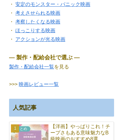
・
安定のモンスター・パニック映画
・
考えさせられる映画
・
考察したくなる映画
・
ほっこりする映画
・
アクションが光る映画
― 製作・配給会社で選ぶ ―
製作・配給会社一覧
を見る
>>>
映画レビュー一覧
人気記事
【洋画】やっぱりこれ！チ
まとめ
ープさもある意味魅力なB
級映画のおすすめ8選