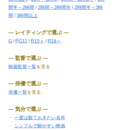
間半～2時間
/
2時間～2時間半
/
2時間半～3時
間
/
3時間以上
― レイティングで選ぶ ―
G
/
PG12
/
R15＋
/
R18＋
― 監督で選ぶ ―
映画監督一覧
を見る
― 俳優で選ぶ ―
俳優一覧
を見る
― 気分で選ぶ ―
・
一度は観ておきたい名作
・
シンプルで観やすい映画