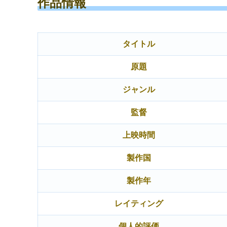
作品情報
タイトル
原題
ジャンル
監督
上映時間
製作国
製作年
レイティング
個人的評価