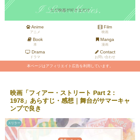
Anime
Film
アニメ
映画
Book
Manga
本
漫画
Drama
Contact
ドラマ
お問い合わせ
本ページはアフィリエイト広告を利用しています。
映画「フィアー・ストリート Part 2：
1978」あらすじ・感想｜舞台がサマーキャ
ンプで良き
スリラー