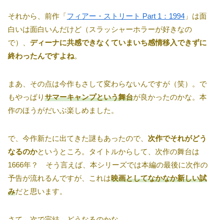
それから、前作「
フィアー・ストリート Part 1：1994
」は面
白いは面白いんだけど（スラッシャーホラーが好きなの
で）、
ディーナに共感できなくていまいち感情移入できずに
終わったんですよね
。
まあ、その点は今作もさして変わらないんですが（笑）。で
もやっぱり
サマーキャンプという舞台
が良かったのかな。本
作のほうがだいぶ楽しめました。
で、今作新たに出てきた謎もあったので、
次作でそれがどう
なるのか
というところ。タイトルからして、次作の舞台は
1666年？ そう言えば、本シリーズでは本編の最後に次作の
予告が流れるんですが、これは
映画としてなかなか新しい試
み
だと思います。
さて、次で完結。どうなるのかな。