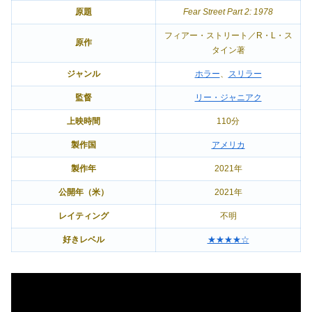
原題
Fear Street Part 2: 1978
フィアー・ストリート／R・L・ス
原作
タイン著
ジャンル
ホラー
、
スリラー
監督
リー・ジャニアク
上映時間
110分
製作国
アメリカ
製作年
2021年
公開年（米）
2021年
レイティング
不明
好きレベル
★★★★☆