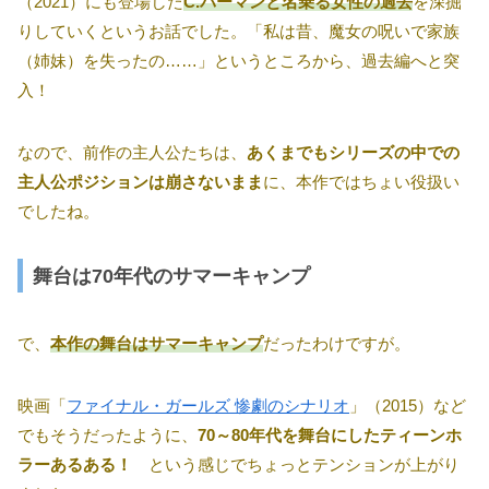
（2021）にも登場した
C.バーマンと名乗る女性の過去
を深掘
りしていくというお話でした。「私は昔、魔女の呪いで家族
（姉妹）を失ったの……」というところから、過去編へと突
入！
なので、前作の主人公たちは、
あくまでもシリーズの中での
主人公ポジションは崩さないまま
に、本作ではちょい役扱い
でしたね。
舞台は70年代のサマーキャンプ
で、
本作の舞台はサマーキャンプ
だったわけですが。
映画「
ファイナル・ガールズ 惨劇のシナリオ
」（2015）など
でもそうだったように、
70～80年代を舞台にしたティーンホ
ラーあるある！
という感じでちょっとテンションが上がり