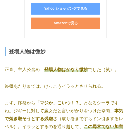
Yahoo!ショッピングで見る
Amazonで見る
登場人物は微妙
正直、主人公含め、
登場人物はかなり微妙
でした（笑）。
終盤あたりまでは、けっこうイラッとさせられる。
まず、序盤から
「マジか、こいつ！？」
となるシーラです
ね。ジギーに対して魔女だと言いがかりをつけた挙句、
本気
で焼き殺そうとする残虐さ
（取り巻きですらドン引きするレ
ベル）。イラッとするのを通り越して、
この尋常でない加害