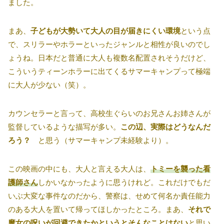
ました。
まあ、
子どもが大勢いて大人の目が届きにくい環境
という点
で、スリラーやホラーといったジャンルと相性が良いのでし
ょうね。日本だと普通に大人も複数名配置されそうだけど、
こういうティーンホラーに出てくるサマーキャンプって極端
に大人が少ない（笑）。
カウンセラーと言って、高校生ぐらいのお兄さんお姉さんが
監督しているような描写が多い。
この辺、実際はどうなんだ
ろう？
と思う（サマーキャンプ未経験より）。
この映画の中にも、大人と言える大人は、
トミーを襲った看
護師さん
しかいなかったように思うけれど。これだけでもだ
いぶ大変な事件なのだから、警察は、せめて何名か責任能力
のある大人を置いて帰ってほしかったところ。まあ、
それで
魔女の呪いが回避できたかというとそんなことはない
と思い