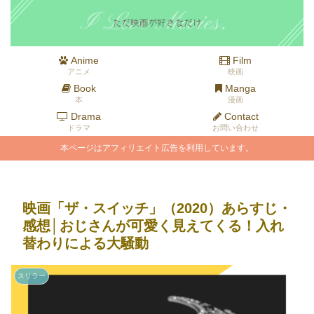
Anime
Film
アニメ
映画
Book
Manga
本
漫画
Drama
Contact
ドラマ
お問い合わせ
本ページはアフィリエイト広告を利用しています。
映画「ザ・スイッチ」（2020）あらすじ・
感想│おじさんが可愛く見えてくる！入れ
替わりによる大騒動
スリラー