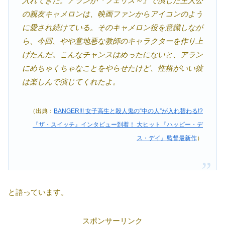
入れてきた。アランが『フェリス～』で演じた主人公
の親友キャメロンは、映画ファンからアイコンのよう
に愛され続けている。そのキャメロン役を意識しなが
ら、今回、やや意地悪な教師のキャラクターを作り上
げたんだ。こんなチャンスはめったにないと、アラン
にめちゃくちゃなことをやらせたけど、性格がいい彼
は楽しんで演じてくれたよ。
（出典：
BANGER!!! 女子高生と殺人鬼の“中の人”が入れ替わる!?
『ザ・スイッチ』インタビュー到着！ 大ヒット『ハッピー・デ
ス・デイ』監督最新作
）
と語っています。
スポンサーリンク