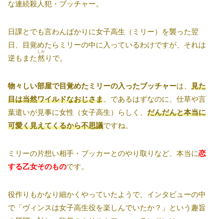
な連続殺人犯・ブッチャー。
日課とでも言わんばかりに女子高生（ミリー）を襲った翌
日、目覚めたらミリーの中に入っているわけですが、それは
しか
逆もまた
然
りで。
物々しい部屋で目覚めたミリーの入ったブッチャー
は、
見た
目は当然ワイルドなおじさま
。であるはずなのに、仕草や言
葉遣いが見事に女性（女子高生）らしく、
だんだんと本当に
可愛く見えてくるから不思議
ですね。
ミリーの片想い相手・ブッカーとのやり取りなど、本当に
恋
する乙女そのもの
です。
役作りもかなり細かくやっていたようで、インタビューの中
で「ヴィンスは女子高生役を楽しんでいたか？」という趣旨