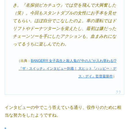
き。『名探偵ピカチュウ』では空を飛んで大興奮した
（笑）。今回もスタントダブルの女性にお手本を見せ
てもらい、ほぼ自分でこなしたのよ。車の運転ではド
リフトやドーナツターンを覚えたし、最初は嫌だった
チェーンソーを手にしたアクションも、血まみれにな
ってるうちに楽しんでたわ。
（出典：
BANGER!!! 女子高生と殺人鬼の“中の人”が入れ替わる!?
『ザ・スイッチ』インタビュー到着！ 大ヒット『ハッピー・デ
ス・デイ』監督最新作
）
インタビューの中でこう答えている通り、役作りのために相
当な努力をしたようですね。