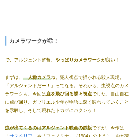
カメラワークが◎！
で、アルジェント監督、
やっぱりカメラワークが良い
！
まずは、
一人称カメラ
ね。犯人視点で描かれる殺人現場。
「アルジェントだー！」ってなる。それから、虫視点のカメ
ラワークも。今回は
庭を飛び回る蝶々視点
でした。自由自在
に飛び回り、ガブリエル少年が物語に深く関わっていくこと
を示唆し、そして現れたトカゲにバクンッ！
虫が出てくるのはアルジェント映画の鉄板
ですが、今作は
「
サスペリア
」や「フェノミナ」（1984）のように、虫が苦