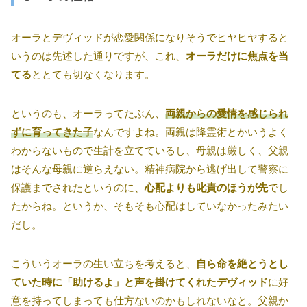
オーラとデヴィッドが恋愛関係になりそうでヒヤヒヤすると
いうのは先述した通りですが、これ、
オーラだけに焦点を当
てる
ととても切なくなります。
というのも、オーラってたぶん、
両親からの愛情を感じられ
ずに育ってきた子
なんですよね。両親は降霊術とかいうよく
わからないもので生計を立てているし、母親は厳しく、父親
はそんな母親に逆らえない。精神病院から逃げ出して警察に
保護までされたというのに、
心配よりも叱責のほうが先
でし
たからね。というか、そもそも心配はしていなかったみたい
だし。
こういうオーラの生い立ちを考えると、
自ら命を絶とうとし
ていた時に「助けるよ」と声を掛けてくれたデヴィッド
に好
意を持ってしまっても仕方ないのかもしれないなと。父親か