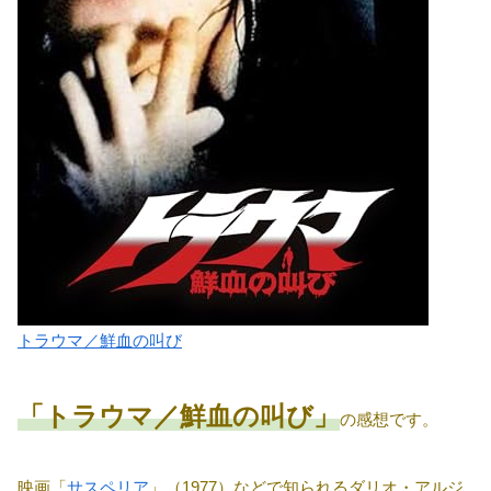
トラウマ／鮮血の叫び
「トラウマ／鮮血の叫び」
の感想です。
映画「
サスペリア
」（1977）などで知られるダリオ・アルジ