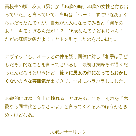
高校生の頃、友人（男）が「16歳の時、30歳の女性と付き合
っていた」と言っていて、当時は「へー！ すごいなあ」ぐ
らいだったんですが、自分が大人になってみると「何その
女！ キモすぎるんだが！？ 16歳なんて子どもじゃん！
ただの庇護対象だよ！」とドン引きしたのを思い出す。
デヴィッドも、オーラとの仲を疑う同僚に対し「相手は子ど
もだぞ」的なことを言ってはいるし、最初は実際その通りだ
ったんだろうと思うけど、
徐々に男女の仲になってもおかし
くないような雰囲気
が出てきて、非常にハラハラしました。
16歳的にはね、年上に憧れることはある。でも、それを「恋
愛なら同世代としなさいよ」と言ってくれる人のほうがとき
めくけどなあ。
スポンサーリンク