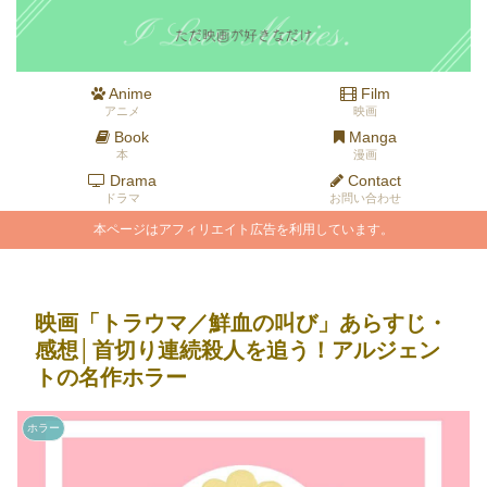
Anime
Film
アニメ
映画
Book
Manga
本
漫画
Drama
Contact
ドラマ
お問い合わせ
本ページはアフィリエイト広告を利用しています。
映画「トラウマ／鮮血の叫び」あらすじ・
感想│首切り連続殺人を追う！アルジェン
トの名作ホラー
ホラー