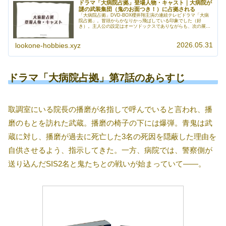
ドラマ「大病院占拠」登場人物・キャスト｜大病院が
謎の武装集団（鬼のお面つき！）に占拠される
「大病院占拠」DVD-BOX櫻井翔主演の連続テレビドラマ「大病
院占拠」。冒頭からかなりかっ飛ばしている印象でした（好
き）。主人公の設定はオーソドックスでありながらも、次の展開
が楽しみになる物語！ キャストもなかなか豪華ですね。（第10
話時点...
2026.05.31
lookone-hobbies.xyz
ドラマ「大病院占拠」第7話のあらすじ
取調室にいる院長の播磨が名指しで呼んでいると言われ、播
磨のもとを訪れた武蔵。播磨の椅子の下には爆弾。青鬼は武
蔵に対し、播磨が過去に死亡した3名の死因を隠蔽した理由を
自供させるよう、指示してきた。一方、病院では、警察側が
送り込んだSIS2名と鬼たちとの戦いが始まっていて――。