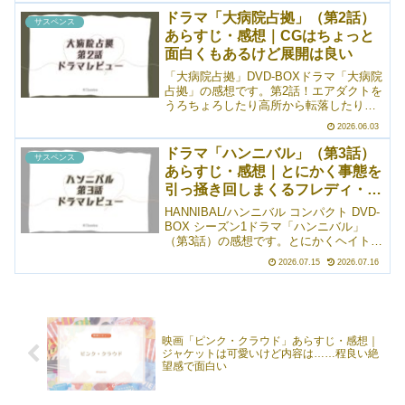
いと思っていたドラマをやっと。重い腰
ドラマ「大病院占拠」（第2話）
サスペンス
を上げました...
あらすじ・感想｜CGはちょっと
面白くもあるけど展開は良い
「大病院占拠」DVD-BOXドラマ「大病院
占拠」の感想です。第2話！エアダクトを
うろちょろしたり高所から転落したり、
引き続きいろいろなことがギュッと詰ま
2026.06.03
っていて、飽きない展開が連続していま
した。本記事は2026年05月08日に執筆し
ドラマ「ハンニバル」（第3話）
サスペンス
たもので...
あらすじ・感想｜とにかく事態を
引っ掻き回しまくるフレディ・ラ
ウンズ
HANNIBAL/ハンニバル コンパクト DVD-
BOX シーズン1ドラマ「ハンニバル」
（第3話）の感想です。とにかくヘイトを
集めまくっている女性記者のフレディ・
2026.07.15
2026.07.16
ラウンズ。毎回「これ以上ないだろ
う……」というほどに暴れるのに、それ
を超えてい...
映画「ピンク・クラウド」あらすじ・感想｜
ジャケットは可愛いけど内容は……程良い絶
望感で面白い