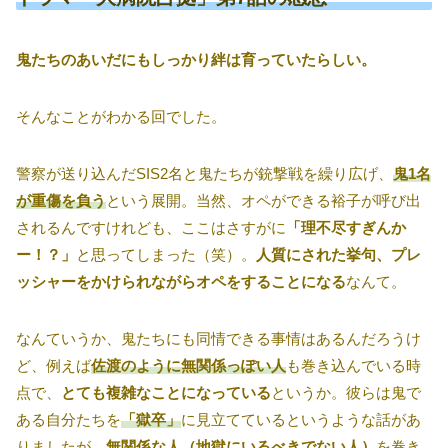
鬼たちのあいだにもしっかり絆は育っていたらしい。
そんなことがわかる回でした。
警察が送り込んだSIS2名と鬼たちが銃撃戦を繰り広げ、
鬼1名
が重傷を負う
という展開。当然、オペができる裕子が呼び出
されるんですけれども、ここはさすがに
「理不尽すぎんか
ー！？」
と思ってしまった（笑）。
人質にされた挙句、プレ
ッシャーをかけられながらオペをすることになる
なんて。
なんていうか、鬼たちにも同情できる事情はあるんだろうけ
ど、例えば
佐渡のように無関係っぽい人
も巻き込んでいる時
点で、
とても複雑なことになっている
というか。彼らは鬼で
ある自分たちを
「獄卒」
に見立てているというような話があ
りましたが、
無関係な人（地獄にいるべきでない人）
を巻き