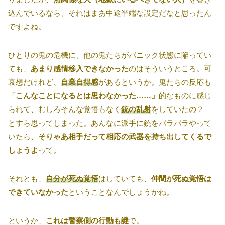
込んでいるなら、それはまあ中途半端な設定だなと思ったん
ですよね。
ひとりの鬼の危機に、他の鬼たちがパニック状態に陥ってい
ても、
あまり感情移入できなかった
のはそういうところ。可
哀想だけれど、
自業自得感
があるというか。鬼たちの反応も
「こんなことになるとは思わなかった……」
的なものに感じ
られて、むしろそんな覚悟もなく
銃の乱射
をしていたの？
とすら思ってしまった。あんなに派手に銃をパラパラやって
いたら、
そりゃあ相手だって相応の武器を持ち出してくるで
しょうよ
って。
それとも、
自分が死ぬ覚悟
はしていても、
仲間が死ぬ覚悟は
できていなかった
ということなんでしょうかね。
というか、
これは警察側の行動も謎
で。