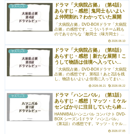
ドラマ「大病院占拠」（第4話）
サスペンス
あらすじ・感想│鬼同士もいよい
よ仲間割れ？わかっていた展開
「大病院占拠」DVD-BOXドラマ「大病院
占拠」の感想です。こういうチーム戦も
のでありがちな「敵同士（味方同士）の
仲間割れ」展開が来ました！厳密には、
2026.06.10
まだ仲間割れというほどではないけど。
なお、お約束と化していた爆破吹っ飛び
ドラマ「大病院占拠」（第8話）
サスペンス
のシーンはありませ...
あらすじ・感想｜新たな展開！こ
うして物語は佳境へ入ってい
く……
「大病院占拠」DVD-BOXドラマ「大病院
占拠」の感想です。第8話！あと2話を残
し、物語もいよいよ佳境に入ってまいり
ました。これまで、ツッコミどころ
2026.06.21
2026.06.22
が！ CGが！ などと言ってきました
が、このスピード感で進み続けるのって
ドラマ「ハンニバル」（第1話）
サスペンス
本当にすごい。今のと...
あらすじ・感想｜マッツ・ミケル
センばかりに注目していたら終わ
った
HANNIBAL/ハンニバル コンパクト DVD-
BOX シーズン1ドラマ「ハンニバル」
（第1話）の感想です。マッツ・ミケルセ
ンが！ レクター博士を！ 演じ
2026.07.05
る！……ということで、かねてより観た