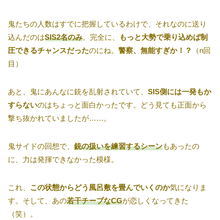
鬼たちの人数はすでに把握しているわけで、それなのに送り
込んだのは
SIS2名のみ
。完全に、
もっと大勢で乗り込めば制
圧できるチャンスだった
のにね。
警察、無能すぎか！？
（n回
目）
あと、鬼にあんなに銃を乱射されていて、
SIS側には一発もか
すらない
のはちょっと面白かったです。どう見ても正面から
撃ち抜かれていましたが……。
鬼サイドの回想で、
銃の扱いを練習するシーン
もあったの
に、力は発揮できなかった模様。
これ、
この状態からどう風呂敷を畳んでいくのか
気になりま
す。そして、あの
若干チープなCG
が恋しくなってきた
（笑）。