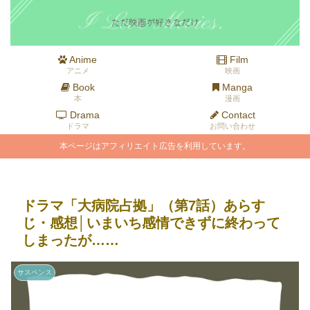
Anime
Film
アニメ
映画
Book
Manga
本
漫画
Drama
Contact
ドラマ
お問い合わせ
本ページはアフィリエイト広告を利用しています。
ドラマ「大病院占拠」（第7話）あらす
じ・感想│いまいち感情できずに終わって
しまったが……
サスペンス