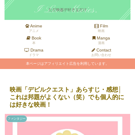
Anime
Film
アニメ
映画
Book
Manga
本
漫画
Drama
Contact
ドラマ
お問い合わせ
本ページはアフィリエイト広告を利用しています。
映画「デビルクエスト」あらすじ・感想│
これは邦題がよくない（笑）でも個人的に
は好きな映画！
ファンタジー