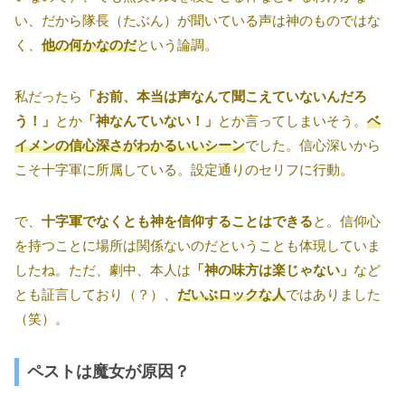
い、だから隊長（たぶん）が聞いている声は神のものではな
く、
他の何かなのだ
という論調。
私だったら
「お前、本当は声なんて聞こえていないんだろ
う！」
とか
「神なんていない！」
とか言ってしまいそう。
ベ
イメンの信心深さがわかるいいシーン
でした。信心深いから
こそ十字軍に所属している。設定通りのセリフに行動。
で、
十字軍でなくとも神を信仰することはできる
と。信仰心
を持つことに場所は関係ないのだということも体現していま
したね。ただ、劇中、本人は
「神の味方は楽じゃない」
など
とも証言しており（？）、
だいぶロックな人
ではありました
（笑）。
ペストは魔女が原因？