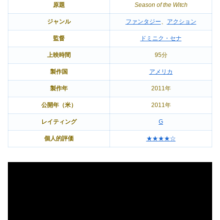
原題
Season of the Witch
ジャンル
ファンタジー
、
アクション
監督
ドミニク・セナ
上映時間
95分
製作国
アメリカ
製作年
2011年
公開年（米）
2011年
レイティング
G
個人的評価
★★★★☆