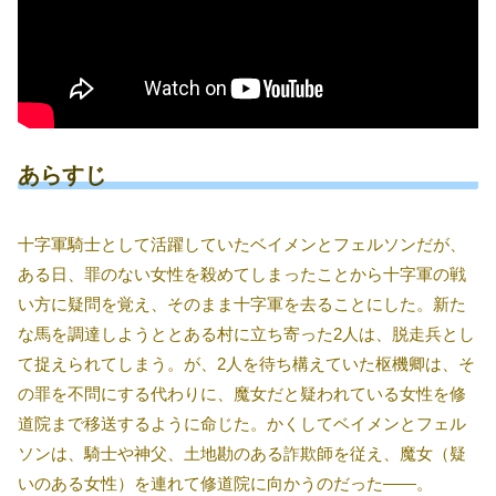
あらすじ
十字軍騎士として活躍していたベイメンとフェルソンだが、
ある日、罪のない女性を殺めてしまったことから十字軍の戦
い方に疑問を覚え、そのまま十字軍を去ることにした。新た
な馬を調達しようととある村に立ち寄った2人は、脱走兵とし
て捉えられてしまう。が、2人を待ち構えていた枢機卿は、そ
の罪を不問にする代わりに、魔女だと疑われている女性を修
道院まで移送するように命じた。かくしてベイメンとフェル
ソンは、騎士や神父、土地勘のある詐欺師を従え、魔女（疑
いのある女性）を連れて修道院に向かうのだった――。