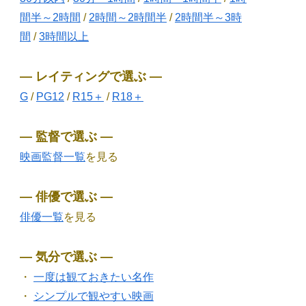
間半～2時間
/
2時間～2時間半
/
2時間半～3時
間
/
3時間以上
― レイティングで選ぶ ―
G
/
PG12
/
R15＋
/
R18＋
― 監督で選ぶ ―
映画監督一覧
を見る
― 俳優で選ぶ ―
俳優一覧
を見る
― 気分で選ぶ ―
・
一度は観ておきたい名作
・
シンプルで観やすい映画