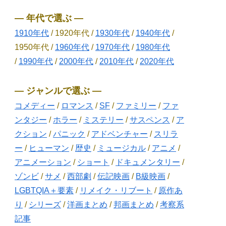
― 年代で選ぶ ―
1910年代
/ 1920年代 /
1930年代
/
1940年代
/
1950年代 /
1960年代
/
1970年代
/
1980年代
/
1990年代
/
2000年代
/
2010年代
/
2020年代
― ジャンルで選ぶ ―
コメディー
/
ロマンス
/
SF
/
ファミリー
/
ファ
ンタジー
/
ホラー
/
ミステリー
/
サスペンス
/
ア
クション
/
パニック
/
アドベンチャー
/
スリラ
ー
/
ヒューマン
/
歴史
/
ミュージカル
/
アニメ
/
アニメーション
/
ショート
/
ドキュメンタリー
/
ゾンビ
/
サメ
/
西部劇
/
伝記映画
/
B級映画
/
LGBTQIA＋要素
/
リメイク・リブート
/
原作あ
り
/
シリーズ
/
洋画まとめ
/
邦画まとめ
/
考察系
記事