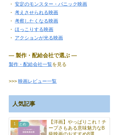
・
安定のモンスター・パニック映画
・
考えさせられる映画
・
考察したくなる映画
・
ほっこりする映画
・
アクションが光る映画
― 製作・配給会社で選ぶ ―
製作・配給会社一覧
を見る
>>>
映画レビュー一覧
人気記事
【洋画】やっぱりこれ！チ
まとめ
ープさもある意味魅力なB
級映画のおすすめ8選