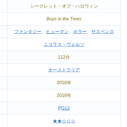
シークレット・オブ・ハロウィン
Boys in the Trees
ファンタジー
、
ヒューマン
、
ホラー
、
サスペンス
ニコラス・ヴェルソ
112分
オーストラリア
2016年
2016年
PG12
★★☆☆☆