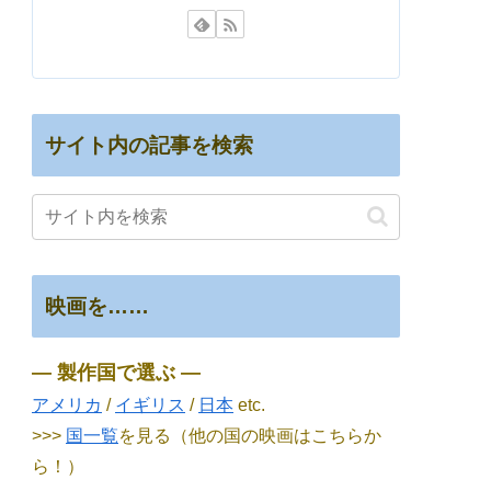
サイト内の記事を検索
映画を……
― 製作国で選ぶ ―
アメリカ
/
イギリス
/
日本
etc.
>>>
国一覧
を見る（他の国の映画はこちらか
ら！）