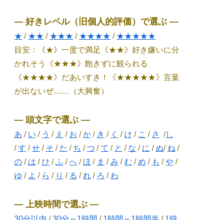
― 好きレベル（旧個人的評価）で選ぶ ―
★
/
★★
/
★★★
/
★★★★
/
★★★★★
目安：《★》一度で満足《★★》好き嫌いに分
かれそう《★★★》飽きずに観られる
《★★★★》だあいすき！《★★★★★》言葉
が出ないぜ……（大興奮）
― 頭文字で選ぶ ―
あ
/
い
/
う
/
え
/
お
/
か
/
き
/
く
/
け
/
こ
/
さ
/
し
/
す
/
せ
/
そ
/
た
/
ち
/
つ
/
て
/
と
/
な
/
に
/
ぬ
/
ね
/
の
/
は
/
ひ
/
ふ
/
へ
/
ほ
/
ま
/
み
/
む
/
め
/
も
/
や
/
ゆ
/
よ
/
ら
/
り
/
る
/
れ
/
ろ
/
わ
― 上映時間で選ぶ ―
30分以内
/
30分～1時間
/
1時間～1時間半
/
1時