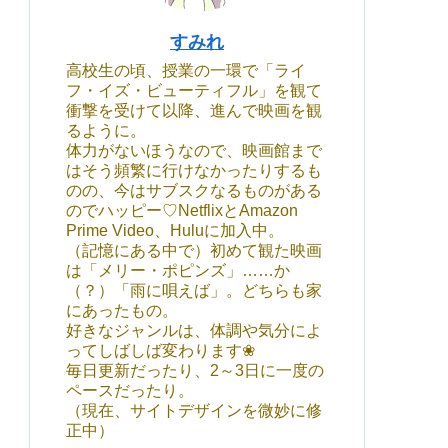
すみれ
高校生の頃、授業の一環で「ライ
フ・イズ・ビューティフル」を観て
衝撃を受けて以降、進んで映画を観
るように。
体力がないほうなので、映画館まで
はそう頻繁に行けなかったりするも
のの、今はサブスクなるものがある
のでハッピー♡NetflixとAmazon
Prime Video、Huluに加入中。
（記憶にある中で）初めて観た映画
は「メリー・ポピンズ」……か
（？）「雨に唄えば」。どちらも家
にあったもの。
好きなジャンルは、体調や気分によ
ってしばしば変わります❀
毎日更新だったり、2～3日に一度の
ペースだったり。
（現在、サイトデザインを微妙に修
正中）