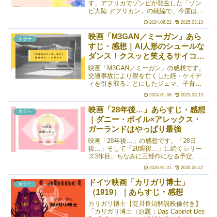
す。アフリカでゾンビが発生した「ゾン
ビ大陸 アフリカン」の続編で、今度はイ
ンドでゾンビが大量発生しちゃったみた
2024.06.22
2025.03.13
い！ わー、どうしよう！？ というお
話。ポイントは、ロードムービー要素が
映画「M3GAN／ミーガン」あら
ホラー
強いところ（好き嫌いに分かれそう）
すじ・感想｜AI人形のシュールな
と、主人公の男性がめちゃくちゃ普通の
ダンス！クスッと笑えるサイコホ
人であるというところ。私は結構好きで
した。
ラー
映画「M3GAN／ミーガン」の感想です。
交通事故により親を亡くした姪・ケイデ
ィを引き取ることにしたジェマ。子育て
経験のないジェマは、ケイディとうまく
2024.01.08
2025.03.13
接することができず、仕事で開発してい
たAIロボット（人形）のミーガンを与え
映画「28年後…」あらすじ・感想
ホラー
ることにした……というところから始ま
｜ダニー・ボイル×アレックス・
る物語です。ほとんど他人のような序盤
ガーランドはやっぱり最強
のジェマとケイディの距離感がリアルで
した。
映画「28年後…」の感想です。「28日
後…」そして「28週後…」に続くシリー
ズ3作目。ちなみに三部作になる予定。
「28日後…」に引き続き、ダニー・ボイ
2026.01.01
2026.06.22
ル×アレックス・ガーランドのタッグ再
び！で大興奮でした。まさにまさにな展
ドイツ映画「カリガリ博士」
ホラー
開と演出が続き、めちゃくちゃ面白かっ
（1919）｜あらすじ・感想
たです。ストーリーとしては、孤島で暮
らしていた12歳の少年が、あることをき
カリガリ博士【淀川長治解説映像付き】
っかけに、病気の母を連れて感染者がい
「カリガリ博士（原題：Das Cabinet Des