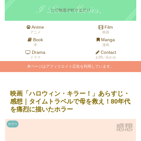
Anime
Film
アニメ
映画
Book
Manga
本
漫画
Drama
Contact
ドラマ
お問い合わせ
本ページはアフィリエイト広告を利用しています。
映画「ハロウィン・キラー！」あらすじ・
感想｜タイムトラベルで母を救え！80年代
を痛烈に描いたホラー
ホラー