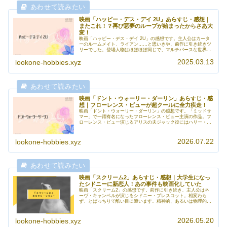
映画「ハッピー・デス・デイ 2U」あらすじ・感想｜
またこれ！？再び悪夢のループが始まったからさあ大
変！
映画「ハッピー・デス・デイ 2U」の感想です。主人公はカータ
ーのルームメイト、ライアン……と思いきや、前作に引き続きツ
リーでした。登場人物はほぼほぼ同じで、マルチバースな世界
観。前作に比べるとコメディー要素が強く、さらにSF要素が入っ
2025.03.13
ているので、前作の雰囲気を期待している人は、ちょっぴり肩透
lookone-hobbies.xyz
かしを食ったような気分になるかもしれません。でも、ジェシ
カ・ローテは相変わらず美人さんだし、流石の演技でした。
映画「ドント・ウォーリー・ダーリン」あらすじ・感
想｜フローレンス・ピューが超クールに全力疾走！
映画「ドント・ウォーリー・ダーリン」の感想です。「ミッドサ
マー」で一躍有名になったフローレンス・ピュー主演の作品。フ
ローレンス・ピュー演じるアリスの夫ジャック役にはハリー・ス
タイルズ。二人のコンビネーションは抜群でした。それに、不穏
な雰囲気の中に放り込むと、やっぱりフローレンス・ピューの存
在感は圧倒的なんだなと。若く美しく献身的で、でもどこか自立
2026.07.22
lookone-hobbies.xyz
心のある女性にはうってつけの役者さんでした。
映画「スクリーム2」あらすじ・感想｜大学生になっ
たシドニーに新恋人！あの事件も映画化していた
映画「スクリーム2」の感想です。前作に引き続き、主人公はネ
ーヴ・キャンベルが演じるシドニー・プレスコット。相変わら
ず、とばっちりで酷い目に遭います。精神的、あるいは物理的な
強さを身に付けていくシドニーが見どころ。前作同様のメタ構成
が素晴らしい。ホラー映画ファンだからこそ楽しめる内容になっ
ています。
2026.05.20
lookone-hobbies.xyz