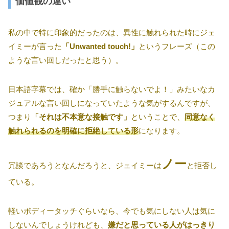
価値観の違い
私の中で特に印象的だったのは、異性に触れられた時にジェ
イミーが言った
「Unwanted touch!」
というフレーズ（この
ような言い回しだったと思う）。
日本語字幕では、確か「勝手に触らないでよ！」みたいなカ
ジュアルな言い回しになっていたような気がするんですが、
つまり
「それは不本意な接触です」
ということで、
同意なく
触れられるのを明確に拒絶している形
になります。
ノー
冗談であろうとなんだろうと、ジェイミーは
と拒否し
ている。
軽いボディータッチぐらいなら、今でも気にしない人は気に
しないんでしょうけれども、
嫌だと思っている人がはっきり