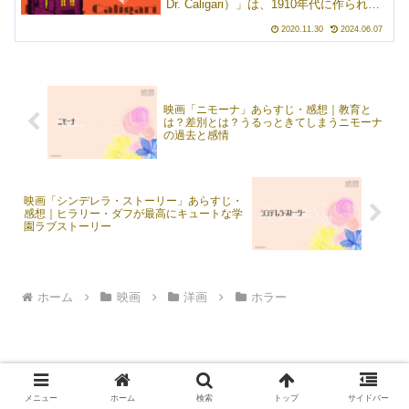
る本土を訪れるというものでした。最
Dr. Caligari）」は、1910年代に作られた
高。
映画の中でも特にチェックしておかなけ
2020.11.30
2024.06.07
ればならない作品のひとつです。白黒の
サイレント映画であるこ...
映画「ニモーナ」あらすじ・感想｜教育と
は？差別とは？うるっときてしまうニモーナ
の過去と感情
映画「シンデレラ・ストーリー」あらすじ・
感想｜ヒラリー・ダフが最高にキュートな学
園ラブストーリー
ホーム
映画
洋画
ホラー
メニュー
ホーム
検索
トップ
サイドバー