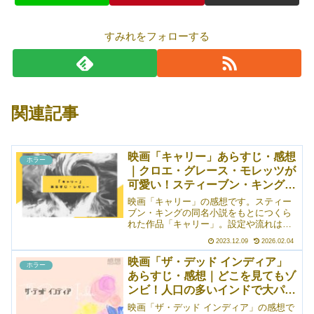
すみれをフォローする
関連記事
映画「キャリー」あらすじ・感想
ホラー
｜クロエ・グレース・モレッツが
可愛い！スティーブン・キングの
小説を再映画化
映画「キャリー」の感想です。スティー
ブン・キングの同名小説をもとにつくら
れた作品「キャリー」。設定や流れは
デ・パルマ版とほとんど一緒なので、あ
2023.12.09
2026.02.04
っちはどうだった、こっちはどうだとど
うしても比べてしまいたくなりますが、
映画「ザ・デッド インディア」
ホラー
これは厳禁。雰囲気がまったく違いま
あらすじ・感想｜どこを見てもゾ
す。デ・パルマ版と比べずに、これ単体
ンビ！人口の多いインドで大パニ
で観るととても面白いですよ！
ック
映画「ザ・デッド インディア」の感想で