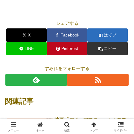
シェアする
X
Facebook
はてブ
LINE
Pinterest
コピー
すみれをフォローする
関連記事
映画「デイ・アフター・トゥモロ
アクション
ー」あらすじ・感想｜ちょっと現
メニュー
ホーム
検索
トップ
サイドバー
実味を帯びてきたディザスター・