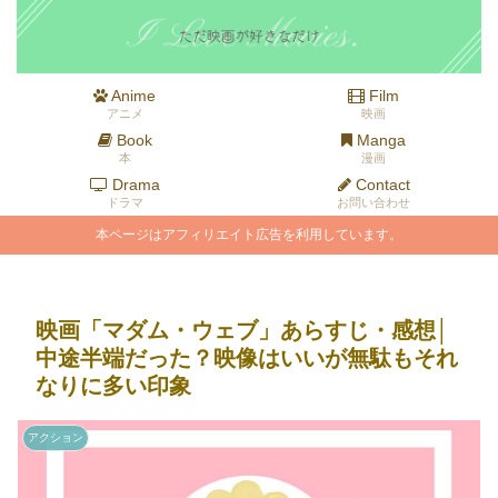
Anime
Film
アニメ
映画
Book
Manga
本
漫画
Drama
Contact
ドラマ
お問い合わせ
本ページはアフィリエイト広告を利用しています。
映画「マダム・ウェブ」あらすじ・感想│
中途半端だった？映像はいいが無駄もそれ
なりに多い印象
アクション