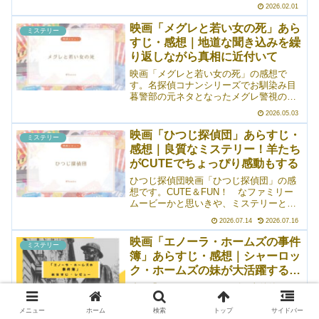
映画。「オリエント急行殺人事件」に次
2026.02.01
ぐシリーズ2作目です。相変わらず、ケネ
ス・ブラナー（口髭ver.）はポアロのイメ
映画「メグレと若い女の死」あら
ミステリー
ージにぴったり（笑）。今回は、ナイル
すじ・感想｜地道な聞き込みを繰
川の豪華客船の上で起きた殺人事件を捜
り返しながら真相に近付いて
査し、解決に導きます。前作に比べる
と、ポアロの私情が乗っかっているぶん
映画「メグレと若い女の死」の感想で
シリアス味があったかな。物足りなさは
す。名探偵コナンシリーズでお馴染み目
すごかったけど。
暮警部の元ネタとなったメグレ警視のミ
ステリー。ある若い女の刺殺体が発見さ
2026.05.03
れ、メグレ警視が事件解決のため捜査に
乗り出すというお話。意外性はほとんど
映画「ひつじ探偵団」あらすじ・
ミステリー
なく、ただひたすら地道な聞き込みによ
感想｜良質なミステリー！羊たち
る捜査が展開されるだけなので、ミステ
がCUTEでちょっぴり感動もする
リーとしては評価は分かれるところだと
思う。というより、おそらく小説だとと
ひつじ探偵団映画「ひつじ探偵団」の感
ても面白いんじゃないかなという気がし
想です。CUTE＆FUN！ なファミリー
ます。
ムービーかと思いきや、ミステリーとし
ても良質でした。犯人はしっかり意外性
2026.07.14
2026.07.16
のある人物だった（個人的には）。冬生
まれのちっちゃなラムちゃんが可愛い。
映画「エノーラ・ホームズの事件
ミステリー
すみれ映画「ひつじ探...
簿」あらすじ・感想｜シャーロッ
ク・ホームズの妹が大活躍する物
語
映画「エノーラ・ホームズの事件簿」の
感想です。かの有名なシャーロック・ホ
ームズの妹（架空）が主人公になった物
メニュー
ホーム
検索
トップ
サイドバー