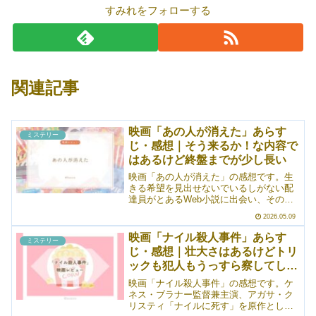
すみれをフォローする
関連記事
映画「あの人が消えた」あらす
ミステリー
じ・感想｜そう来るか！な内容で
はあるけど終盤までが少し長い
映画「あの人が消えた」の感想です。生
きる希望を見出せないでいるしがない配
達員がとあるWeb小説に出会い、その作
者（疑い）を見つけたことで、「次々と
2026.05.09
人が消えていくマンション」の謎に巻き
込まれていくお話……なんですが、スト
映画「ナイル殺人事件」あらす
ミステリー
ーリー的にはワンパターンというか、シ
じ・感想｜壮大さはあるけどトリ
ンプルな印象。終盤あたりまで待てれば
ックも犯人もうっすら察してしま
面白いかも？な映画でした。とはいえ、
終盤の展開もあまり新しい感じはしませ
う
映画「ナイル殺人事件」の感想です。ケ
んでしたね。キャスティングは豪華で良
ネス・ブラナー監督兼主演、アガサ・ク
い！
リスティ「ナイルに死す」を原作とした