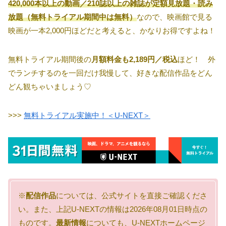
420,000本以上の動画／210誌以上の雑誌が定額見放題・読み
放題（無料トライアル期間中は無料）
なので、映画館で見る
映画が一本2,000円ほどだと考えると、かなりお得ですよね！
無料トライアル期間後の
月額料金も2,189円／税込
ほど！ 外
でランチするのを一回だけ我慢して、好きな配信作品をどん
どん観ちゃいましょう♡
>>>
無料トライアル実施中！＜U-NEXT＞
※
配信作品
については、公式サイトを直接ご確認くださ
い。また、上記U-NEXTの情報は2026年08月01日時点の
ものです。
最新情報
についても、U-NEXTホームページ