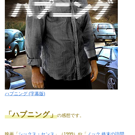
ハプニング (字幕版)
「ハプニング」
の感想です。
映画「
シックス・センス
」（1999）や「
ノック 終末の訪問