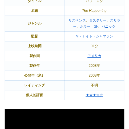
タイトル
ハプニング
原題
The Happening
サスペンス
、
ミステリー
、
スリラ
ジャンル
ー
、
ホラー
、
SF
、
パニック
監督
M・ナイト・シャマラン
上映時間
91分
製作国
アメリカ
製作年
2008年
公開年（米）
2008年
レイティング
不明
個人的評価
★★★☆☆