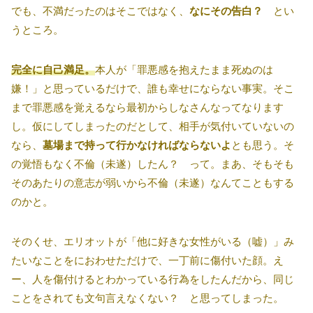
でも、不満だったのはそこではなく、
なにその告白？
とい
うところ。
完全に自己満足。
本人が「罪悪感を抱えたまま死ぬのは
嫌！」と思っているだけで、誰も幸せにならない事実。そこ
まで罪悪感を覚えるなら最初からしなさんなってなります
し。仮にしてしまったのだとして、相手が気付いていないの
なら、
墓場まで持って行かなければならないよ
とも思う。そ
の覚悟もなく不倫（未遂）したん？ って。まあ、そもそも
そのあたりの意志が弱いから不倫（未遂）なんてこともする
のかと。
そのくせ、エリオットが「他に好きな女性がいる（嘘）」み
たいなことをにおわせただけで、一丁前に傷付いた顔。え
ー、人を傷付けるとわかっている行為をしたんだから、同じ
ことをされても文句言えなくない？ と思ってしまった。