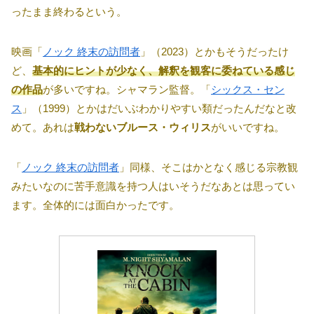
ったまま終わるという。
映画「
ノック 終末の訪問者
」（2023）とかもそうだったけ
ど、
基本的にヒントが少なく、解釈を観客に委ねている感じ
の作品
が多いですね。シャマラン監督。「
シックス・セン
ス
」（1999）とかはだいぶわかりやすい類だったんだなと改
めて。あれは
戦わないブルース・ウィリス
がいいですね。
「
ノック 終末の訪問者
」同様、そこはかとなく感じる宗教観
みたいなのに苦手意識を持つ人はいそうだなあとは思ってい
ます。全体的には面白かったです。