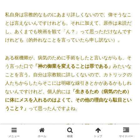
私自身は宗教的なものにあまり詳しくないので、偉そうなこ
とは言えないんですけれども。それに加えて、原作は未読だ
し、あくまでも映画を観て「ん？」って思っただけなんです
けれども（的外れなことを言っていたら申し訳ない）。
ある枢機卿が、病気のために手術をしたと言いながらも、そ
う言った口で
「神の御業を変えることは罪である」
みたいな
ことを言う。自分は宗教観に詳しくないので、カトリックの
人たちからしたらそこには明確な線引きとかがあるかもしれ
ないんですけれど、個人的には
「生きるため（病気のため）
に体にメスを入れるのはよくて、その他の理由なら駄目とい
うこと？」
って思ったんですよね。
でも、病気のためというのは
完全に人間サイドの理由
だよな
って。神の御業と言うなら、病気になったことですらそうな
メニュー
ホーム
検索
トップ
サイドバー