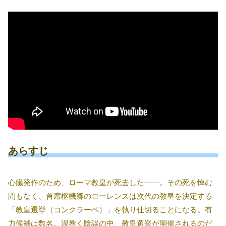
あらすじ
心臓発作のため、ローマ教皇が死去した――。その死を悼む
間もなく、首席枢機卿のローレンスは次代の教皇を決定する
「教皇選挙（コンクラーベ）」を執り仕切ることになる。有
力候補は数名。渦巻く陰謀の中、教皇選挙が開催されるのだ