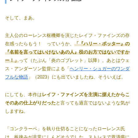
そして、まあ。
主人公のローレンス枢機卿を演じたレイフ・ファインズの存
在感ったらもう！ っていうか、
「『ハリー・ポッター』の
『名前を言ってはいけないあの人』役のお方ではないですか
ー！」
って（たぶん「炎のゴブレット」以降）。あとはウェ
ス・アンダーソン監督による「
ヘンリー・シュガーのワンダ
フルな物語
」（2023）にも出ていましたね、そういえば。
にしても、本作は
レイフ・ファインズを主演に据えたからこ
そのあの仕上がりだった
と言っても過言ではないような気が
しますね。
「コンクラーベ」を執り仕切ることになったローレンス氏
は、板挟みが非常にしんどそうでした。ストレスで胃潰瘍に