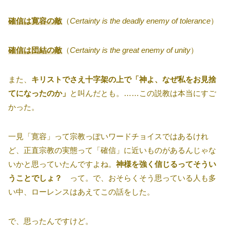
確信は寛容の敵
（
Certainty is the deadly enemy of tolerance
）
確信は団結の敵
（
Certainty is the great enemy of unity
）
また、
キリストでさえ十字架の上で「神よ、なぜ私をお見捨
てになったのか」
と叫んだとも。……この説教は本当にすご
かった。
一見「寛容」って宗教っぽいワードチョイスではあるけれ
ど、正直宗教の実態って「確信」に近いものがあるんじゃな
いかと思っていたんですよね。
神様を強く信じるってそうい
うことでしょ？
って。で、おそらくそう思っている人も多
い中、ローレンスはあえてこの話をした。
で、思ったんですけど。