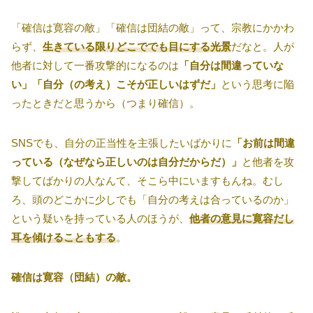
「確信は寛容の敵」「確信は団結の敵」って、宗教にかかわ
らず、
生きている限りどこででも目にする光景
だなと。人が
他者に対して一番攻撃的になるのは
「自分は間違っていな
い」「自分（の考え）こそが正しいはずだ」
という思考に陥
ったときだと思うから（つまり確信）。
SNSでも、自分の正当性を主張したいばかりに
「お前は間違
っている（なぜなら正しいのは自分だからだ）」
と他者を攻
撃してばかりの人なんて、そこら中にいますもんね。むし
ろ、頭のどこかに少しでも「自分の考えは合っているのか」
という疑いを持っている人のほうが、
他者の意見に寛容だし
耳を傾けることもする
。
確信は寛容（団結）の敵。