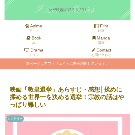
Anime
Film
アニメ
映画
Book
Manga
本
漫画
Drama
Contact
ドラマ
お問い合わせ
本ページはアフィリエイト広告を利用しています。
映画「教皇選挙」あらすじ・感想│揉めに
揉める世界一を決める選挙！宗教の話はや
っぱり難しい
ミステリー