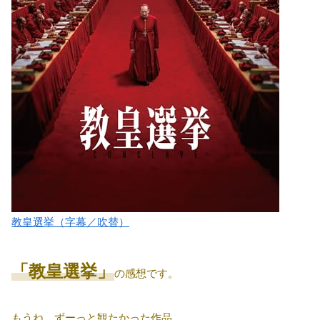
教皇選挙（字幕／吹替）
「教皇選挙」
の感想です。
もうね、ずーっと観たかった作品。