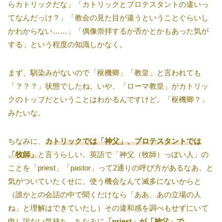
らカトリックだな」「カトリックとプロテスタントの違いっ
てなんだっけ？」「教会の見た目が違うということぐらいし
かわからない……」「偶像崇拝するか否かとかもあった気が
する」という程度の知識しかなく。
まず、馴染みがないので「枢機卿」「教皇」と言われても
「？？？」状態でしたね。いや、「ローマ教皇」がカトリッ
クのトップだということはわかるんですけど。「枢機卿？」
みたいな。
ちなみに、
カトリックでは「神父」、プロテスタントでは
「牧師」
と言うらしい。英語で「神父（牧師）っぽい人」の
ことを「priest」「pastor」って2通りの呼び方があるなあ、と
気がついていたくせに、使う機会なんて滅多にないからと
（誰かとの会話の中で聞くだけなら「ああ、あの立場の人
ね」と理解はできていたし）その違和感を調べもせずにいて
申し訳ない気持ち。ちなみに
「priest」が「神父」で