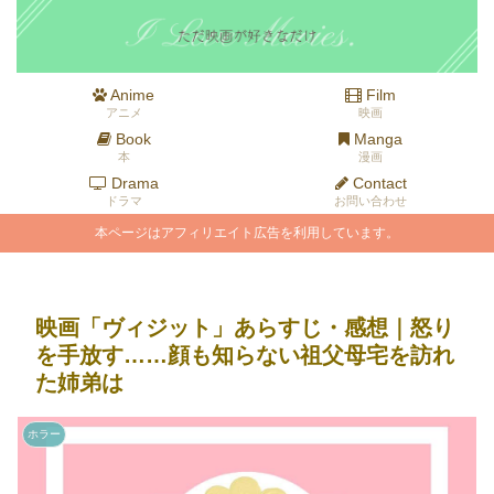
Anime
Film
アニメ
映画
Book
Manga
本
漫画
Drama
Contact
ドラマ
お問い合わせ
本ページはアフィリエイト広告を利用しています。
映画「ヴィジット」あらすじ・感想｜怒り
を手放す……顔も知らない祖父母宅を訪れ
た姉弟は
ホラー