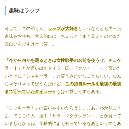
趣味はラップ
そして、この弟くん、
ラップが大好き
というなんとも尖った
趣味をお持ち。素人的には、ちょっとうまく見えるのがまた
面白いんですけど（笑）。
「今から何かを罵るときは女性歌手の名前を使うぜ、チェケ
ラー！」
とか言い出すタイラー氏。「クソッ！」って言いた
いときに「シャキーラ！」と言うみたいなことらしい。なん
じゃそりゃって思うんだけど、
この独自ルールを最後の最後
まで守っていたタイラー
がもはや愛しくすらある。
「シャキーラ！」は言いやすいだろうし、まあ、わかります
よ。でもこの人、途中「サラ・マクラクラン！」とか言って
いましたからね。年齢的によく知っているなあというのもあ