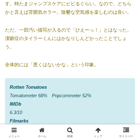
す。時たまジャンプスケアにビビるぐらい。なので、どちら
かと言えば雰囲気ホラー。陰鬱な空気感を楽しむのは良い。
ただ、一部汚い描写が入るので「ひえーっ！」とはなった。
潔癖症のタイラーくんにはかなりしんどかったことでしょ
う。
全体的には「悪くはないかな」という印象。
Rotten Tomatoes
Tomatometer 68% Popcornmeter 52%
IMDb
6.3/10
Filmarks
3.5/5.0
メニュー
ホーム
検索
トップ
サイドバー