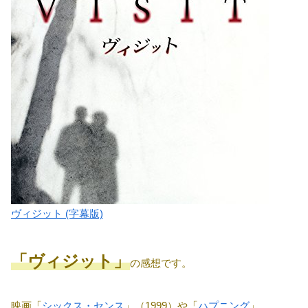
ヴィジット (字幕版)
「ヴィジット」
の感想です。
映画「
シックス・センス
」（1999）や「
ハプニング
」