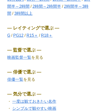
間半～2時間
/
2時間～2時間半
/
2時間半～3時
間
/
3時間以上
― レイティングで選ぶ ―
G
/
PG12
/
R15＋
/
R18＋
― 監督で選ぶ ―
映画監督一覧
を見る
― 俳優で選ぶ ―
俳優一覧
を見る
― 気分で選ぶ ―
・
一度は観ておきたい名作
・
シンプルで観やすい映画