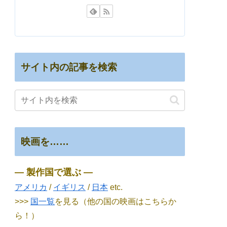
サイト内の記事を検索
映画を……
― 製作国で選ぶ ―
アメリカ
/
イギリス
/
日本
etc.
>>>
国一覧
を見る（他の国の映画はこちらか
ら！）