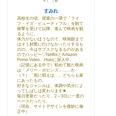
すみれ
高校生の頃、授業の一環で「ライ
フ・イズ・ビューティフル」を観て
衝撃を受けて以降、進んで映画を観
るように。
体力がないほうなので、映画館まで
はそう頻繁に行けなかったりするも
のの、今はサブスクなるものがある
のでハッピー♡NetflixとAmazon
Prime Video、Huluに加入中。
（記憶にある中で）初めて観た映画
は「メリー・ポピンズ」……か
（？）「雨に唄えば」。どちらも家
にあったもの。
好きなジャンルは、体調や気分によ
ってしばしば変わります❀
毎日更新だったり、2～3日に一度の
ペースだったり。
（現在、サイトデザインを微妙に修
正中）