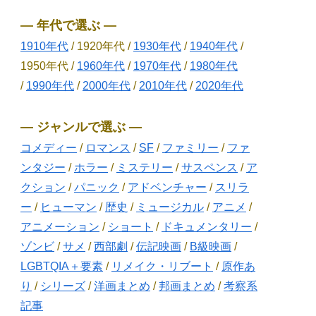
― 年代で選ぶ ―
1910年代
/ 1920年代 /
1930年代
/
1940年代
/
1950年代 /
1960年代
/
1970年代
/
1980年代
/
1990年代
/
2000年代
/
2010年代
/
2020年代
― ジャンルで選ぶ ―
コメディー
/
ロマンス
/
SF
/
ファミリー
/
ファ
ンタジー
/
ホラー
/
ミステリー
/
サスペンス
/
ア
クション
/
パニック
/
アドベンチャー
/
スリラ
ー
/
ヒューマン
/
歴史
/
ミュージカル
/
アニメ
/
アニメーション
/
ショート
/
ドキュメンタリー
/
ゾンビ
/
サメ
/
西部劇
/
伝記映画
/
B級映画
/
LGBTQIA＋要素
/
リメイク・リブート
/
原作あ
り
/
シリーズ
/
洋画まとめ
/
邦画まとめ
/
考察系
記事