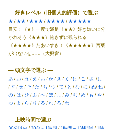
― 好きレベル（旧個人的評価）で選ぶ ―
★
/
★★
/
★★★
/
★★★★
/
★★★★★
目安：《★》一度で満足《★★》好き嫌いに分
かれそう《★★★》飽きずに観られる
《★★★★》だあいすき！《★★★★★》言葉
が出ないぜ……（大興奮）
― 頭文字で選ぶ ―
あ
/
い
/
う
/
え
/
お
/
か
/
き
/
く
/
け
/
こ
/
さ
/
し
/
す
/
せ
/
そ
/
た
/
ち
/
つ
/
て
/
と
/
な
/
に
/
ぬ
/
ね
/
の
/
は
/
ひ
/
ふ
/
へ
/
ほ
/
ま
/
み
/
む
/
め
/
も
/
や
/
ゆ
/
よ
/
ら
/
り
/
る
/
れ
/
ろ
/
わ
― 上映時間で選ぶ ―
30分以内
/
30分～1時間
/
1時間～1時間半
/
1時