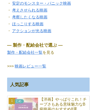
・
安定のモンスター・パニック映画
・
考えさせられる映画
・
考察したくなる映画
・
ほっこりする映画
・
アクションが光る映画
― 製作・配給会社で選ぶ ―
製作・配給会社一覧
を見る
>>>
映画レビュー一覧
人気記事
【洋画】やっぱりこれ！チ
まとめ
ープさもある意味魅力なB
級映画のおすすめ8選