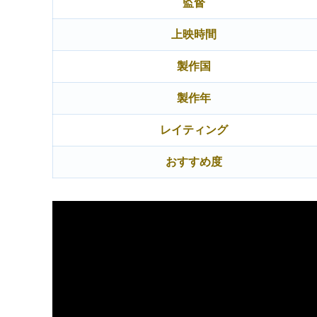
監督
上映時間
製作国
製作年
レイティング
おすすめ度