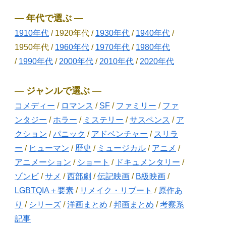
― 年代で選ぶ ―
1910年代
/ 1920年代 /
1930年代
/
1940年代
/
1950年代 /
1960年代
/
1970年代
/
1980年代
/
1990年代
/
2000年代
/
2010年代
/
2020年代
― ジャンルで選ぶ ―
コメディー
/
ロマンス
/
SF
/
ファミリー
/
ファ
ンタジー
/
ホラー
/
ミステリー
/
サスペンス
/
ア
クション
/
パニック
/
アドベンチャー
/
スリラ
ー
/
ヒューマン
/
歴史
/
ミュージカル
/
アニメ
/
アニメーション
/
ショート
/
ドキュメンタリー
/
ゾンビ
/
サメ
/
西部劇
/
伝記映画
/
B級映画
/
LGBTQIA＋要素
/
リメイク・リブート
/
原作あ
り
/
シリーズ
/
洋画まとめ
/
邦画まとめ
/
考察系
記事