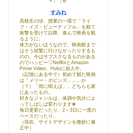
すみれ
高校生の頃、授業の一環で「ライ
フ・イズ・ビューティフル」を観て
衝撃を受けて以降、進んで映画を観
るように。
体力がないほうなので、映画館まで
はそう頻繁に行けなかったりするも
のの、今はサブスクなるものがある
のでハッピー♡NetflixとAmazon
Prime Video、Huluに加入中。
（記憶にある中で）初めて観た映画
は「メリー・ポピンズ」……か
（？）「雨に唄えば」。どちらも家
にあったもの。
好きなジャンルは、体調や気分によ
ってしばしば変わります❀
毎日更新だったり、2～3日に一度の
ペースだったり。
（現在、サイトデザインを微妙に修
正中）