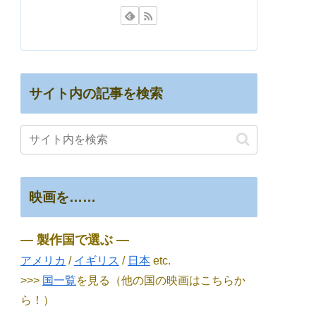
サイト内の記事を検索
映画を……
― 製作国で選ぶ ―
アメリカ
/
イギリス
/
日本
etc.
>>>
国一覧
を見る（他の国の映画はこちらか
ら！）