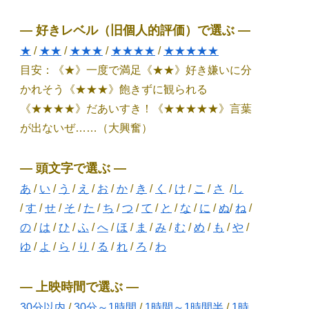
― 好きレベル（旧個人的評価）で選ぶ ―
★
/
★★
/
★★★
/
★★★★
/
★★★★★
目安：《★》一度で満足《★★》好き嫌いに分
かれそう《★★★》飽きずに観られる
《★★★★》だあいすき！《★★★★★》言葉
が出ないぜ……（大興奮）
― 頭文字で選ぶ ―
あ
/
い
/
う
/
え
/
お
/
か
/
き
/
く
/
け
/
こ
/
さ
/
し
/
す
/
せ
/
そ
/
た
/
ち
/
つ
/
て
/
と
/
な
/
に
/
ぬ
/
ね
/
の
/
は
/
ひ
/
ふ
/
へ
/
ほ
/
ま
/
み
/
む
/
め
/
も
/
や
/
ゆ
/
よ
/
ら
/
り
/
る
/
れ
/
ろ
/
わ
― 上映時間で選ぶ ―
30分以内
/
30分～1時間
/
1時間～1時間半
/
1時