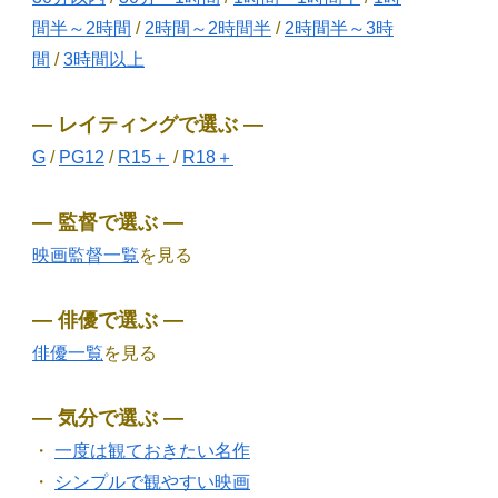
間半～2時間
/
2時間～2時間半
/
2時間半～3時
間
/
3時間以上
― レイティングで選ぶ ―
G
/
PG12
/
R15＋
/
R18＋
― 監督で選ぶ ―
映画監督一覧
を見る
― 俳優で選ぶ ―
俳優一覧
を見る
― 気分で選ぶ ―
・
一度は観ておきたい名作
・
シンプルで観やすい映画