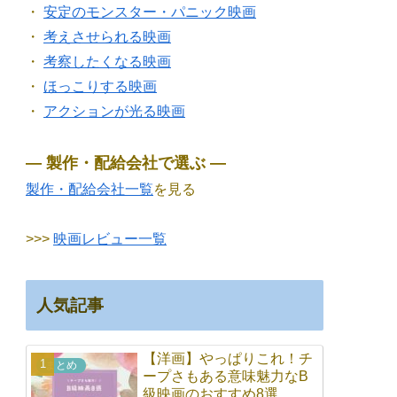
・
安定のモンスター・パニック映画
・
考えさせられる映画
・
考察したくなる映画
・
ほっこりする映画
・
アクションが光る映画
― 製作・配給会社で選ぶ ―
製作・配給会社一覧
を見る
>>>
映画レビュー一覧
人気記事
【洋画】やっぱりこれ！チ
まとめ
ープさもある意味魅力なB
級映画のおすすめ8選