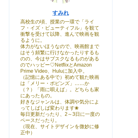
すみれ
高校生の頃、授業の一環で「ライ
フ・イズ・ビューティフル」を観て
衝撃を受けて以降、進んで映画を観
るように。
体力がないほうなので、映画館まで
はそう頻繁に行けなかったりするも
のの、今はサブスクなるものがある
のでハッピー♡NetflixとAmazon
Prime Video、Huluに加入中。
（記憶にある中で）初めて観た映画
は「メリー・ポピンズ」……か
（？）「雨に唄えば」。どちらも家
にあったもの。
好きなジャンルは、体調や気分によ
ってしばしば変わります❀
毎日更新だったり、2～3日に一度の
ペースだったり。
（現在、サイトデザインを微妙に修
正中）