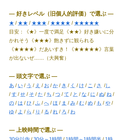
― 好きレベル（旧個人的評価）で選ぶ ―
★
/
★★
/
★★★
/
★★★★
/
★★★★★
目安：《★》一度で満足《★★》好き嫌いに分
かれそう《★★★》飽きずに観られる
《★★★★》だあいすき！《★★★★★》言葉
が出ないぜ……（大興奮）
― 頭文字で選ぶ ―
あ
/
い
/
う
/
え
/
お
/
か
/
き
/
く
/
け
/
こ
/
さ
/
し
/
す
/
せ
/
そ
/
た
/
ち
/
つ
/
て
/
と
/
な
/
に
/
ぬ
/
ね
/
の
/
は
/
ひ
/
ふ
/
へ
/
ほ
/
ま
/
み
/
む
/
め
/
も
/
や
/
ゆ
/
よ
/
ら
/
り
/
る
/
れ
/
ろ
/
わ
― 上映時間で選ぶ ―
30分以内
/
30分～1時間
/
1時間～1時間半
/
1時