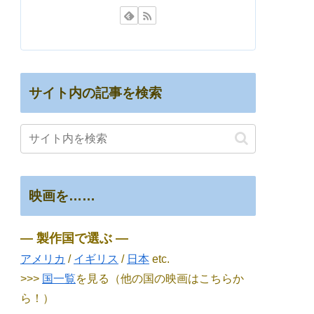
サイト内の記事を検索
映画を……
― 製作国で選ぶ ―
アメリカ
/
イギリス
/
日本
etc.
>>>
国一覧
を見る（他の国の映画はこちらか
ら！）