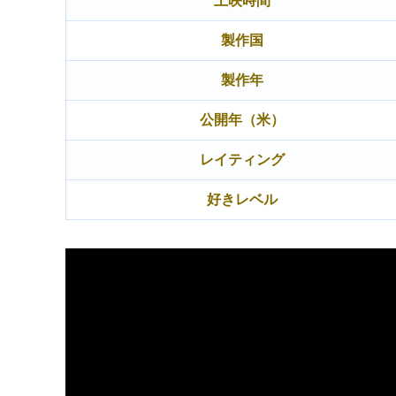
上映時間
製作国
製作年
公開年（米）
レイティング
好きレベル