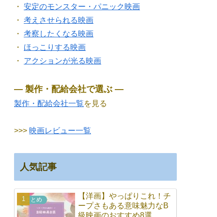
・
安定のモンスター・パニック映画
・
考えさせられる映画
・
考察したくなる映画
・
ほっこりする映画
・
アクションが光る映画
― 製作・配給会社で選ぶ ―
製作・配給会社一覧
を見る
>>>
映画レビュー一覧
人気記事
【洋画】やっぱりこれ！チ
まとめ
ープさもある意味魅力なB
級映画のおすすめ8選