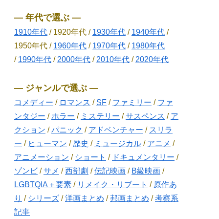
― 年代で選ぶ ―
1910年代
/ 1920年代 /
1930年代
/
1940年代
/
1950年代 /
1960年代
/
1970年代
/
1980年代
/
1990年代
/
2000年代
/
2010年代
/
2020年代
― ジャンルで選ぶ ―
コメディー
/
ロマンス
/
SF
/
ファミリー
/
ファ
ンタジー
/
ホラー
/
ミステリー
/
サスペンス
/
ア
クション
/
パニック
/
アドベンチャー
/
スリラ
ー
/
ヒューマン
/
歴史
/
ミュージカル
/
アニメ
/
アニメーション
/
ショート
/
ドキュメンタリー
/
ゾンビ
/
サメ
/
西部劇
/
伝記映画
/
B級映画
/
LGBTQIA＋要素
/
リメイク・リブート
/
原作あ
り
/
シリーズ
/
洋画まとめ
/
邦画まとめ
/
考察系
記事