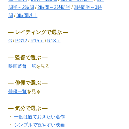
間半～2時間
/
2時間～2時間半
/
2時間半～3時
間
/
3時間以上
― レイティングで選ぶ ―
G
/
PG12
/
R15＋
/
R18＋
― 監督で選ぶ ―
映画監督一覧
を見る
― 俳優で選ぶ ―
俳優一覧
を見る
― 気分で選ぶ ―
・
一度は観ておきたい名作
・
シンプルで観やすい映画