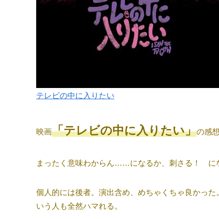
テレビの中に入りたい
「テレビの中に入りたい」
映画
の感
まったく意味わからん……になるか、刺さる！ に
個人的には後者。演出含め、めちゃくちゃ良かった
いう人も全然ハマれる。