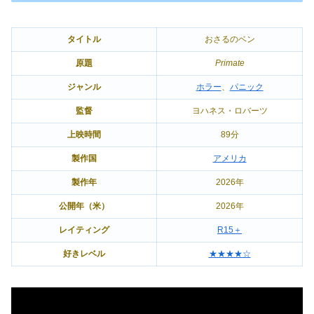
タイトル
おさるのベン
原題
Primate
ジャンル
ホラー
、
パニック
監督
ヨハネス・ロバーツ
上映時間
89分
製作国
アメリカ
製作年
2026年
公開年（米）
2026年
レイティング
R15＋
好きレベル
★★★★☆