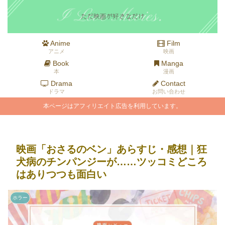
Anime
Film
アニメ
映画
Book
Manga
本
漫画
Drama
Contact
ドラマ
お問い合わせ
本ページはアフィリエイト広告を利用しています。
映画「おさるのベン」あらすじ・感想｜狂
犬病のチンパンジーが……ツッコミどころ
はありつつも面白い
ホラー