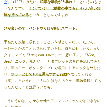
ダ
」（1997）みたいに
凶暴な動物が大暴れ！
というのもそ
うなんですが、
チンパンジーは動物の中でもとりわけ高い知
能を持っている
ということなんですよね。
頭が良いので、ベンもやり口が割とスマート。
手当たり次第に暴れまくるという感じじゃない。たぶん、ル
ーシーとかのことも見分けているし。待ち伏せしたり、良い
タイミングで「
Lucy, bad
（ルーシー、悪い子）」「
Nick,
dead
（ニック、死んだ）」とタブレットの音声を流してみた
り、車のキー（ボタンタイプ）で器用にドアロックを外した
り、
ホラーとして100点満点すぎる行動
を取ってくれる
（笑）。というか、「
dead
」はなんのために単語登録してあ
ったんだろうとは思うけども。
こういうのは、なかなか他のアニマルパニックではできない