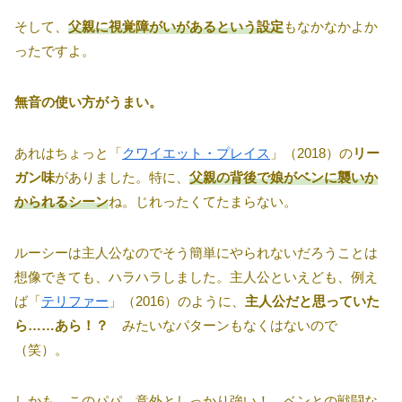
そして、
父親に視覚障がいがあるという設定
もなかなかよか
ったですよ。
無音の使い方がうまい。
あれはちょっと「
クワイエット・プレイス
」（2018）の
リー
ガン味
がありました。特に、
父親の背後で娘がベンに襲いか
かられるシーン
ね。じれったくてたまらない。
ルーシーは主人公なのでそう簡単にやられないだろうことは
想像できても、ハラハラしました。主人公といえども、例え
ば「
テリファー
」（2016）のように、
主人公だと思っていた
ら……あら！？
みたいなパターンもなくはないので
（笑）。
しかも、このパパ、意外としっかり強い！ ベンとの戦闘な