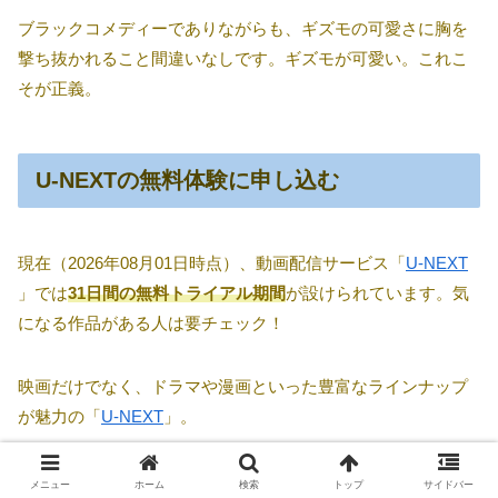
ブラックコメディーでありながらも、ギズモの可愛さに胸を
撃ち抜かれること間違いなしです。ギズモが可愛い。これこ
そが正義。
U-NEXTの無料体験に申し込む
現在（2026年08月01日時点）、動画配信サービス「
U-NEXT
」では
31日間の無料トライアル期間
が設けられています。気
になる作品がある人は要チェック！
映画だけでなく、ドラマや漫画といった豊富なラインナップ
が魅力の「
U-NEXT
」。
420,000本以上の動画／210誌以上の雑誌が定額見放題・読み
メニュー
ホーム
検索
トップ
サイドバー