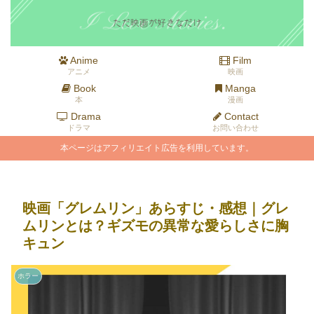
Anime
Film
アニメ
映画
Book
Manga
本
漫画
Drama
Contact
ドラマ
お問い合わせ
本ページはアフィリエイト広告を利用しています。
映画「グレムリン」あらすじ・感想｜グレ
ムリンとは？ギズモの異常な愛らしさに胸
キュン
ホラー