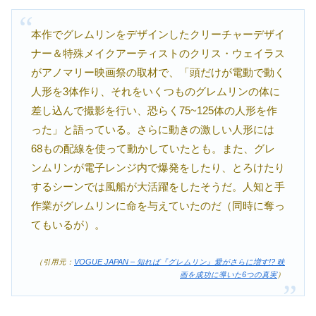
本作でグレムリンをデザインしたクリーチャーデザイ
ナー＆特殊メイクアーティストのクリス・ウェイラス
がアノマリー映画祭の取材で、「頭だけが電動で動く
人形を3体作り、それをいくつものグレムリンの体に
差し込んで撮影を行い、恐らく75~125体の人形を作
った」と語っている。さらに動きの激しい人形には
68もの配線を使って動かしていたとも。また、グレ
ンムリンが電子レンジ内で爆発をしたり、とろけたり
するシーンでは風船が大活躍をしたそうだ。人知と手
作業がグレムリンに命を与えていたのだ（同時に奪っ
てもいるが）。
（引用元：
VOGUE JAPAN – 知れば『グレムリン』愛がさらに増す!? 映
画を成功に導いた6つの真実
）