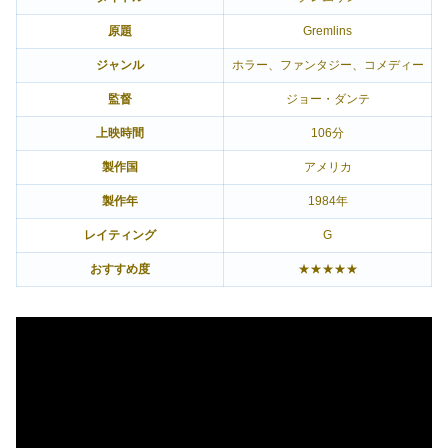
原題
Gremlins
ジャンル
ホラー、ファンタジー、コメディー
監督
ジョー・ダンテ
上映時間
106分
製作国
アメリカ
製作年
1984年
レイティング
G
おすすめ度
★★★★★