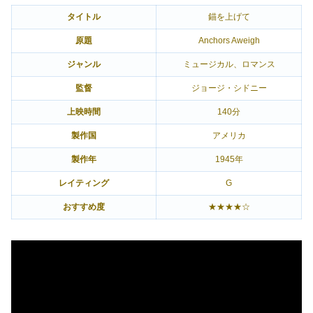
タイトル
錨を上げて
原題
Anchors Aweigh
ジャンル
ミュージカル、ロマンス
監督
ジョージ・シドニー
上映時間
140分
製作国
アメリカ
製作年
1945年
レイティング
G
おすすめ度
★★★★☆