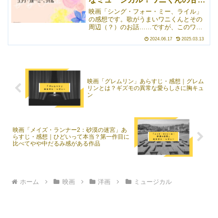
うち慣れます。歌の演出が素晴らしく
「グレイテスト・ショーマン」の監督が
歌声にうっとり
映画「シング・フォー・ミー、ライル」
手掛けているだけのことはあるなと思い
の感想です。歌がうまいワニくんとその
ましたね。
周辺（？）のお話……ですが、このワニ
くんの声を務めるのは、なんとショー
2024.06.17
2025.03.13
ン・メンデス！ 歌声が甘く、そして爽
やかすぎるので、最初こそワニの声とし
て違和感を覚えましたが、一度慣れたら
もうドキドキです。ちなみに、吹き替え
版のワニくんの声は大泉洋さんが務めて
映画「グレムリン」あらすじ・感想｜グレム
います。ほかにも、石丸幹二さんや水樹
リンとは？ギズモの異常な愛らしさに胸キュ
奈々さんなど、そうそうたる顔ぶれが集
ン
結！
映画「メイズ・ランナー2：砂漠の迷宮」あ
らすじ・感想｜ひどいって本当？第一作目に
比べてやや中だるみ感がある作品
ホーム
映画
洋画
ミュージカル