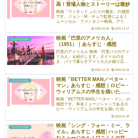
高！登場人物とストーリーは微妙
ーが下品なやらかしをしているのでまず
「あっ（察し）」が入るんですが、前作
映画「ウィキッド ふたりの魔女」の感想
に引き続き、相変わらず下品でした
です。ジョン・M・チュウ監督によるミ
（笑）。
ュージカル・ファンタジー映画。アリア
ナ・グランデ×シンシア・エリヴォ。キャ
2025.10.30
2025.12.17
スティングがとにかく良かったです（ア
リアナ大好き！）。ただ、ストーリーと
映画「巴里のアメリカ人」
ミュージカル
してはいまいちで、登場人物の誰にもほ
（1951）｜あらすじ・感想
とんど感情移入できないまま終わってし
まいました。残念。緑の肌で生まれたエ
巴里のアメリカ人 映画「巴里パリのアメ
ルファバと、みんなの人気者ガリンダ
リカ人」を紹介します。タイトルのま
（グリンダ）が友情を育んでいく物語。
ま、パリで暮らすアメリカ人が繰り広げ
るロマンチックで切ないミュージカル映
2020.12.16
2026.02.04
画。主演は「雨に唄えば」で有名なジー
ン・ケリーです。夜のパリの芸術的な美
映画「BETTER MAN／ベター・
ミュージカル
しさが、見事表現されてい...
マン」あらすじ・感想｜ロビー・
ウィリアムスの半生を描いた……
映画「BETTER MAN／ベター・マン」の
感想です。有名ミュージシャンであるロ
ビー・ウィリアムスの半生を描いた伝記
映画。なお、私はロビー・ウィリアムス
2026.01.29
のことをほとんど知らなかったのです
が、それでも十分に楽しめました。ロビ
映画「シング・フォー・ミー、ラ
ミュージカル
ー・ウィリアムスがサルとして描かれて
イル」あらすじ・感想│ハッピー
いるのはちょっぴり違和感だけど、その
なミュージカル！ワニくんの甘い