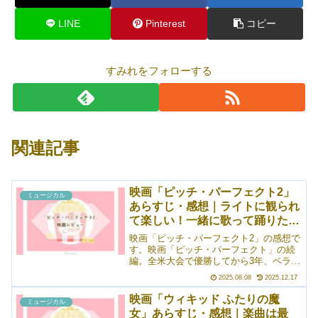
LINE
Pinterest
コピー
すみれをフォローする
関連記事
映画「ピッチ・パーフェクト2」
ミュージカル
あらすじ・感想｜ライトに観られ
て楽しい！一緒に歌って踊りたく
なる
映画「ピッチ・パーフェクト2」の感想で
す。映画「ピッチ・パーフェクト」の続
編。全米大会で優勝してから3年、ベラー
ズ（特に太っちょエイミー）は大きな失
2025.08.08
2025.12.17
態を犯し、アカペラ国内大会への出場が
禁止されてしまう。そこで、国内大会で
映画「ウィキッド ふたりの魔
ミュージカル
はなく世界大会に出場することにするの
女」あらすじ・感想｜楽曲は最
だが――というお話。初っ端からエイミ