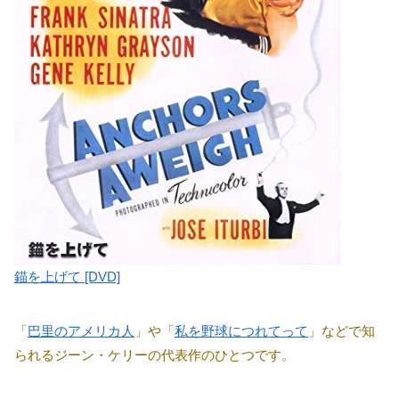
錨を上げて [DVD]
「
巴里のアメリカ人
」や「
私を野球につれてって
」などで知
られるジーン・ケリーの代表作のひとつです。