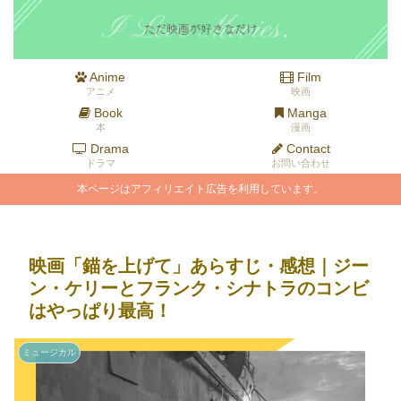
Anime
Film
アニメ
映画
Book
Manga
本
漫画
Drama
Contact
ドラマ
お問い合わせ
本ページはアフィリエイト広告を利用しています。
映画「錨を上げて」あらすじ・感想｜ジー
ン・ケリーとフランク・シナトラのコンビ
はやっぱり最高！
ミュージカル