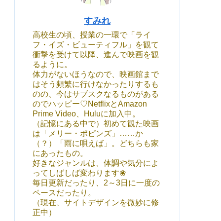
すみれ
高校生の頃、授業の一環で「ライ
フ・イズ・ビューティフル」を観て
衝撃を受けて以降、進んで映画を観
るように。
体力がないほうなので、映画館まで
はそう頻繁に行けなかったりするも
のの、今はサブスクなるものがある
のでハッピー♡NetflixとAmazon
Prime Video、Huluに加入中。
（記憶にある中で）初めて観た映画
は「メリー・ポピンズ」……か
（？）「雨に唄えば」。どちらも家
にあったもの。
好きなジャンルは、体調や気分によ
ってしばしば変わります❀
毎日更新だったり、2～3日に一度の
ペースだったり。
（現在、サイトデザインを微妙に修
正中）