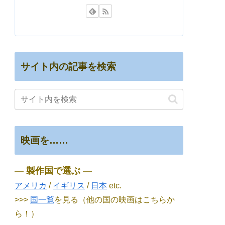
サイト内の記事を検索
映画を……
― 製作国で選ぶ ―
アメリカ
/
イギリス
/
日本
etc.
>>>
国一覧
を見る（他の国の映画はこちらか
ら！）