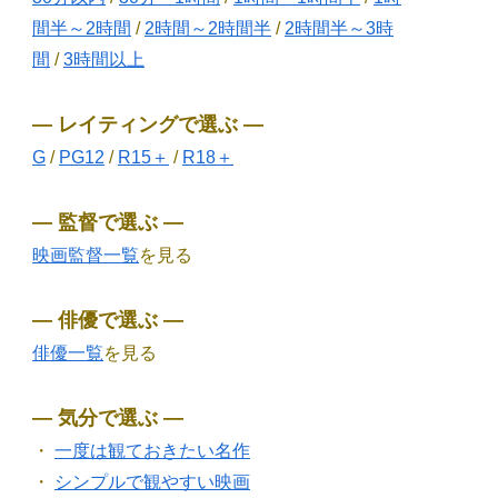
間半～2時間
/
2時間～2時間半
/
2時間半～3時
間
/
3時間以上
― レイティングで選ぶ ―
G
/
PG12
/
R15＋
/
R18＋
― 監督で選ぶ ―
映画監督一覧
を見る
― 俳優で選ぶ ―
俳優一覧
を見る
― 気分で選ぶ ―
・
一度は観ておきたい名作
・
シンプルで観やすい映画