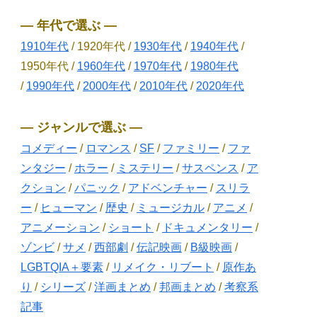
― 年代で選ぶ ―
1910年代
/ 1920年代 /
1930年代
/
1940年代
/
1950年代 /
1960年代
/
1970年代
/
1980年代
/
1990年代
/
2000年代
/
2010年代
/
2020年代
― ジャンルで選ぶ ―
コメディー
/
ロマンス
/
SF
/
ファミリー
/
ファ
ンタジー
/
ホラー
/
ミステリー
/
サスペンス
/
ア
クション
/
パニック
/
アドベンチャー
/
スリラ
ー
/
ヒューマン
/
歴史
/
ミュージカル
/
アニメ
/
アニメーション
/
ショート
/
ドキュメンタリー
/
ゾンビ
/
サメ
/
西部劇
/
伝記映画
/
B級映画
/
LGBTQIA＋要素
/
リメイク・リブート
/
原作あ
り
/
シリーズ
/
洋画まとめ
/
邦画まとめ
/
考察系
記事