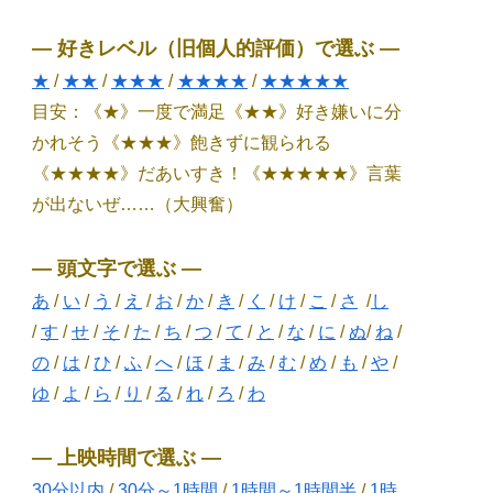
― 好きレベル（旧個人的評価）で選ぶ ―
★
/
★★
/
★★★
/
★★★★
/
★★★★★
目安：《★》一度で満足《★★》好き嫌いに分
かれそう《★★★》飽きずに観られる
《★★★★》だあいすき！《★★★★★》言葉
が出ないぜ……（大興奮）
― 頭文字で選ぶ ―
あ
/
い
/
う
/
え
/
お
/
か
/
き
/
く
/
け
/
こ
/
さ
/
し
/
す
/
せ
/
そ
/
た
/
ち
/
つ
/
て
/
と
/
な
/
に
/
ぬ
/
ね
/
の
/
は
/
ひ
/
ふ
/
へ
/
ほ
/
ま
/
み
/
む
/
め
/
も
/
や
/
ゆ
/
よ
/
ら
/
り
/
る
/
れ
/
ろ
/
わ
― 上映時間で選ぶ ―
30分以内
/
30分～1時間
/
1時間～1時間半
/
1時