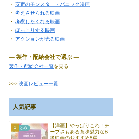
・
安定のモンスター・パニック映画
・
考えさせられる映画
・
考察したくなる映画
・
ほっこりする映画
・
アクションが光る映画
― 製作・配給会社で選ぶ ―
製作・配給会社一覧
を見る
>>>
映画レビュー一覧
人気記事
【洋画】やっぱりこれ！チ
まとめ
ープさもある意味魅力なB
級映画のおすすめ8選