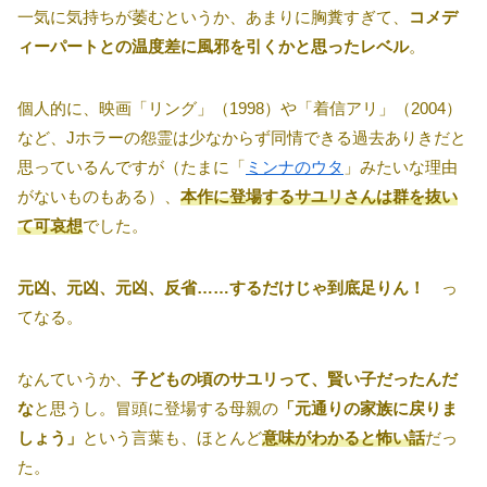
一気に気持ちが萎むというか、あまりに胸糞すぎて、
コメデ
ィーパートとの温度差に風邪を引くかと思ったレベル
。
個人的に、映画「リング」（1998）や「着信アリ」（2004）
など、Jホラーの怨霊は少なからず同情できる過去ありきだと
思っているんですが（たまに「
ミンナのウタ
」みたいな理由
がないものもある）、
本作に登場するサユリさんは群を抜い
て可哀想
でした。
元凶、元凶、元凶、反省……するだけじゃ到底足りん！
っ
てなる。
なんていうか、
子どもの頃のサユリって、賢い子だったんだ
な
と思うし。冒頭に登場する母親の
「元通りの家族に戻りま
しょう」
という言葉も、ほとんど
意味がわかると怖い話
だっ
た。