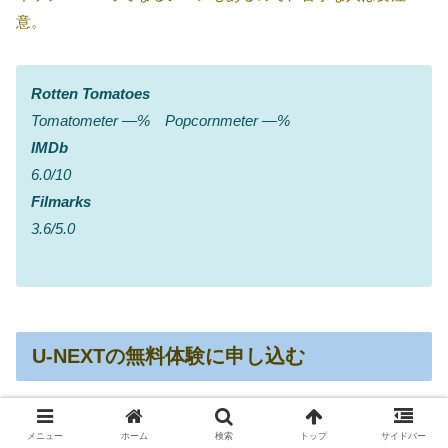
意。
Rotten Tomatoes
Tomatometer ―% Popcornmeter ―%
IMDb
6.0/10
Filmarks
3.6/5.0
U-NEXTの無料体験に申し込む
現在（2026年08月01日時点）、動画配信サービス「
U-NEXT
メニュー
ホーム
検索
トップ
サイドバー