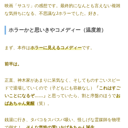
映画「サユリ」の感想です。最終的になんとも言えない複雑
な気持ちになる、不思議なJホラーでした。好き。
ホラーかと思いきやコメディー（温度差）
まず、本作は
ホラーに見えるコメディー
です。
前半は。
正直、神木家があまりに呆気なく、そしてものすごいスピー
ドで退場していくので（子どもにも容赦なし）
「これはすご
いことになるぞ……」
と思っていたら、割と序盤のほうで
お
ばあちゃん覚醒
（笑）。
銭湯に行き、タバコをスパスパ吸い、怪しげな霊媒師を物理
で倒す！
そんな気性の荒いおばあちゃん誕生。