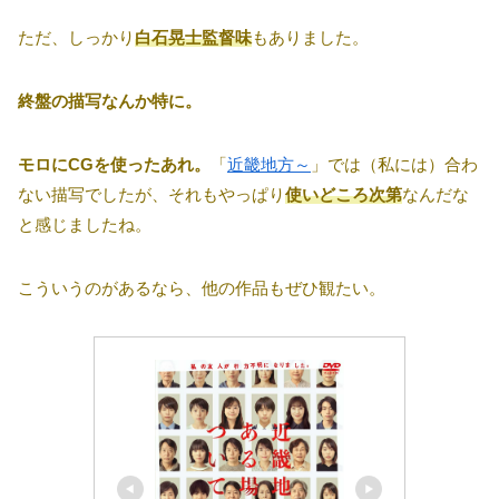
ただ、しっかり
白石晃士監督味
もありました。
終盤の描写なんか特に。
モロにCGを使ったあれ。
「
近畿地方～
」では（私には）合わ
ない描写でしたが、それもやっぱり
使いどころ次第
なんだな
と感じましたね。
こういうのがあるなら、他の作品もぜひ観たい。