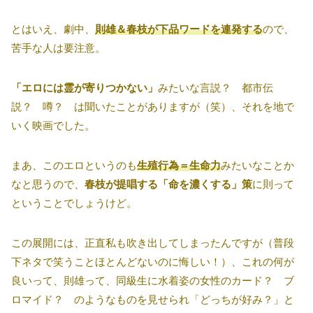
とはいえ、劇中、
則雄＆春枝が下品ワードを連発する
ので、
苦手な人は要注意。
「エロには霊が寄りつかない」
みたいな言説？ 都市伝
説？ 噂？ は聞いたことがありますが（笑）、それを地で
いく映画でした。
まあ、このエロというのも
生殖行為＝生命力
みたいなことか
なと思うので、
春枝が提唱する「命を濃くする」策
に則って
ということでしょうけど。
この展開には、正直私も吹き出してしまったんですが（普段
下ネタで笑うことほとんどないのに悔しい！）、これの何が
良いって、則雄って、同級生に水着姿の女性のカード？ ブ
ロマイド？ のようなものを見せられ「どっちが好み？」と