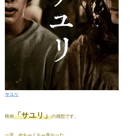
サユリ
「サユリ」
映画
の感想です。
一言、めちゃくちゃ良かった。