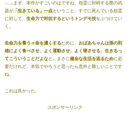
……まず、本作がすごいのはですね、怨霊に対峙する際の武
器が
「生きている」一点
ということ。すでに死んでいる怨霊
に対して、
生命力で対抗するというトンデモ技
をぶつけてい
く。
生命力を養う＝命を濃くする
ために、
おばあちゃんは孫の則
雄によく食べさせ、よく運動させ、よく寝させる
。
生きるっ
てこういうことだよな
と。まさに
健全な生活を送るため
に必
要だけれど、本気でやろうと思ったら意外と難しいことです
ね。
これは良かった。
スポンサーリンク