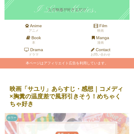
Anime
Film
アニメ
映画
Book
Manga
本
漫画
Drama
Contact
ドラマ
お問い合わせ
本ページはアフィリエイト広告を利用しています。
映画「サユリ」あらすじ・感想｜コメディ
×胸糞の温度差で風邪引きそう！めちゃく
ちゃ好き
ホラー