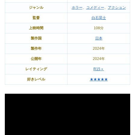
ジャンル
ホラー
、
コメディー
、
アクション
監督
白石晃士
上映時間
108分
製作国
日本
製作年
2024年
公開年
2024年
レイティング
R15＋
好きレベル
★★★★★