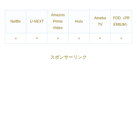
Amazon
Ameba
FOD（PR
Netflix
U-NEXT
Prime
Hulu
TV
EMIUM）
Video
○
×
○
○
×
○
スポンサーリンク