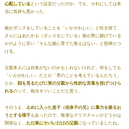
心配している
という設定だったのか。でも、それにしては本
当に気持ち悪かった。
娘がダンスをしていることを「いかがわしい」と吐き捨て、
さらにはあたかも（ダンスをしている）娘が男に媚びている
かのように言い「そんな娘に育てた覚えはない」と怒鳴りつ
ける。
父親本人には自覚がないのかもしれないけれど、何をしても
「いかがわしい」だとか「男のことを考えているんだろう」
とか、
顔を見るたびに実の父親から性的な言葉を投げつけら
れる
のって、相当キツいことだと思う。
そのうえ、
止めに入った息子（佳奈子の兄）に暴力を振るお
うとする様子
もあったので、敬虔なクリスチャンかどうかは
関係なく、
ただ単にヤバいだけの父親
になっていましたね。