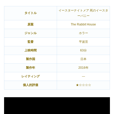
イースターナイトメア 死のイースタ
タイトル
ーバニー
原案
The Rabbit House
ジャンル
ホラー
監督
平波亘
上映時間
63分
製作国
日本
製作年
2016年
レイティング
―
個人的評価
★☆☆☆☆