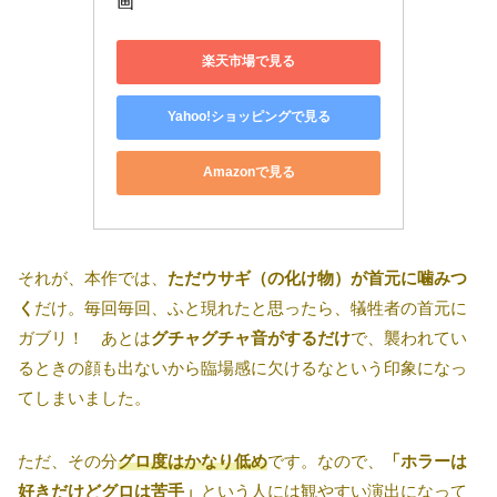
画
楽天市場で見る
Yahoo!ショッピングで見る
Amazonで見る
それが、本作では、
ただウサギ（の化け物）が首元に噛みつ
く
だけ。毎回毎回、ふと現れたと思ったら、犠牲者の首元に
ガブリ！ あとは
グチャグチャ音がするだけ
で、襲われてい
るときの顔も出ないから臨場感に欠けるなという印象になっ
てしまいました。
ただ、その分
グロ度はかなり低め
です。なので、
「ホラーは
好きだけどグロは苦手」
という人には観やすい演出になって