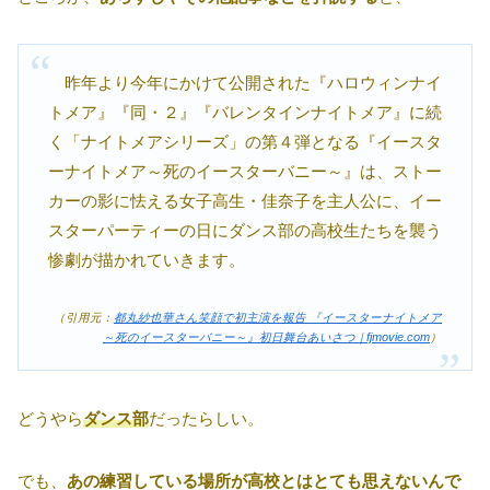
昨年より今年にかけて公開された『ハロウィンナイ
トメア』『同・２』『バレンタインナイトメア』に続
く「ナイトメアシリーズ」の第４弾となる『イースタ
ーナイトメア～死のイースターバニー～』は、ストー
カーの影に怯える女子高生・佳奈子を主人公に、イー
スターパーティーの日にダンス部の高校生たちを襲う
惨劇が描かれていきます。
（引用元：
都丸紗也華さん笑顔で初主演を報告 『イースターナイトメア
～死のイースターバニー～』初日舞台あいさつ｜fjmovie.com
）
どうやら
ダンス部
だったらしい。
でも、
あの練習している場所が高校とはとても思えないんで