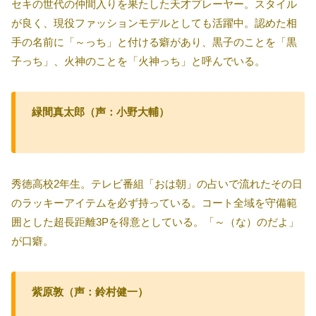
セキの世代の仲間入りを果たした天才プレーヤー。スタイル
が良く、現役ファッションモデルとしても活躍中。認めた相
手の名前に「～っち」と付ける癖があり、黒子のことを「黒
子っち」、火神のことを「火神っち」と呼んでいる。
緑間真太郎（声：小野大輔）
秀徳高校2年生。テレビ番組「おは朝」の占いで流れたその日
のラッキーアイテムを必ず持っている。コート全域を守備範
囲とした超長距離3Pを得意としている。「～（な）のだよ」
が口癖。
紫原敦（声：鈴村健一）