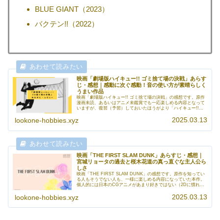
BLUE GIANT（2023）
バクテン!!（2022）
映画「劇場版ハイキュー!! ゴミ捨て場の決戦」あらす
じ・感想｜感動に次ぐ感動！音の使い方が素晴らしく
うまい作品
映画「劇場版ハイキュー!! ゴミ捨て場の決戦」の感想です。原作
漫画未読、あるいはアニメ未鑑賞でも一応楽しめる内容となって
いますが、復習（予習）しておいたほうがより「ハイキュー!!」
の世界に没入できます。カメラワークと音の使い方がとても上手
2025.03.13
で、まるで自分もコートに立って一緒に戦っているかのような臨
lookone-hobbies.xyz
場感が味わえます。私はこれを劇場で観たんですが、普段映画で
あまり泣かない私が、不覚にも薄っすら涙をこぼしそうになった
感動作でした。
映画「THE FIRST SLAM DUNK」あらすじ・感想｜
宮城リョータの過去と桜木花道の真っ直ぐな主人公ら
しさ
映画「THE FIRST SLAM DUNK」の感想です。原作を知ってい
る人もそうでない人も、一様に楽しめる内容になっていた本作。
個人的には日本のCGアニメがあまり好きではない（2Dに慣れ親
しみすぎて、違和感を覚えてしまう）ので、正直どうかなあと思
2025.03.13
っていたのですけれども、観終わったあとには「申し訳ございま
lookone-hobbies.xyz
せんでした！！！」と土下座したくなるほどの素晴らしさでし
た。