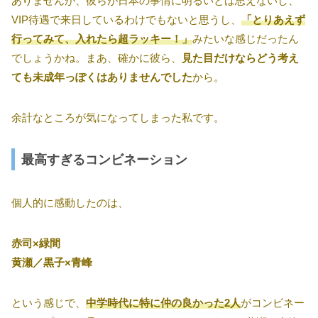
ありませんが、彼らが日本の事情に明るいとは思えないし、
VIP待遇で来日しているわけでもないと思うし、
「とりあえず
行ってみて、入れたら超ラッキー！」
みたいな感じだったん
でしょうかね。まあ、確かに彼ら、
見た目だけならどう考え
ても未成年っぽくはありませんでした
から。
余計なところが気になってしまった私です。
最高すぎるコンビネーション
個人的に感動したのは、
赤司×緑間
黄瀬／黒子×青峰
という感じで、
中学時代に特に仲の良かった2人
がコンビネー