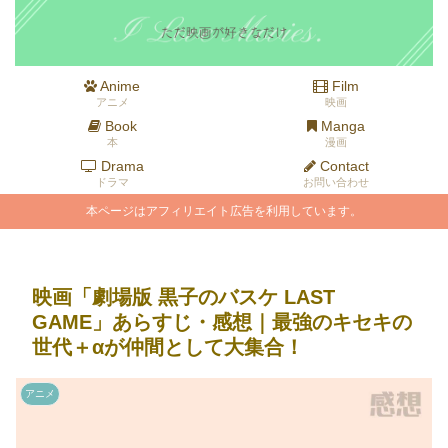
Anime
Film
アニメ
映画
Book
Manga
本
漫画
Drama
Contact
ドラマ
お問い合わせ
本ページはアフィリエイト広告を利用しています。
映画「劇場版 黒子のバスケ LAST
GAME」あらすじ・感想｜最強のキセキの
世代＋αが仲間として大集合！
アニメ