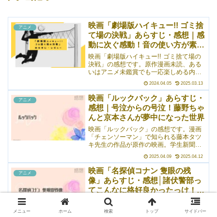
映画「劇場版ハイキュー!! ゴミ捨
アニメ
て場の決戦」あらすじ・感想｜感
動に次ぐ感動！音の使い方が素晴
らしくうまい作品
映画「劇場版ハイキュー!! ゴミ捨て場の
決戦」の感想です。原作漫画未読、ある
いはアニメ未鑑賞でも一応楽しめる内容
となっていますが、復習（予習）してお
2024.04.05
2025.03.13
いたほうがより「ハイキュー!!」の世界に
没入できます。カメラワークと音の使い
映画「ルックバック」あらすじ・
アニメ
方がとても上手で、まるで自分もコート
感想｜号泣からの号泣！藤野ちゃ
に立って一緒に戦っているかのような臨
んと京本さんが夢中になった世界
場感が味わえます。私はこれを劇場で観
たんですが、普段映画であまり泣かない
映画「ルックバック」の感想です。漫画
私が、不覚にも薄っすら涙をこぼしそう
「チェンソーマン」で知られる藤本タツ
になった感動作でした。
キ先生の作品が原作の映画。学生新聞で4
コマ漫画を描いていた藤野ちゃんと、不
2025.04.09
2025.04.12
登校で絵が大好きな京本さんのお話。切
なくて……でも、夢中になれることがあ
映画「名探偵コナン 隻眼の残
アニメ
るのは素晴らしいことだと感じさせてく
像」あらすじ・感想│諸伏警部っ
れる作品でした。個人的には、子どもが
てこんなに格好良かったっけ！？
過剰に美化されていないのがよかったで
す。登場時、プライドが高くて嫌な雰囲
なお話
映画「名探偵コナン 隻眼の残像（フラッ
気の藤野ちゃんとか、不登校の京本さん
シュバック）」の感想です。今回は、長
メニュー
ホーム
検索
トップ
サイドバー
とか。