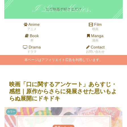
Anime
Film
アニメ
映画
Book
Manga
本
漫画
Drama
Contact
ドラマ
お問い合わせ
本ページはアフィリエイト広告を利用しています。
映画「口に関するアンケート」あらすじ・
感想｜原作からさらに発展させた思いもよ
らぬ展開にドキドキ
ホラー