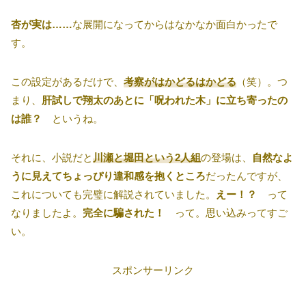
杏が実は……
な展開になってからはなかなか面白かったで
す。
この設定があるだけで、
考察がはかどるはかどる
（笑）。つ
まり、
肝試しで翔太のあとに「呪われた木」に立ち寄ったの
は誰？
というね。
それに、小説だと
川瀬と堀田という2人組
の登場は、
自然なよ
うに見えてちょっぴり違和感を抱くところ
だったんですが、
これについても完璧に解説されていました。
えー！？
って
なりましたよ。
完全に騙された！
って。思い込みってすご
い。
スポンサーリンク