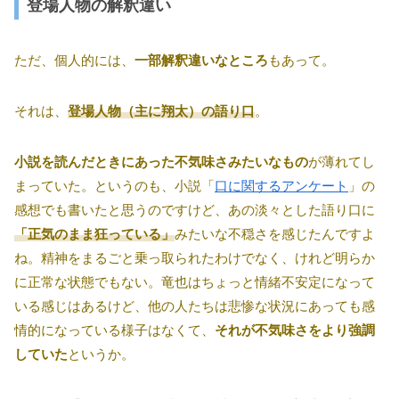
登場人物の解釈違い
ただ、個人的には、
一部解釈違いなところ
もあって。
それは、
登場人物（
主
に翔太）の語り口
。
小説を読んだときにあった不気味さみたいなもの
が薄れてし
まっていた。というのも、小説「
口に関するアンケート
」の
感想でも書いたと思うのですけど、あの淡々とした語り口に
「正気のまま狂っている」
みたいな不穏さを感じたんですよ
ね。精神をまるごと乗っ取られたわけでなく、けれど明らか
に正常な状態でもない。竜也はちょっと情緒不安定になって
いる感じはあるけど、他の人たちは悲惨な状況にあっても感
情的になっている様子はなくて、
それが不気味さをより強調
していた
というか。