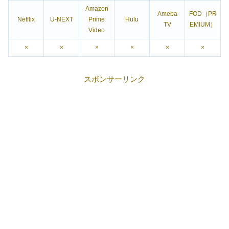
Amazon
Ameba
FOD（PR
Netflix
U-NEXT
Prime
Hulu
TV
EMIUM）
Video
×
×
×
×
×
×
スポンサーリンク