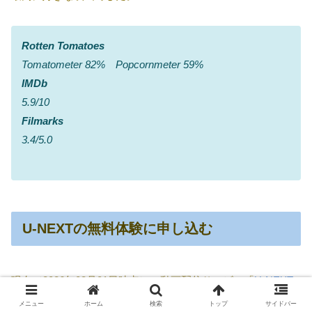
Rotten Tomatoes
Tomatometer 82% Popcornmeter 59%
IMDb
5.9/10
Filmarks
3.4/5.0
U-NEXTの無料体験に申し込む
現在（2026年08月01日時点）、動画配信サービス「
U-NEXT
」では
31日間の無料トライアル期間
が設けられています。気
メニュー
ホーム
検索
トップ
サイドバー