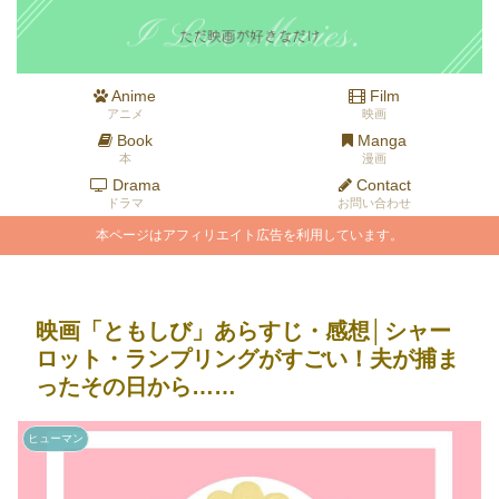
Anime
Film
アニメ
映画
Book
Manga
本
漫画
Drama
Contact
ドラマ
お問い合わせ
本ページはアフィリエイト広告を利用しています。
映画「ともしび」あらすじ・感想│シャー
ロット・ランプリングがすごい！夫が捕ま
ったその日から……
ヒューマン