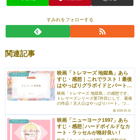
すみれをフォローする
関連記事
映画「トレマーズ 地獄島」あら
アクション
すじ・感想｜これでラスト！最後
はやっぱりグラボイドとバートの
戦い
映画「トレマーズ 地獄島」の感想です。
トレマーズシリーズ第7作目にして、最後
の作品！主人公はやっぱりバート。つま
り、バートの最後の戦いでもあるわけで
2026.05.31
すね。ここに、グラボイドとのタイマン
を持ってくるのがアツすぎました。グラ
映画「ニューヨーク1997」あら
アクション
ボイドの登場から始まったこの話を、グ
すじ・感想│ハードボイルドなカ
ラボイドとの戦いで終わらせる。はー！
ート・ラッセルが格好良い！
わかってますねえ！となります。ただ、
個人的に残念に思ったのは、バートの息