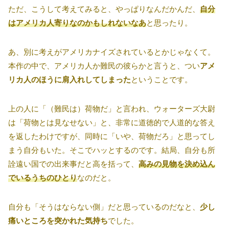
ただ、こうして考えてみると、やっぱりなんだかんだ、
自分
はアメリカ人寄りなのかもしれないなあ
と思ったり。
あ、別に考えがアメリカナイズされているとかじゃなくて。
本作の中で、アメリカ人か難民の彼らかと言うと、つい
アメ
リカ人のほうに肩入れしてしまった
ということです。
上の人に「（難民は）荷物だ」と言われ、ウォーターズ大尉
は「荷物とは見なせない」と、非常に道徳的で人道的な答え
を返したわけですが、同時に「いや、荷物だろ」と思ってし
まう自分もいた。そこでハッとするのです。結局、自分も所
詮遠い国での出来事だと高を括って、
高みの見物を決め込ん
でいるうちのひとり
なのだと。
自分も「そうはならない側」だと思っているのだなと、
少し
痛いところを突かれた気持ち
でした。