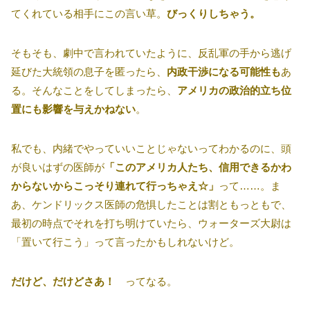
てくれている相手にこの言い草。
びっくりしちゃう。
そもそも、劇中で言われていたように、反乱軍の手から逃げ
延びた大統領の息子を匿ったら、
内政干渉になる可能性も
あ
る。そんなことをしてしまったら、
アメリカの政治的立ち位
置にも影響を与えかねない
。
私でも、内緒でやっていいことじゃないってわかるのに、頭
が良いはずの医師が
「このアメリカ人たち、信用できるかわ
からないからこっそり連れて行っちゃえ☆」
って……。ま
あ、ケンドリックス医師の危惧したことは割ともっともで、
最初の時点でそれを打ち明けていたら、ウォーターズ大尉は
「置いて行こう」って言ったかもしれないけど。
だけど、だけどさあ！
ってなる。