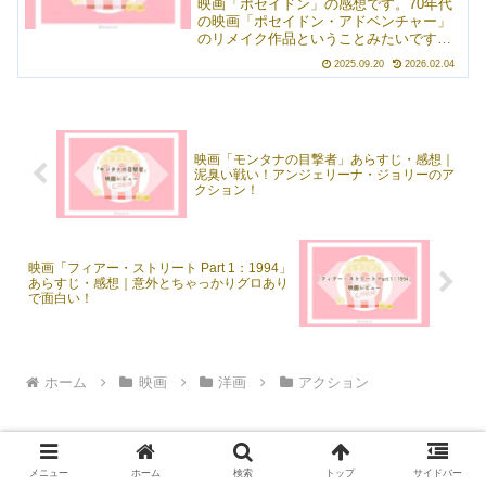
映画「ポセイドン」の感想です。70年代
ょっと面白い。ステイサムらしいアクシ
の映画「ポセイドン・アドベンチャー」
ョン映画。
のリメイク作品ということみたいです
（無知すぎて知らなかった）。大波によ
2025.09.20
2026.02.04
り豪華客船が転覆し、少人数でそこから
脱出しようとするお話。こういうときに
しみじみ思うのが、自分の身を守れるの
は自分だけなんだなあってこと（子ども
や事情のある人は除く）。災害が起きた
映画「モンタナの目撃者」あらすじ・感想｜
ときなんかは、同調性バイアスや正常性
泥臭い戦い！アンジェリーナ・ジョリーのア
バイアスがかかりそうなので、迅速な判
クション！
断は特に大事ですね。
映画「フィアー・ストリート Part 1：1994」
あらすじ・感想｜意外とちゃっかりグロあり
で面白い！
ホーム
映画
洋画
アクション
メニュー
ホーム
検索
トップ
サイドバー