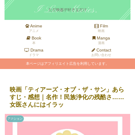
Anime
Film
アニメ
映画
Book
Manga
本
漫画
Drama
Contact
ドラマ
お問い合わせ
本ページはアフィリエイト広告を利用しています。
映画「ティアーズ・オブ・ザ・サン」あら
すじ・感想｜名作！民族浄化の残酷さ……
女医さんにはイラッ
アクション