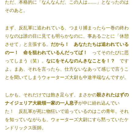
ただ、本格的に「なんなんだ、この人は……」となったのは
そのあと。
まず、反乱軍に追われている、つまり捕まったら一巻の終わ
りなのは誰の目に見ても明らかなのに、事あるごとに「休憩
させて」と主張する。
だから！ あなたたちは追われている
のー！ 命を狙われているんだってば！
ってそのたびに思
ってしまう（笑）。
なにをそんなのんきなことを！？
です
よ。まあ、それを言ったら、仕方ないなあって感じで言うこ
とを聞いてしまうウォーターズ大尉も中途半端なんですが。
しかも、それだけでは飽き足らず、まさかの
殺されたはずの
ナイジェリア大統領一家の一人息子
が中に紛れ込んでい
た！ 反乱軍が死に物狂いで追っているのはこの青年。それ
を知っていながらも、ウォーターズ大尉にすら黙っていたケ
ンドリックス医師。