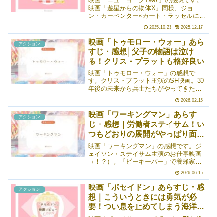
映画「ニューヨーク1997」の感想です。
子トラヴィスが今作は不在だったことか
映画「遊星からの物体X」同様、ジョ
な。
ン・カーペンター×カート・ラッセルによ
る映画。全体的にハードボイルドな雰囲
2025.10.23
2025.12.17
気でとても格好良かったです。これを観
たら、タバコに憧れてしまう……。そん
映画「トゥモロー・ウォー」あら
アクション
な作品。1997年のアメリカでは、マンハ
すじ・感想│父子の物語は泣け
ッタンが囚人たちを収監する大きな監獄
る！クリス・プラットも格好良い
と化している。そこに囚われの身となっ
た大統領を助けに、元特殊部隊の男が向
映画「トゥモロー・ウォー」の感想で
かう――というお話。はー、格好良い！
す。クリス・プラット主演のSF映画。30
年後の未来から兵士たちがやってきたこ
とをきっかけに、人類滅亡の可能性を知
2026.02.15
り、現代人たちが未来で戦争をすること
になるお話（ざっくり）。一般人が徴兵
映画「ワーキングマン」あらす
アクション
され、たいした訓練も受けられず前線に
じ・感想｜労働者ステイサム！い
送られるのとかめちゃくちゃ怖い。こう
つもどおりの展開がやっぱり面白
いう物語に必ずと言っていいほどついて
くるのがタイムパラドックスの問題だと
い！
映画「ワーキングマン」の感想です。ジ
思いますが、その辺もクリアしていまし
ェイソン・ステイサム主演のお仕事映画
た。すごい。
（！？）。「ビーキーパー」で養蜂家に
なったステイサムですが、今回は労働者
2026.06.15
（厳密には建築現場の監督）！家族のよ
うに付き合っている社長のひとり娘がさ
映画「ポセイドン」あらすじ・感
アクション
らわれたので、敵をボッコボコにしなが
想｜こういうときには勇気が必
ら取り返しに行くお話。「そこまでしな
要！つい息を止めてしまう海洋パ
くても……ええんちゃう……？」ぐら
い、相手を徹底的に排除していくのがち
ニック