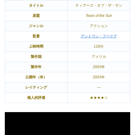
タイトル
ティアーズ・オブ・ザ・サン
原題
Tears of the Sun
ジャンル
アクション
監督
アントワン・フークア
上映時間
118分
製作国
アメリカ
製作年
2003年
公開年（米）
2003年
レイティング
―
個人的評価
★★★★☆