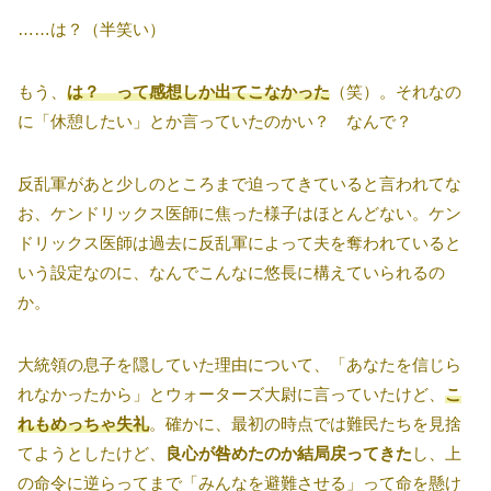
……は？（半笑い）
もう、
は？ って感想しか出てこなかった
（笑）。それなの
に「休憩したい」とか言っていたのかい？ なんで？
反乱軍があと少しのところまで迫ってきていると言われてな
お、ケンドリックス医師に焦った様子はほとんどない。ケン
ドリックス医師は過去に反乱軍によって夫を奪われていると
いう設定なのに、なんでこんなに悠長に構えていられるの
か。
大統領の息子を隠していた理由について、「あなたを信じら
れなかったから」とウォーターズ大尉に言っていたけど、
こ
れもめっちゃ失礼
。確かに、最初の時点では難民たちを見捨
てようとしたけど、
良心が咎めたのか結局戻ってきた
し、上
の命令に逆らってまで「みんなを避難させる」って命を懸け