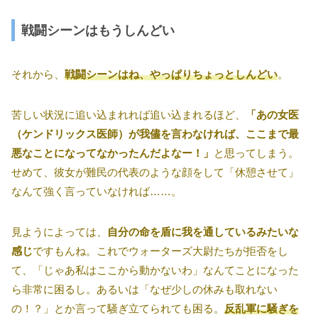
戦闘シーンはもうしんどい
それから、
戦闘シーンはね、やっぱりちょっとしんどい
。
苦しい状況に追い込まれれば追い込まれるほど、
「あの女医
（ケンドリックス医師）が我儘を言わなければ、ここまで最
悪なことになってなかったんだよなー！」
と思ってしまう。
せめて、彼女が難民の代表のような顔をして「休憩させて」
なんて強く言っていなければ……。
見ようによっては、
自分の命を盾に我を通しているみたいな
感じ
ですもんね。これでウォーターズ大尉たちが拒否をし
て、「じゃあ私はここから動かないわ」なんてことになった
ら非常に困るし。あるいは「なぜ少しの休みも取れない
の！？」とか言って騒ぎ立てられても困る。
反乱軍に騒ぎを