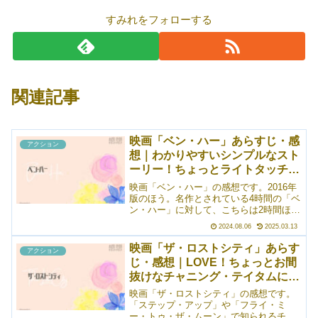
すみれをフォローする
関連記事
映画「ベン・ハー」あらすじ・感
アクション
想｜わかりやすいシンプルなスト
ーリー！ちょっとライトタッチな
ベン・ハー
映画「ベン・ハー」の感想です。2016年
版のほう。名作とされている4時間の「ベ
ン・ハー」に対して、こちらは2時間ほど
しかないので、人間関係含めさまざまな
2024.08.06
2025.03.13
描写が、比較的ライトタッチに描かれて
いると思います。なので、悪く言えば物
映画「ザ・ロストシティ」あらす
アクション
足りない、良く言えば気軽に観やすいと
じ・感想｜LOVE！ちょっとお間
いった感じ。個人的には、これはこれで
抜けなチャニング・テイタムに胸
結構好きでした。一部わかりづらいとこ
ろがありつつも、シンプルなストーリー
キュン！
映画「ザ・ロストシティ」の感想です。
で良かったです◎
「ステップ・アップ」や「フライ・ミ
ー・トゥ・ザ・ムーン」で知られるチャ