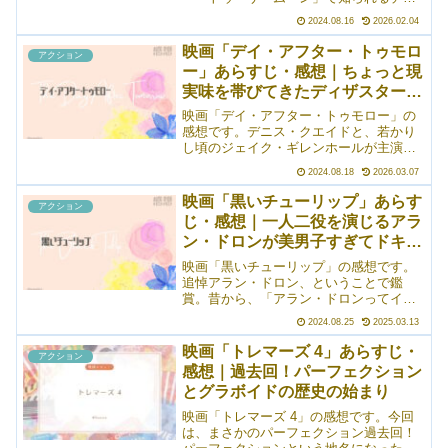
ニング・テイタムの出演作。ヒロインは
2024.08.16
2026.02.04
あの大女優サンドラ・ブロック……なん
ですが！ これがまた、めちゃくちゃ美
映画「デイ・アフター・トゥモロ
アクション
しい！ 結構ガッツリ恋愛要素が入って
ー」あらすじ・感想｜ちょっと現
いたので、お幾つなんだろうと調べてみ
実味を帯びてきたディザスター・
たら、現在のサンドラ・ブロックは59
歳。つまり、本作の撮影時点でも56、7歳
ムービー
映画「デイ・アフター・トゥモロー」の
ぐらいだったということ。魅力的すぎて
感想です。デニス・クエイドと、若かり
驚きました。憧れる！
し頃のジェイク・ギレンホールが主演の
ディザスター・ムービーです。私が本作
2024.08.18
2026.03.07
を初鑑賞した（高校生）当初は完全にま
るっとフィクションとして観ていたんで
映画「黒いチューリップ」あらす
アクション
すが、近年の異常気象＆暑さから考える
じ・感想｜一人二役を演じるアラ
と、実は徐々に現実に近付いているんじ
ン・ドロンが美男子すぎてドキド
ゃないかと思いますね（怖い）。デニ
ス・クエイドとジェイク・ギレンホール
キする
映画「黒いチューリップ」の感想です。
のコンビも最高で、内容含め、余すとこ
追悼アラン・ドロン、ということで鑑
ろなく楽しめます。
賞。昔から、「アラン・ドロンってイケ
メンだなあ」とは思っていたものの、改
2024.08.25
2025.03.13
めて見てみると本当に美しい。芸術的な
美しさという感じで、うっとり見蕩れて
映画「トレマーズ 4」あらすじ・
アクション
しまいそうです。――というのはともか
感想｜過去回！パーフェクション
く、話としては、フランス革命前夜とい
とグラボイドの歴史の始まり
った感じの、ちょっと不穏な空気が漂っ
ている時代。貴族であるにもかかわら
映画「トレマーズ 4」の感想です。今回
ず、義賊として活動する伯爵のお話。
は、まさかのパーフェクション過去回！