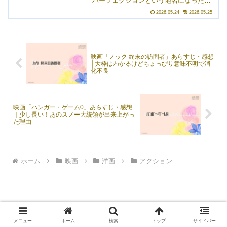
パーフェクションという地名になった理
由や、ガンマー家が武器マニアになった
2026.05.24
2026.05.25
きっかけ（のようなもの）が語られま
す。メインはグラボイドとの戦闘です
が。話がだんだん壮大になっていって、
遠くまで来てしまったな……（遠い目）
という気持ち。主人公は、武器マニアで
映画「ノック 終末の訪問者」あらすじ・感想
あるバートの祖先ハイラム・ガンマー。
│大枠はわかるけどちょっぴり意味不明で消
演じるのはマイケル・グロスです。とて
化不良
も面白かった！
映画「ハンガー・ゲーム0」あらすじ・感想
｜少し長い！あのスノー大統領が出来上がっ
た理由
ホーム
映画
洋画
アクション
メニュー
ホーム
検索
トップ
サイドバー
Privacy Policy